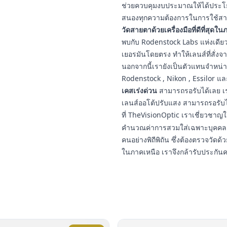
ช่วยควบคุมงบประมาณให้ได้ประโยชน
สนองทุกความต้องการในการใช้สา
วัดสายตาด้วยเครื่องมือที่ดีที่สุดใ
พบกับ Rodenstock Labs แห่งเดียวใ
เยอรมันโดยตรง ทำให้เลนส์ที่สั่งจ
นอกจากนี้เรายังเป็นตัวแทนจำหน่
Rodenstock , Nikon , Essilor แ
เคสเร่งด่วน
สามารถรอรับได้เลย เร
เลนส์ออโต้ปรับแสง สามารถรอรับ
ที่ TheVisionOptic เราเชี่ยวชา
คำนวณค่าการสวมใส่เฉพาะบุคคล ป
คนอย่างพิถีพิถัน ซึ่งต้องตรวจวัดด้ว
ในภาคเหนือ เราจึงกล้ารับประกัน