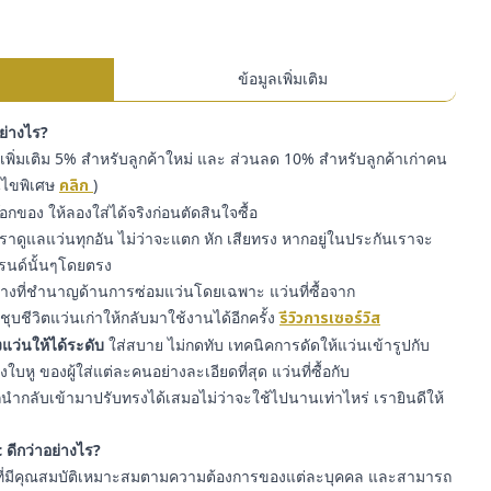
ข้อมูลเพิ่มเติม
อย่างไร?
พิ่มเติม 5% สำหรับลูกค้าใหม่ และ ส่วนลด 10% สำหรับลูกค้าเก่าคน
่อนไขพิเศษ
คลิก
)
๊อกของ ให้ลองใส่ได้จริงก่อนตัดสินใจซื้อ
ราดูแลแว่นทุกอัน ไม่ว่าจะแตก หัก เสียทรง หากอยู่ในประกันเราจะ
รนด์นั้นๆโดยตรง
่างที่ชำนาญด้านการซ่อมแว่นโดยเฉพาะ แว่นที่ซื้อจาก
ุบชีวิตแว่นเก่าให้กลับมาใช้งานได้อีกครั้ง
รีวิวการเซอร์วิส
แว่นให้ได้ระดับ
ใส่สบาย ไม่กดทับ เทคนิคการดัดให้แว่นเข้ารูปกับ
หู ของผู้ใส่แต่ละคนอย่างละเอียดที่สุด แว่นที่ซื้อกับ
ำกลับเข้ามาปรับทรงได้เสมอไม่ว่าจะใช้ไปนานเท่าไหร่ เรายินดีให้
 ดีกว่าอย่างไร?
ี่มีคุณสมบัติเหมาะสมตามความต้องการของแต่ละบุคคล และสามารถ