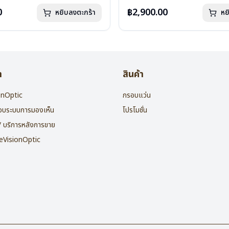
กรัม
น้ำหนัก : 16 กรัม
องแว่น , ผ้าเช็ดแว่น
อุปกรณ์ : กล่องแว่น , ผ้าเช็ดแว่น
0
฿2,900.00
หยิบลงตะกร้า
หย
: 2 ปี
การรับประกัน : 2 ปี
า
สินค้า
ionOptic
กรอบแว่น
สอบระบบการมองเห็น
โปรโมชั่น
 / บริการหลังการขาย
heVisionOptic