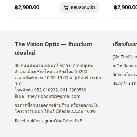
น้ำหนัก : 16 กรัม
น้ำหนัก : 16 
อุปกรณ์ : กล่องแว่น , ผ้าเช็ดแว่น
อุปกรณ์ : กล่
฿2,900.00
฿2,900.0
หยิบลงตะกร้า
การรับประกัน : 2 ปี
การรับประกัน 
The Vision Optic — ร้านแว่นตา
เกี่ยวกับเร
เชียงใหม่
รู้จัก TheVis
30 ถนนนิมมานเหมินทร์ ซอย 6
ตำบลสุเทพ
เครื่องมือทด
อำเภอเมืองเชียงใหม่
จ.
เชียงใหม่
50200
สิทธิประโยชน์
เวลาเปิดทำการ 10.00-19.00 น. (เปิดบริการทุก
ประวัติร้าน T
วัน)
โทรศัพท์ :
052-010232
,
061-3280560
อีเมล :
thevisionoptic@gmail.com
จอดรถที่ลานจอดตรงข้ามร้าน หรือจอดภายใน
โครงการปันนา ได้ฟรี มีที่จอดแน่นอน 100%
Facebook
Instagram
YouTube
LINE