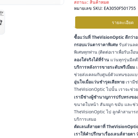
สถานะ:
สินค้าหมด
หมายเลข SKU:
EA3050F501755
รายละเอียด
ซื้อแว่นที่ TheVisionOptic ดีกว่า
กรอบแว่นตาราคาพิเศษ
รับส่วนลดเ
พิเศษทุกท่าน (ติดต่อเราเพื่อรับเงื
ลองใส่จริงได้ที่ร้าน
แว่นทุกรุ่นมีสต
บริการหลังการขายระดับพรีเมี่ยม
เ
ช่วยส่งเคลมกับศูนย์ตัวแทนของแบ
อุ่นใจเมื่อแว่นชำรุดเสียหาย
เรามีช
TheVisionOptic ไปนั้น เราจะช่วยช
เรามีช่างผู้ชำนาญการปรับทรงของ
ขนาดใบหน้า สันจมูก ขมับ และช่วงใบ
TheVisionOptic ไป ลูกค้าสามารถน
บริการเสมอ
ตัดเลนส์สายตาที่ TheVisionOptic
เราให้คำปรึกษาเรื่องเลนส์สายตา
ท