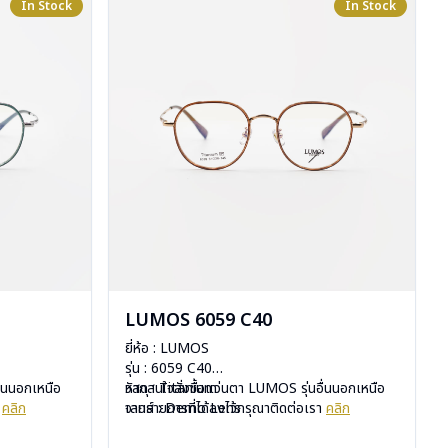
In Stock
In Stock
LUMOS 6059 C40
ยี่ห้อ : LUMOS
รุ่น : 6059 C40
ื่นนอกเหนือ
วัสดุ : Titanium
หากสนใจสั่งชื้อแว่นตา LUMOS รุ่นอื่นนอกเหนือ
า
คลิก
เลนส์ : Demo Lens
จากรายการที่ได้ลงไว้กรุณาติดต่อเรา
คลิก
บานพับ : ไม่มีสปริง