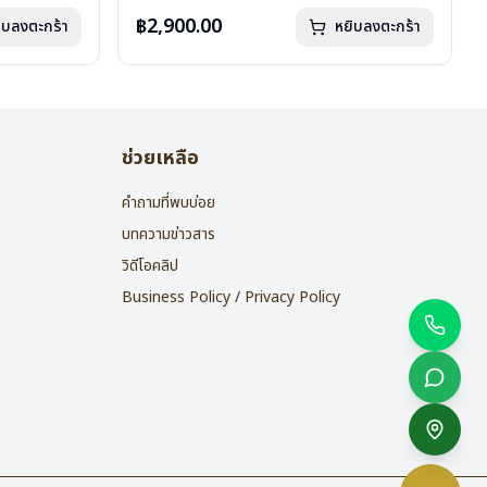
น้ำหนัก : 16 กรัม
อุปกรณ์ : กล่องแว่น , ผ้าเช็ดแว่น
฿2,900.00
ิบลงตะกร้า
หยิบลงตะกร้า
การรับประกัน : 2 ปี
ช่วยเหลือ
คำถามที่พบบ่อย
บทความข่าวสาร
วิดีโอคลิป
Business Policy / Privacy Policy