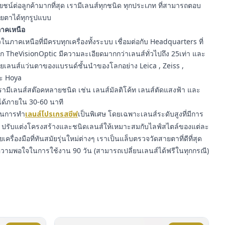
์ต่อลูกค้ามากที่สุด เรามีเลนส์ทุกชนิด ทุกประเภท ที่สามารถตอบ
ยตาได้ทุกรูปแบบ
นภาคเหนือ
นภาคเหนือที่มีครบทุกเครื่องทั้งระบบ เชื่อมต่อกับ Headquarters ที่
าก TheVisionOptic มีความละเอียดมากกว่าเลนส์ทั่วไปถึง 25เท่า และ
ายเลนส์แว่นตาของแบรนด์ชั้นนำของโลกอย่าง Leica , Zeiss ,
ละ Hoya
ามีเลนส์สต๊อคหลายชนิด เช่น เลนส์มัลติโค้ท เลนส์ตัดแสงฟ้า และ
ได้ภายใน 30-60 นาที
ญในการทำ
เลนส์โปรเกรสซีฟ
เป็นพิเศษ โดยเฉพาะเลนส์ระดับสูงที่มีการ
รับแต่งโครงสร้างและชนิดเลนส์ให้เหมาะสมกับไลฟ์สไตล์ของแต่ละ
ยเครื่องมือที่ทันสมัยรุ่นใหม่ต่างๆ เราเป็นแล็บตรวจวัดสายตาที่ดีที่สุด
ความพอใจในการใช้งาน 90 วัน (สามารถเปลี่ยนเลนส์ได้ฟรีในทุกกรณี)