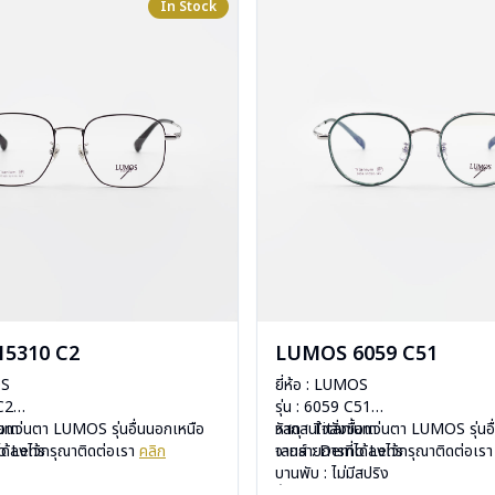
In Stock
5310 C2
LUMOS 6059 C51
OS
ยี่ห้อ : LUMOS
 C2
รุ่น : 6059 C51
ium
ื้อแว่นตา LUMOS รุ่นอื่นนอกเหนือ
วัสดุ : Titanium
หากสนใจสั่งชื้อแว่นตา LUMOS รุ่นอ
mo Lens
ได้ลงไว้กรุณาติดต่อเรา
คลิก
เลนส์ : Demo Lens
จากรายการที่ได้ลงไว้กรุณาติดต่อเร
ีสปริง
บานพับ : ไม่มีสปริง