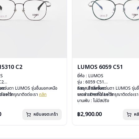
5310 C2
LUMOS 6059 C51
OS
ยี่ห้อ : LUMOS
 C2
รุ่น : 6059 C51
ium
ื้อแว่นตา LUMOS รุ่นอื่นนอกเหนือ
วัสดุ : Titanium
หากสนใจสั่งชื้อแว่นตา LUMOS รุ่นอ
mo Lens
ได้ลงไว้กรุณาติดต่อเรา
คลิก
เลนส์ : Demo Lens
จากรายการที่ได้ลงไว้กรุณาติดต่อเร
ีสปริง
บานพับ : ไม่มีสปริง
กรัม
น้ำหนัก : 16 กรัม
องแว่น , ผ้าเช็ดแว่น
อุปกรณ์ : กล่องแว่น , ผ้าเช็ดแว่น
0
฿2,900.00
หยิบลงตะกร้า
หย
: 2 ปี
การรับประกัน : 2 ปี