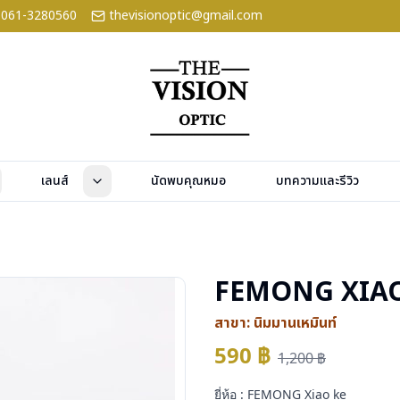
061-3280560
thevisionoptic@gmail.com
เลนส์
นัดพบคุณหมอ
บทความและรีวิว
FEMONG XIAO
สาขา:
นิมมานเหมินท์
590
฿
1,200
฿
ยี่ห้อ : FEMONG Xiao ke