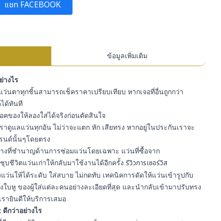
แชท FACEBOOK
ข้อมูลเพิ่มเติม
อย่างไร
ว่นตาทุกชิ้นสามารถเช็คราคาเปรียบเทียบ หากเจอที่อื่นถูกกว่า
ได้ทันที
สต๊อคของให้ลองใส่ได้จริงก่อนตัดสินใจ
ราดูแลแว่นทุกอัน ไม่ว่าจะแตก หัก เสียทรง หากอยู่ในประกันเราจะ
รนด์นั้นๆโดยตรง
ีช่างที่ชำนาญด้านการซ่อมแว่นโดยเฉพาะ แว่นที่ซื้อจาก
ุบชีวิตแว่นเก่าให้กลับมาใช้งานได้อีกครั้ง
รีวิวการเซอร์วิส
ว่นให้ได้ระดับ ใส่สบาย ไม่กดทับ เทคนิคการดัดให้แว่นเข้ารูปกับ
ใบหู ของผู้ใส่แต่ละคนอย่างละเอียดที่สุด และนำกลับเข้ามาปรับทรง
เรายินดีให้บริการเสมอ
 ดีกว่าอย่างไร