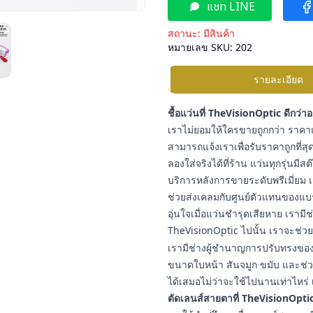
แชท LINE
สถานะ:
มีสินค้า
หมายเลข SKU:
202
รายละเอียด
ชื้อแว่นที่ TheVisionOptic ดีกว่า
เราไม่ยอมให้ใครขายถูกกว่า ราคาแ
สามารถแจ้งเราเพื่อรับราคาถูกที่สุด
ลองใส่จริงได้ที่ร้าน แว่นทุกรุ่นมี
บริการหลังการขายระดับพรีเมี่ยม เ
ช่วยส่งเคลมกับศูนย์ตัวแทนของแบ
อุ่นใจเมื่อแว่นชำรุดเสียหาย เราม
TheVisionOptic ไปนั้น เราจะช่วยช
เรามีช่างผู้ชำนาญการปรับทรงของแ
ขนาดใบหน้า สันจมูก ขมับ และช่วง
ได้เสมอไม่ว่าจะใช้ไปนานเท่าไหร่ 
ตัดเลนส์สายตาที่ TheVisionOptic