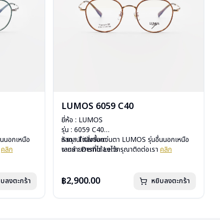
LUMOS 6059 C40
ยี่ห้อ : LUMOS
รุ่น : 6059 C40
ื่นนอกเหนือ
วัสดุ : Titanium
หากสนใจสั่งชื้อแว่นตา LUMOS รุ่นอื่นนอกเหนือ
า
คลิก
เลนส์ : Demo Lens
จากรายการที่ได้ลงไว้กรุณาติดต่อเรา
คลิก
บานพับ : ไม่มีสปริง
น้ำหนัก : 16 กรัม
อุปกรณ์ : กล่องแว่น , ผ้าเช็ดแว่น
฿2,900.00
ิบลงตะกร้า
หยิบลงตะกร้า
การรับประกัน : 2 ปี