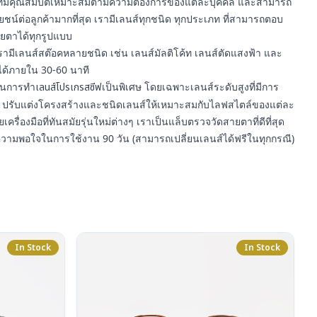
า ที่มีคุณสมบัติเหมาะสมตามความต้องการของแต่ละบุคคล และสามารถ
์ต่อลูกค้ามากที่สุด เรามีเลนส์ทุกชนิด ทุกประเภท ที่สามารถตอบ
ยตาได้ทุกรูปแบบ
รามีเลนส์สต๊อคหลายชนิด เช่น เลนส์มัลติโค้ท เลนส์ตัดแสงฟ้า และ
ได้ภายใน 30-60 นาที
ญในการทำ
เลนส์โปรเกรสซีฟ
เป็นพิเศษ โดยเฉพาะเลนส์ระดับสูงที่มีการ
ปรับแต่งโครงสร้างและชนิดเลนส์ให้เหมาะสมกับไลฟสไตล์ของแต่ละ
ยเครื่องมือที่ทันสมัยรุ่นใหม่ต่างๆ เราเป็นแล็บตรวจวัดสายตาที่ดีที่สุด
ความพอใจในการใช้งาน 90 วัน (สามารถเปลี่ยนเลนส์ได้ฟรีในทุกกรณี)
In Stock
In Stock