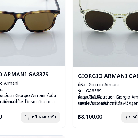
O ARMANI GA837S
GIORGIO ARMANI GA
rgio Armani
ยี่ห้อ : Giorgio Armani
S
รุ่น : GA858S
c
ื้อแว่นตา Giorgio Armani รุ่นอื่น
วัสดุ : Plastic
หากสนใจสั่งชื้อแว่นตา Giorgio Arma
ดดสีน้ำตาล
ายการที่ได้ลงไว้กรุณาติดต่อเรา
เลนส์ : กันแดดสีน้ำตาล
นอกเหนือจากรายการที่ได้ลงไว้กรุณ
ีสปริง
บานพับ : ไม่มีสปริง
คลิก
องแว่น, ผ้าเช็ดแว่น
อุปกรณ์ : กล่องแว่น, ผ้าเช็ดแว่น
0
฿8,100.00
หยิบลงตะกร้า
หย
กรัม
น้ำหนัก : 31 กรัม
: 1 ปี
การรับประกัน : 1 ปี