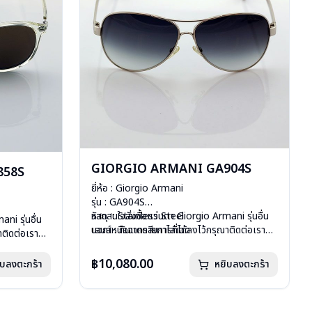
GIORGIO ARMANI GA904S
858S
ยี่ห้อ : Giorgio Armani
รุ่น : GA904S
วัสดุ : Stainless Steel
หากสนใจสั่งชื้อแว่นตา Giorgio Armani รุ่นอื่น
ni รุ่นอื่น
เลนส์ : กันแดดสีเทาไล่เฉด
นอกเหนือจากรายการที่ได้ลงไว้กรุณาติดต่อเรา
าติดต่อเรา
บานพับ : ไม่มีสปริง
คลิก
อุปกรณ์ : กล่องแว่น, ผ้าเช็ดแว่น
฿10,080.00
ิบลงตะกร้า
หยิบลงตะกร้า
น้ำหนัก : 36 กรัม
การรับประกัน : 1 ปี