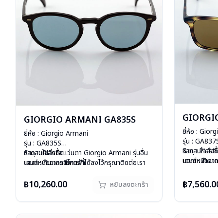
GIORGI
GIORGIO ARMANI GA835S
ยี่ห้อ : Gio
ยี่ห้อ : Giorgio Armani
รุ่น : GA837
รุ่น : GA835S
วัสดุ : Plasti
หากสนใจสั่งช
วัสดุ : Plastic
หากสนใจสั่งชื้อแว่นตา Giorgio Armani รุ่นอื่น
เลนส์ : กันแ
นอกเหนือจากร
เลนส์ : กันแดดสีโทนฟ้า
นอกเหนือจากรายการที่ได้ลงไว้กรุณาติดต่อเรา
บานพับ : ไม่ม
คลิก
บานพับ : ไม่มีสปริง
คลิก
อุปกรณ์ : กล่
อุปกรณ์ : กล่องแว่น, ผ้าเช็ดแว่น
สินค้าหมดสต๊อกชั่วคราวหากต้องการสั่งกรุณา
฿10,260.00
฿7,560.0
หยิบลงตะกร้า
น้ำหนัก : 37 
น้ำหนัก : 33 กรัม
ติดต่อเรา
คลิก
การรับประกัน 
การรับประกัน : 1 ปี