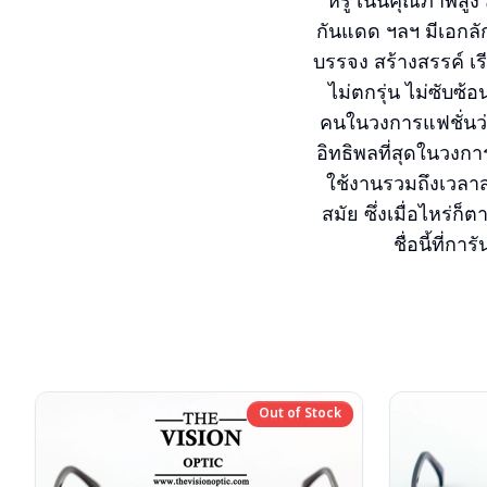
หรู เน้นคุณภาพสูง 
กันแดด ฯลฯ มีเอกลั
บรรจง สร้างสรรค์ เร
ไม่ตกรุ่น ไม่ซับซ้อ
คนในวงการแฟชั่นว่
อิทธิพลที่สุดในวงก
ใช้งานรวมถึงเวลา
สมัย ซึ่งเมื่อไหร่
ชื่อนี้ที่ก
Out of Stock
Out of Stock