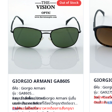
Out of Stock
Out of Stock
GIORGI
GIORGIO ARMANI GA860S
ยี่ห้อ : Gio
ยี่ห้อ : Giorgio Armani
รุ่น : GA927
รุ่น : GA860S
วัสดุ : Plasti
สินค้าหมดสต๊
วัสดุ : Stainless Steel
หากสนใจสั่งชื้อแว่นตา Giorgio Armani รุ่นอื่น
เลนส์ : กันแ
ติดต่อเรา
คล
เลนส์ : กันแดดสีเขียว
นอกเหนือจากรายการที่ได้ลงไว้กรุณาติดต่อเรา
บานพับ : ไม่ม
บานพับ : ไม่มีสปริง
คลิก
สินค้าหมดสต๊อกชั่วคราวหากต้องการสั่งกรุณา