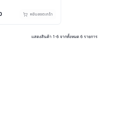
องแว่น, ผ้าเช็ดแว่น
กรัม
: 1 ปี
0
หยิบลงตะกร้า
แสดงสินค้า
1
-
6
จากทั้งหมด
6
รายการ