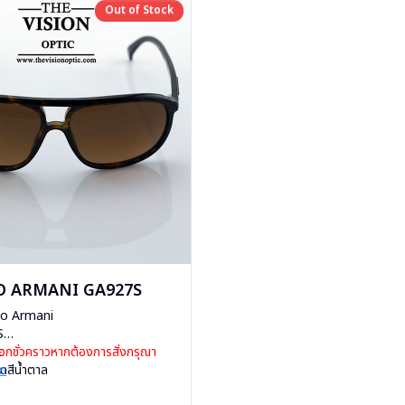
Out of Stock
Out of Stock
O ARMANI GA927S
rgio Armani
S
c
อกชั่วคราวหากต้องการสั่งกรุณา
ดดสีน้ำตาล
ิก
ีสปริง