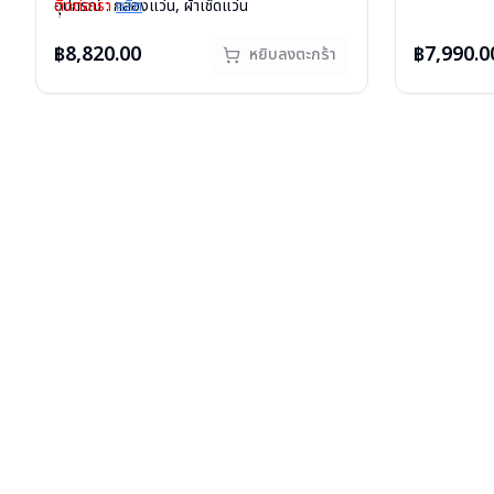
อุปกรณ์ : กล่
อุปกรณ์ : กล่องแว่น, ผ้าเช็ดแว่น
ติดต่อเรา
คลิก
น้ำหนัก : 42 
น้ำหนัก : 33 กรัม
การรับประกัน 
การรับประกัน : 1 ปี
฿8,820.00
฿7,990.0
หยิบลงตะกร้า