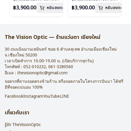
วัสดุ : Plastic
รุ่นอื่นนอกเหนือจากรายการที่ได้
วัสดุ : Plastic
รุ่นอื่นนอกเหนือจากรายการที่ได้
฿3,900.00
฿3,900.00
หยิบลงตะกร้า
หยิบลงตะกร้า
เลนส์ : Demo Lens
ลงไว้กรุณาติดต่อเรา
คลิก
เลนส์ : Demo Lens
ลงไว้กรุณาติดต่อเรา
คลิก
บานพับ : ไม่มีสปริง
บานพับ : ไม่มีสปริง
น้ำหนัก : 20 กรัม
น้ำหนัก : 29 กรัม
อุปกรณ์ : กล่องแว่น , ผ้าเช็ดแว่น
อุปกรณ์ : กล่องแว่น , ผ้าเช็ดแว่น
การรับประกัน : 2 ปี
การรับประกัน : 2 ปี
The Vision Optic — ร้านแว่นตา เชียงใหม่
30 ถนนนิมมานเหมินทร์ ซอย 6
ตำบลสุเทพ อำเภอเมืองเชียงใหม่
จ.
เชียงใหม่
50200
เวลาเปิดทำการ 10.00-19.00 น. (เปิดบริการทุกวัน)
โทรศัพท์ :
052-010232
,
061-3280560
อีเมล :
thevisionoptic@gmail.com
จอดรถที่ลานจอดตรงข้ามร้าน หรือจอดภายในโครงการปันนา ได้ฟรี
มีที่จอดแน่นอน 100%
Facebook
Instagram
YouTube
LINE
เกี่ยวกับเรา
รู้จัก TheVisionOptic