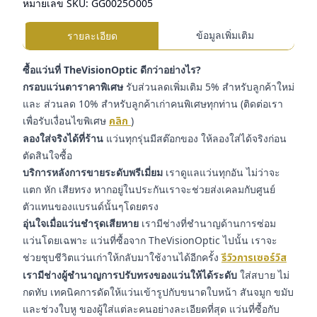
หมายเลข SKU:
GG0025O005
ข้อมูลเพิ่มเติม
รายละเอียด
ซื้อแว่นที่ TheVisionOptic ดีกว่าอย่างไร?
กรอบแว่นตาราคาพิเศษ
รับส่วนลดเพิ่มเติม 5% สำหรับลูกค้าใหม่
และ ส่วนลด 10% สำหรับลูกค้าเก่าคนพิเศษทุกท่าน (ติดต่อเรา
เพื่อรับเงื่อนไขพิเศษ
คลิก
)
ลองใส่จริงได้ที่ร้าน
แว่นทุกรุ่นมีสต๊อกของ ให้ลองใส่ได้จริงก่อน
ตัดสินใจซื้อ
บริการหลังการขายระดับพรีเมี่ยม
เราดูแลแว่นทุกอัน ไม่ว่าจะ
แตก หัก เสียทรง หากอยู่ในประกันเราจะช่วยส่งเคลมกับศูนย์
ตัวแทนของแบรนด์นั้นๆโดยตรง
อุ่นใจเมื่อแว่นชำรุดเสียหาย
เรามีช่างที่ชำนาญด้านการซ่อม
แว่นโดยเฉพาะ แว่นที่ซื้อจาก TheVisionOptic ไปนั้น เราจะ
ช่วยชุบชีวิตแว่นเก่าให้กลับมาใช้งานได้อีกครั้ง
รีวิวการเซอร์วิส
เรามีช่างผู้ชำนาญการปรับทรงของแว่นให้ได้ระดับ
ใส่สบาย ไม่
กดทับ เทคนิคการดัดให้แว่นเข้ารูปกับขนาดใบหน้า สันจมูก ขมับ
และช่วงใบหู ของผู้ใส่แต่ละคนอย่างละเอียดที่สุด แว่นที่ซื้อกับ