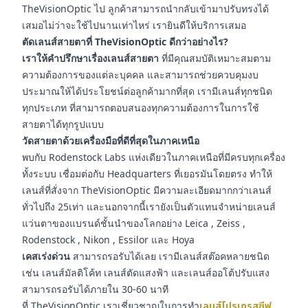
TheVisionOptic ไป ลูกค้าสามารถนำกลับเข้ามาปรับทรงได้
เสมอไม่ว่าจะใช้ไปนานเท่าไหร่ เรายินดีให้บริการเสมอ
ตัดเลนส์สายตาที่ TheVisionOptic ดีกว่าอย่างไร?
เราให้คำปรึกษาเรื่องเลนส์สายตา
ที่มีคุณสมบัติเหมาะสมตาม
ความต้องการของแต่ละบุคคล และสามารถช่วยควบคุมงบ
ประมาณให้ได้ประโยชน์ต่อลูกค้ามากที่สุด เรามีเลนส์ทุกชนิด
ทุกประเภท ที่สามารถตอบสนองทุกความต้องการในการใช้
สายตาได้ทุกรูปแบบ
วัดสายตาด้วยเครื่องมือที่ดีที่สุดในภาคเหนือ
พบกับ Rodenstock Labs แห่งเดียวในภาคเหนือที่มีครบทุกเครื่อง
ทั้งระบบ เชื่อมต่อกับ Headquarters ที่เยอรมันโดยตรง ทำให้
เลนส์ที่สั่งจาก TheVisionOptic มีความละเอียดมากกว่าเลนส์
ทั่วไปถึง 25เท่า และนอกจากนี้เรายังเป็นตัวแทนจำหน่ายเลนส์
แว่นตาของแบรนด์ชั้นนำของโลกอย่าง Leica , Zeiss ,
Rodenstock , Nikon , Essilor และ Hoya
เคสเร่งด่วน
สามารถรอรับได้เลย เรามีเลนส์สต๊อคหลายชนิด
เช่น เลนส์มัลติโค้ท เลนส์ตัดแสงฟ้า และเลนส์ออโต้ปรับแสง
สามารถรอรับได้ภายใน 30-60 นาที
ที่ TheVisionOptic เราเชี่ยวชาญในการทำ
เลนส์โปรเกรสซีฟ