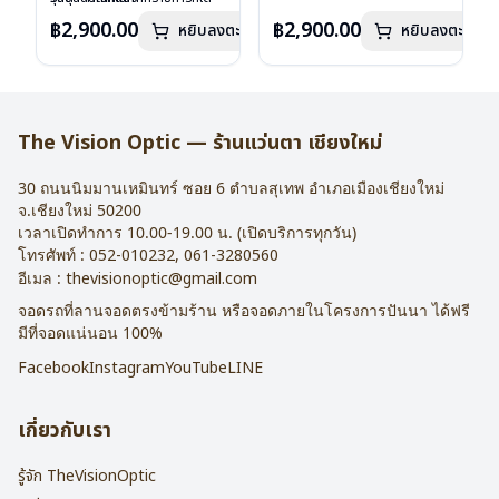
เลนส์ : Demo Lens
ลงไว้กรุณาติดต่อเรา
คลิก
เลนส์ : Demo Lens
ลงไว้กรุณาติดต่อเรา
คลิก
฿2,900.00
฿2,900.00
หยิบลงตะกร้า
หยิบลงตะกร้า
บานพับ : ไม่มีสปริง
บานพับ : ไม่มีสปริง
น้ำหนัก : 16 กรัม
น้ำหนัก : 16 กรัม
อุปกรณ์ : กล่องแว่น , ผ้าเช็ดแว่น
อุปกรณ์ : กล่องแว่น , ผ้าเช็ดแว่น
การรับประกัน : 2 ปี
การรับประกัน : 2 ปี
The Vision Optic — ร้านแว่นตา เชียงใหม่
30 ถนนนิมมานเหมินทร์ ซอย 6
ตำบลสุเทพ อำเภอเมืองเชียงใหม่
จ.
เชียงใหม่
50200
เวลาเปิดทำการ 10.00-19.00 น. (เปิดบริการทุกวัน)
โทรศัพท์ :
052-010232
,
061-3280560
อีเมล :
thevisionoptic@gmail.com
จอดรถที่ลานจอดตรงข้ามร้าน หรือจอดภายในโครงการปันนา ได้ฟรี
มีที่จอดแน่นอน 100%
Facebook
Instagram
YouTube
LINE
เกี่ยวกับเรา
รู้จัก TheVisionOptic