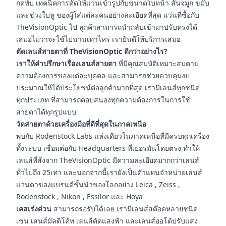
กดทับ เทคนิคการดัดให้แว่นเข้ารูปกับขนาดใบหน้า สันจมูก ขมับ
และช่วงใบหู ของผู้ใส่แต่ละคนอย่างละเอียดที่สุด แว่นที่ซื้อกับ
TheVisionOptic ไป ลูกค้าสามารถนำกลับเข้ามาปรับทรงได้
เสมอไม่ว่าจะใช้ไปนานเท่าไหร่ เรายินดีให้บริการเสมอ
ตัดเลนส์สายตาที่ TheVisionOptic ดีกว่าอย่างไร?
เราให้คำปรึกษาเรื่องเลนส์สายตา
ที่มีคุณสมบัติเหมาะสมตาม
ความต้องการของแต่ละบุคคล และสามารถช่วยควบคุมงบ
ประมาณให้ได้ประโยชน์ต่อลูกค้ามากที่สุด เรามีเลนส์ทุกชนิด
ทุกประเภท ที่สามารถตอบสนองทุกความต้องการในการใช้
สายตาได้ทุกรูปแบบ
วัดสายตาด้วยเครื่องมือที่ดีที่สุดในภาคเหนือ
พบกับ Rodenstock Labs แห่งเดียวในภาคเหนือที่มีครบทุกเครื่อง
ทั้งระบบ เชื่อมต่อกับ Headquarters ที่เยอรมันโดยตรง ทำให้
เลนส์ที่สั่งจาก TheVisionOptic มีความละเอียดมากกว่าเลนส์
ทั่วไปถึง 25เท่า และนอกจากนี้เรายังเป็นตัวแทนจำหน่ายเลนส์
แว่นตาของแบรนด์ชั้นนำของโลกอย่าง Leica , Zeiss ,
Rodenstock , Nikon , Essilor และ Hoya
เคสเร่งด่วน
สามารถรอรับได้เลย เรามีเลนส์สต๊อคหลายชนิด
เช่น เลนส์มัลติโค้ท เลนส์ตัดแสงฟ้า และเลนส์ออโต้ปรับแสง