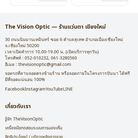
น้ำหนัก : 16 กรัม
น้ำหนัก : 16 กรัม
อุปกรณ์ : กล่องแว่น , ผ้าเช็ดแว่น
อุปกรณ์ : กล่องแว่น , ผ้าเช็ดแว่น
การรับประกัน : 2 ปี
การรับประกัน : 2 ปี
The Vision Optic — ร้านแว่นตา เชียงใหม่
30 ถนนนิมมานเหมินทร์ ซอย 6
ตำบลสุเทพ อำเภอเมืองเชียงใหม่
จ.
เชียงใหม่
50200
เวลาเปิดทำการ 10.00-19.00 น. (เปิดบริการทุกวัน)
โทรศัพท์ :
052-010232
,
061-3280560
อีเมล :
thevisionoptic@gmail.com
จอดรถที่ลานจอดตรงข้ามร้าน หรือจอดภายในโครงการปันนา ได้ฟรี
มีที่จอดแน่นอน 100%
Facebook
Instagram
YouTube
LINE
เกี่ยวกับเรา
รู้จัก TheVisionOptic
เครื่องมือทดสอบระบบการมองเห็น
สิทธิประโยชน์ / บริการหลังการขาย