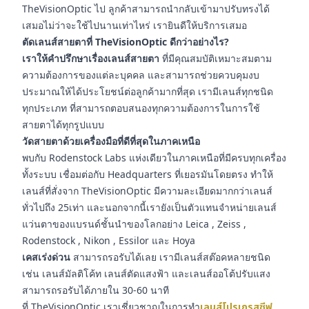
TheVisionOptic ไป ลูกค้าสามารถนำกลับเข้ามาปรับทรงได้
เสมอไม่ว่าจะใช้ไปนานเท่าไหร่ เรายินดีให้บริการเสมอ
ตัดเลนส์สายตาที่ TheVisionOptic ดีกว่าอย่างไร?
เราให้คำปรึกษาเรื่องเลนส์สายตา
ที่มีคุณสมบัติเหมาะสมตาม
ความต้องการของแต่ละบุคคล และสามารถช่วยควบคุมงบ
ประมาณให้ได้ประโยชน์ต่อลูกค้ามากที่สุด เรามีเลนส์ทุกชนิด
ทุกประเภท ที่สามารถตอบสนองทุกความต้องการในการใช้
สายตาได้ทุกรูปแบบ
วัดสายตาด้วยเครื่องมือที่ดีที่สุดในภาคเหนือ
พบกับ Rodenstock Labs แห่งเดียวในภาคเหนือที่มีครบทุกเครื่อง
ทั้งระบบ เชื่อมต่อกับ Headquarters ที่เยอรมันโดยตรง ทำให้
เลนส์ที่สั่งจาก TheVisionOptic มีความละเอียดมากกว่าเลนส์
ทั่วไปถึง 25เท่า และนอกจากนี้เรายังเป็นตัวแทนจำหน่ายเลนส์
แว่นตาของแบรนด์ชั้นนำของโลกอย่าง Leica , Zeiss ,
Rodenstock , Nikon , Essilor และ Hoya
เคสเร่งด่วน
สามารถรอรับได้เลย เรามีเลนส์สต๊อคหลายชนิด
เช่น เลนส์มัลติโค้ท เลนส์ตัดแสงฟ้า และเลนส์ออโต้ปรับแสง
สามารถรอรับได้ภายใน 30-60 นาที
ที่ TheVisionOptic เราเชี่ยวชาญในการทำ
เลนส์โปรเกรสซีฟ