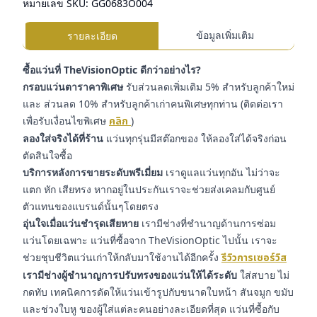
หมายเลข SKU:
GG0683O004
ข้อมูลเพิ่มเติม
รายละเอียด
ซื้อแว่นที่ TheVisionOptic ดีกว่าอย่างไร?
กรอบแว่นตาราคาพิเศษ
รับส่วนลดเพิ่มเติม 5% สำหรับลูกค้าใหม่
และ ส่วนลด 10% สำหรับลูกค้าเก่าคนพิเศษทุกท่าน (ติดต่อเรา
เพื่อรับเงื่อนไขพิเศษ
คลิก
)
ลองใส่จริงได้ที่ร้าน
แว่นทุกรุ่นมีสต๊อกของ ให้ลองใส่ได้จริงก่อน
ตัดสินใจซื้อ
บริการหลังการขายระดับพรีเมี่ยม
เราดูแลแว่นทุกอัน ไม่ว่าจะ
แตก หัก เสียทรง หากอยู่ในประกันเราจะช่วยส่งเคลมกับศูนย์
ตัวแทนของแบรนด์นั้นๆโดยตรง
อุ่นใจเมื่อแว่นชำรุดเสียหาย
เรามีช่างที่ชำนาญด้านการซ่อม
แว่นโดยเฉพาะ แว่นที่ซื้อจาก TheVisionOptic ไปนั้น เราจะ
ช่วยชุบชีวิตแว่นเก่าให้กลับมาใช้งานได้อีกครั้ง
รีวิวการเซอร์วิส
เรามีช่างผู้ชำนาญการปรับทรงของแว่นให้ได้ระดับ
ใส่สบาย ไม่
กดทับ เทคนิคการดัดให้แว่นเข้ารูปกับขนาดใบหน้า สันจมูก ขมับ
และช่วงใบหู ของผู้ใส่แต่ละคนอย่างละเอียดที่สุด แว่นที่ซื้อกับ