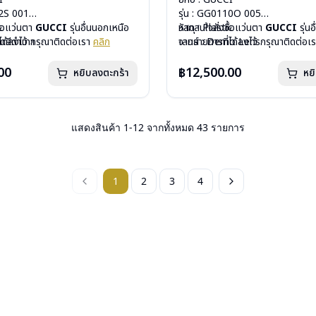
52S 001
รุ่น : GG0110O 005
c
ื้อแว่นตา
GUCCI
รุ่นอื่นนอกเหนือ
วัสดุ : Plastic
หากสนใจสั่งชื้อแว่นตา
GUCCI
รุ่น
ดดสีดำเทา
ได้ลงไว้ กรุณาติดต่อเรา
คลิก
เลนส์ : Demo Lens
จากรายการที่ได้ลงไว้ กรุณาติดต่อเ
ีสปริง
บานพับ : ไม่มีสปริง
กรัม
น้ำหนัก : 21 กรัม
00
฿12,500.00
หยิบลงตะกร้า
หย
องแว่น, ผ้าเช็ดแว่น
อุปกรณ์ : กล่องแว่น, ผ้าเช็ดแว่น
: 1 ปี
การรับประกัน : 1 ปี
แสดงสินค้า
1
-
12
จากทั้งหมด
43
รายการ
1
2
3
4