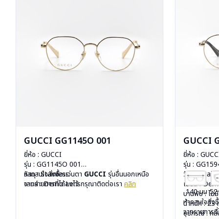
GUCCI GG1145O 001
GUCCI 
ยี่ห้อ : GUCCI
ยี่ห้อ : GUCC
รุ่น : GG1145O 001
รุ่น : GG15
วัสดุ : Stainless
หากสนใจสั่งชื้อแว่นตา
GUCCI
รุ่นอื่นนอกเหนือ
วัสดุ : Stain
เลนส์ : Demo Lens
จากรายการที่ได้ลงไว้ กรุณาติดต่อเรา
คลิก
เลนส์ : De
140 มม
52
บานพับ : ไม่มีสปริง
บานพับ : ไม่ม
หากสนใจสั่งช
น้ำหนัก : 21 กรัม
น้ำหนัก : 23 
จากรายการที่
อุปกรณ์ : กล่องแว่น, ผ้าเช็ดแว่น
อุปกรณ์ : กล่