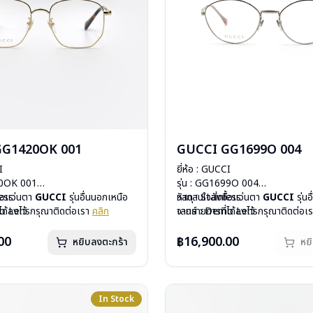
GG1420OK 001
GUCCI GG1699O 004
I
ยี่ห้อ : GUCCI
20OK 001
รุ่น : GG1699O 004
less
ื้อแว่นตา
GUCCI
รุ่นอื่นนอกเหนือ
วัสดุ : Stainless
หากสนใจสั่งชื้อแว่นตา
GUCCI
รุ่น
mo Lens
ได้ลงไว้ กรุณาติดต่อเรา
คลิก
เลนส์ : Demo Lens
จากรายการที่ได้ลงไว้ กรุณาติดต่อเ
ีสปริง
บานพับ : ไม่มีสปริง
สินค้าหมดสต๊อกชั่วคราวหากต้องการ
กรัม
น้ำหนัก : 23 กรัม
ติดต่อเรา
คลิก
00
฿16,900.00
หยิบลงตะกร้า
หย
องแว่น, ผ้าเช็ดแว่น
อุปกรณ์ : กล่องแว่น, ผ้าเช็ดแว่น
: 1 ปี
การรับประกัน : 1 ปี
In Stock