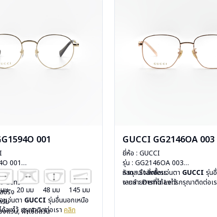
GG1594O 001
GUCCI GG2146OA 003
I
ยี่ห้อ : GUCCI
94O 001
รุ่น : GG2146OA 003
less
วัสดุ : Stainless
หากสนใจสั่งชื้อแว่นตา
GUCCI
รุ่น
mo Lens
เลนส์ : Demo Lens
จากรายการที่ได้ลงไว้ กรุณาติดต่อเ
 มม
20 มม
48 มม
145 มม
ีสปริง
บานพับ : ไม่มีสปริง
ื้อแว่นตา
GUCCI
รุ่นอื่นนอกเหนือ
กรัม
น้ำหนัก : 22 กรัม
ได้ลงไว้ กรุณาติดต่อเรา
คลิก
องแว่น, ผ้าเช็ดแว่น
อุปกรณ์ : กล่องแว่น, ผ้าเช็ดแว่น