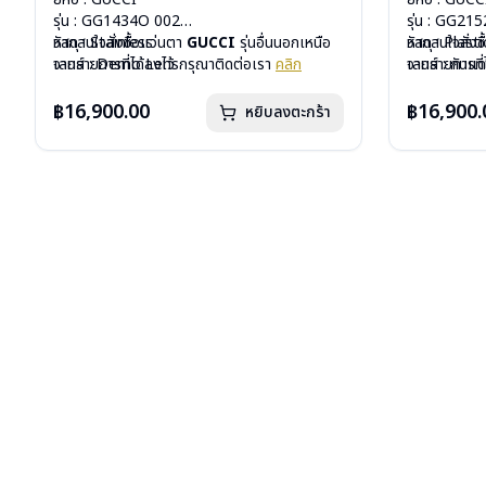
รุ่น : GG1434O 002
รุ่น : GG21
วัสดุ : Stainless
หากสนใจสั่งชื้อแว่นตา
GUCCI
รุ่นอื่นนอกเหนือ
วัสดุ : Plasti
หากสนใจสั่งช
เลนส์ : Demo Lens
จากรายการที่ได้ลงไว้ กรุณาติดต่อเรา
คลิก
เลนส์ : กันแ
จากรายการที่
บานพับ : ไม่มีสปริง
บานพับ : ไม่ม
น้ำหนัก : 30 กรัม
น้ำหนัก : 33 
฿16,900.00
฿16,900.
หยิบลงตะกร้า
อุปกรณ์ : กล่องแว่น, ผ้าเช็ดแว่น
อุปกรณ์ : กล่
การรับประกัน : 1 ปี
การรับประกัน 