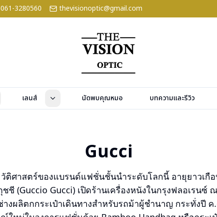
061-3280560
thevisionoptic@gmail.com
เลนส์
นัดพบคุณหมอ
บทความและรีวิว
Gucci
ระวัติศาสตร์ของแบรนด์แฟชั่นชั้นนำระดับโลกนี้ อายุยาวเกือบ 
โอ กุชชี (Guccio Gucci) เปิดร้านเครื่องหนังในกรุงฟลอเรนซ์ ณ
างผลิตกกระเป๋าเดินทางสำหรับรถม้าผู้ชำนาญ กระทั่งปี ค.ศ