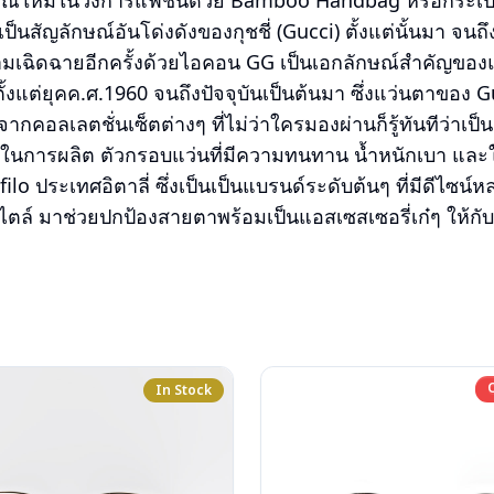
ณ์ใหม่ในวงการแฟชั่นด้วย Bamboo Handbag หรือกระเป๋าถือ
็นสัญลักษณ์อันโด่งดังของกุชชี่ (Gucci) ตั้งแต่นั้นมา จนถ
ความเฉิดฉายอีกครั้งด้วยไอคอน GG เป็นเอกลักษณ์สำคัญของแ
ั้งแต่ยุคค.ศ.1960 จนถึงปัจจุบันเป็นต้นมา ซึ่งแว่นตาของ
กคอลเลตชั่นเซ็ตต่างๆ ที่ไม่ว่าใครมองผ่านก็รู้ทันทีว่าเป็น
หนึ่งในการผลิต ตัวกรอบแว่นที่มีความทนทาน น้ำหนักเบา แล
lo ประเทศอิตาลี่ ซึ่งเป็นเป็นแบรนด์ระดับต้นๆ ที่มีดีไซน์
ตล์ มาช่วยปกป้องสายตาพร้อมเป็นแอสเซสเซอรี่เก๋ๆ ให้กับ
In Stock