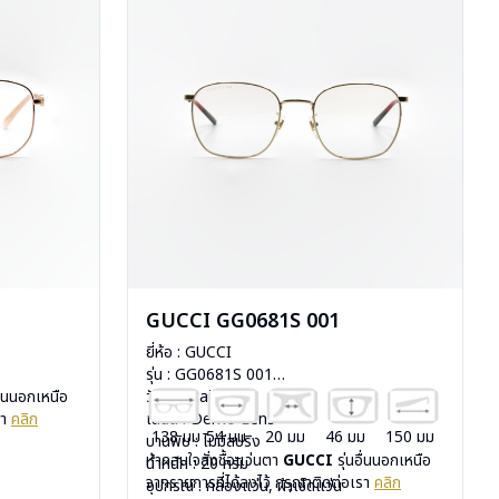
GUCCI GG0681S 001
ยี่ห้อ : GUCCI
รุ่น : GG0681S 001
อื่นนอกเหนือ
วัสดุ : Stainless
รา
คลิก
เลนส์ : Demo Lens
138 มม
54 มม
20 มม
46 มม
150 มม
บานพับ : ไม่มีสปริง
หากสนใจสั่งชื้อแว่นตา
GUCCI
รุ่นอื่นนอกเหนือ
น้ำหนัก : 20 กรัม
จากรายการที่ได้ลงไว้ กรุณาติดต่อเรา
คลิก
อุปกรณ์ : กล่องแว่น, ผ้าเช็ดแว่น