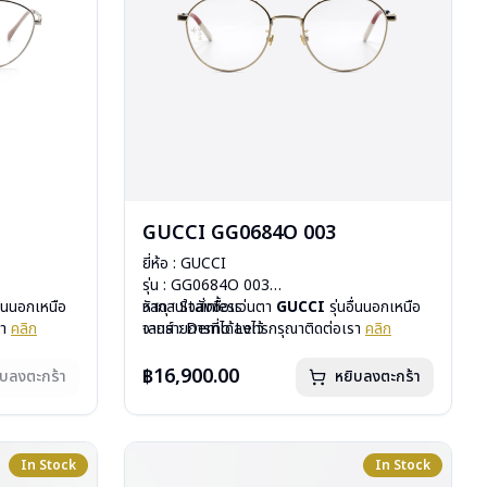
GUCCI GG0684O 003
ยี่ห้อ : GUCCI
รุ่น : GG0684O 003
อื่นนอกเหนือ
วัสดุ : Stainless
หากสนใจสั่งชื้อแว่นตา
GUCCI
รุ่นอื่นนอกเหนือ
รา
คลิก
เลนส์ : Demo Lens
จากรายการที่ได้ลงไว้ กรุณาติดต่อเรา
คลิก
สั่งกรุณา
บานพับ : ไม่มีสปริง
น้ำหนัก : 17 กรัม
฿16,900.00
ิบลงตะกร้า
หยิบลงตะกร้า
อุปกรณ์ : กล่องแว่น, ผ้าเช็ดแว่น
การรับประกัน : 1 ปี
In Stock
In Stock