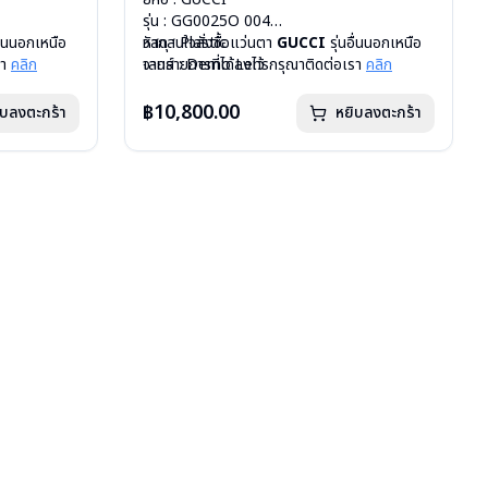
รุ่น : GG0025O 004
อื่นนอกเหนือ
วัสดุ : Plastic
หากสนใจสั่งชื้อแว่นตา
GUCCI
รุ่นอื่นนอกเหนือ
รา
คลิก
เลนส์ : Demo Lens
จากรายการที่ได้ลงไว้ กรุณาติดต่อเรา
คลิก
บานพับ : ไม่มีสปริง
น้ำหนัก : 21 กรัม
฿10,800.00
ิบลงตะกร้า
หยิบลงตะกร้า
อุปกรณ์ : กล่องแว่น, ผ้าเช็ดแว่น
การรับประกัน : 1 ปี