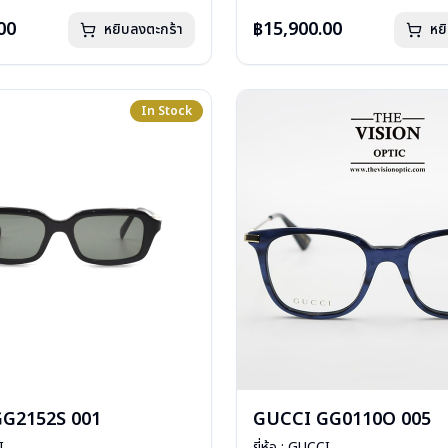
: 1 ปี
การรับประกัน : 1 ปี
00
฿15,900.00
หยิบลงตะกร้า
หย
In Stock
G2152S 001
GUCCI GG0110O 005
I
ยี่ห้อ : GUCCI