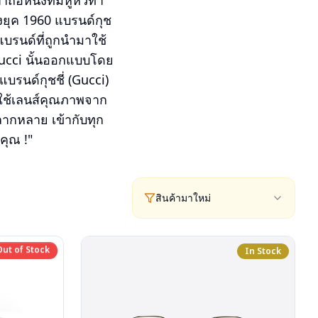
หนังที่มีหูหิ้วทำ
ึงยุค 1960 แบรนด์กุช
บรนด์ที่ถูกนำมาใช้
 Gucci นั้นออกแบบโดย
แบรนด์กุชชี่ (Gucci)
ะใช้เลนส์คุณภาพจาก
หลากหลาย เข้ากับทุก
คุณ !"
สินค้ามาใหม่
Out of Stock
Out of Stock
In Stock