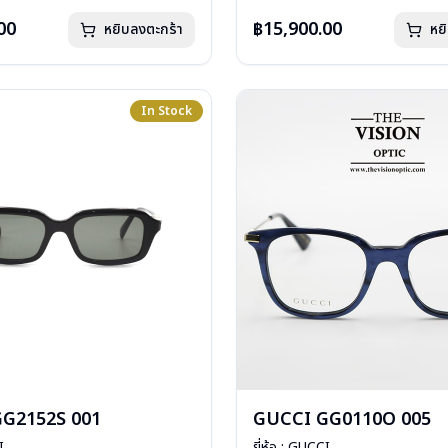
: 1 ปี
การรับประกัน : 1 ปี
00
฿15,900.00
หยิบลงตะกร้า
หย
In Stock
G2152S 001
GUCCI GG0110O 005
I
ยี่ห้อ : GUCCI