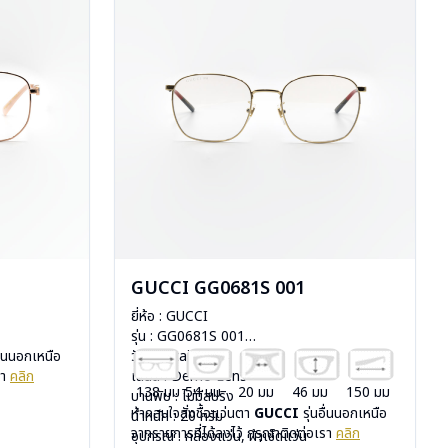
GUCCI GG0681S 001
ยี่ห้อ : GUCCI
รุ่น : GG0681S 001
อื่นนอกเหนือ
วัสดุ : Stainless
รา
คลิก
เลนส์ : Demo Lens
138 มม
54 มม
20 มม
46 มม
150 มม
บานพับ : ไม่มีสปริง
หากสนใจสั่งชื้อแว่นตา
GUCCI
รุ่นอื่นนอกเหนือ
น้ำหนัก : 20 กรัม
จากรายการที่ได้ลงไว้ กรุณาติดต่อเรา
คลิก
อุปกรณ์ : กล่องแว่น, ผ้าเช็ดแว่น