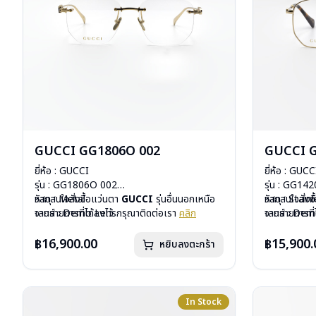
GUCCI GG1806O 002
GUCCI 
ยี่ห้อ : GUCCI
ยี่ห้อ : GUCC
รุ่น : GG1806O 002
รุ่น : GG14
วัสดุ : Metal
หากสนใจสั่งชื้อแว่นตา
GUCCI
รุ่นอื่นนอกเหนือ
วัสดุ : Stain
หากสนใจสั่งช
เลนส์ : Demo Lens
จากรายการที่ได้ลงไว้ กรุณาติดต่อเรา
คลิก
เลนส์ : De
จากรายการที่
บานพับ : ไม่มีสปริง
บานพับ : ไม่ม
น้ำหนัก : 27 กรัม
น้ำหนัก : 23 
฿16,900.00
฿15,900.
หยิบลงตะกร้า
อุปกรณ์ : กล่องแว่น, ผ้าเช็ดแว่น
อุปกรณ์ : กล่
การรับประกัน : 1 ปี
การรับประกัน 
In Stock