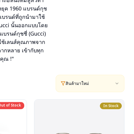
หนังที่มีหูหิ้วทำ
ึงยุค 1960 แบรนด์กุช
บรนด์ที่ถูกนำมาใช้
 Gucci นั้นออกแบบโดย
แบรนด์กุชชี่ (Gucci)
ะใช้เลนส์คุณภาพจาก
หลากหลาย เข้ากับทุก
คุณ !"
สินค้ามาใหม่
Out of Stock
Out of Stock
In Stock