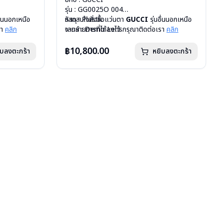
รุ่น : GG0025O 004
อื่นนอกเหนือ
วัสดุ : Plastic
หากสนใจสั่งชื้อแว่นตา
GUCCI
รุ่นอื่นนอกเหนือ
รา
คลิก
เลนส์ : Demo Lens
จากรายการที่ได้ลงไว้ กรุณาติดต่อเรา
คลิก
บานพับ : ไม่มีสปริง
น้ำหนัก : 21 กรัม
฿10,800.00
ิบลงตะกร้า
หยิบลงตะกร้า
อุปกรณ์ : กล่องแว่น, ผ้าเช็ดแว่น
การรับประกัน : 1 ปี