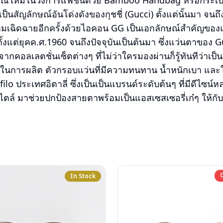
ณ์ใหม่ในวงการแฟชั่นด้วย Bamboo Handbag หรือกระเป๋าถือ
็นสัญลักษณ์อันโด่งดังของกุชชี่ (Gucci) ตั้งแต่นั้นมา จนถ
ความเฉิดฉายอีกครั้งด้วยไอคอน GG เป็นเอกลักษณ์สำคัญของแ
ั้งแต่ยุคค.ศ.1960 จนถึงปัจจุบันเป็นต้นมา ซึ่งแว่นตาของ
กคอลเลตชั่นเซ็ตต่างๆ ที่ไม่ว่าใครมองผ่านก็รู้ทันทีว่าเป็น
หนึ่งในการผลิต ตัวกรอบแว่นที่มีความทนทาน น้ำหนักเบา แล
lo ประเทศอิตาลี่ ซึ่งเป็นเป็นแบรนด์ระดับต้นๆ ที่มีดีไซน์
ตล์ มาช่วยปกป้องสายตาพร้อมเป็นแอสเซสเซอรี่เก๋ๆ ให้กับ
In Stock