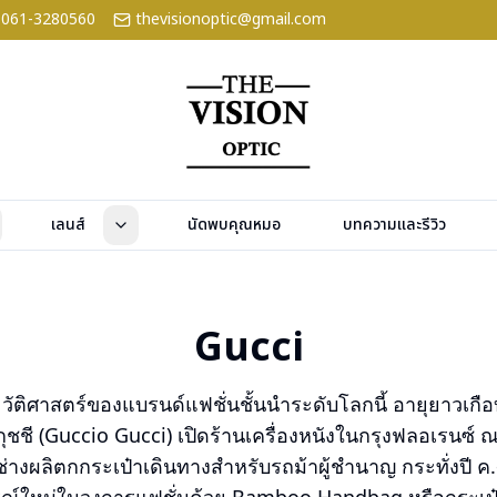
061-3280560
thevisionoptic@gmail.com
เลนส์
นัดพบคุณหมอ
บทความและรีวิว
Gucci
ระวัติศาสตร์ของแบรนด์แฟชั่นชั้นนำระดับโลกนี้ อายุยาวเกือบ 
โอ กุชชี (Guccio Gucci) เปิดร้านเครื่องหนังในกรุงฟลอเรนซ์ ณ
างผลิตกกระเป๋าเดินทางสำหรับรถม้าผู้ชำนาญ กระทั่งปี ค.ศ