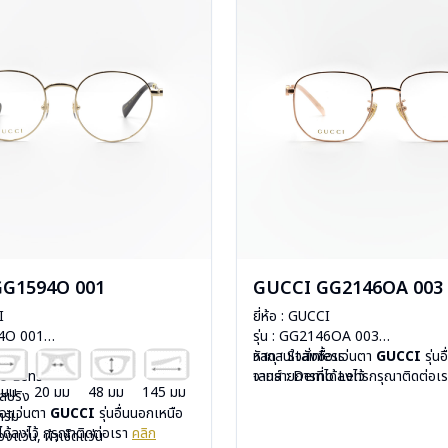
GG1594O 001
GUCCI GG2146OA 003
I
ยี่ห้อ : GUCCI
94O 001
รุ่น : GG2146OA 003
less
วัสดุ : Stainless
หากสนใจสั่งชื้อแว่นตา
GUCCI
รุ่น
mo Lens
เลนส์ : Demo Lens
จากรายการที่ได้ลงไว้ กรุณาติดต่อเ
 มม
20 มม
48 มม
145 มม
ีสปริง
บานพับ : ไม่มีสปริง
ื้อแว่นตา
GUCCI
รุ่นอื่นนอกเหนือ
กรัม
น้ำหนัก : 22 กรัม
ได้ลงไว้ กรุณาติดต่อเรา
คลิก
องแว่น, ผ้าเช็ดแว่น
อุปกรณ์ : กล่องแว่น, ผ้าเช็ดแว่น