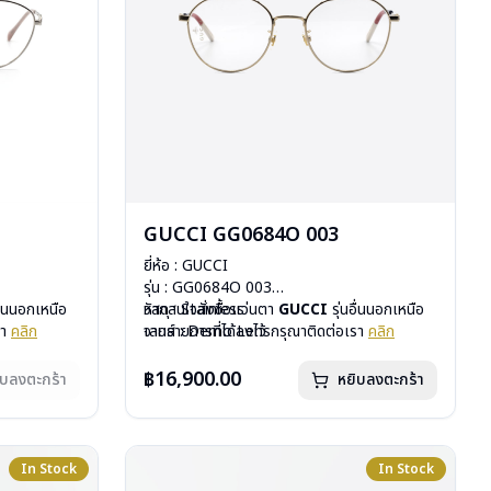
GUCCI GG0684O 003
ยี่ห้อ : GUCCI
รุ่น : GG0684O 003
อื่นนอกเหนือ
วัสดุ : Stainless
หากสนใจสั่งชื้อแว่นตา
GUCCI
รุ่นอื่นนอกเหนือ
รา
คลิก
เลนส์ : Demo Lens
จากรายการที่ได้ลงไว้ กรุณาติดต่อเรา
คลิก
สั่งกรุณา
บานพับ : ไม่มีสปริง
น้ำหนัก : 17 กรัม
฿16,900.00
ิบลงตะกร้า
หยิบลงตะกร้า
อุปกรณ์ : กล่องแว่น, ผ้าเช็ดแว่น
การรับประกัน : 1 ปี
In Stock
In Stock