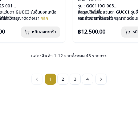
52S 001
รุ่น : GG0110O 005
c
ื้อแว่นตา
GUCCI
รุ่นอื่นนอกเหนือ
วัสดุ : Plastic
หากสนใจสั่งชื้อแว่นตา
GUCCI
รุ่น
ดดสีดำเทา
ได้ลงไว้ กรุณาติดต่อเรา
คลิก
เลนส์ : Demo Lens
จากรายการที่ได้ลงไว้ กรุณาติดต่อเ
ีสปริง
บานพับ : ไม่มีสปริง
กรัม
น้ำหนัก : 21 กรัม
00
฿12,500.00
หยิบลงตะกร้า
หย
องแว่น, ผ้าเช็ดแว่น
อุปกรณ์ : กล่องแว่น, ผ้าเช็ดแว่น
: 1 ปี
การรับประกัน : 1 ปี
แสดงสินค้า
1
-
12
จากทั้งหมด
43
รายการ
1
2
3
4