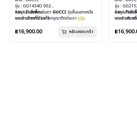
รุ่น : GG1434O 002
รุ่น : GG21
วัสดุ : Stainless
หากสนใจสั่งชื้อแว่นตา
GUCCI
รุ่นอื่นนอกเหนือ
วัสดุ : Plasti
หากสนใจสั่งช
เลนส์ : Demo Lens
จากรายการที่ได้ลงไว้ กรุณาติดต่อเรา
คลิก
เลนส์ : กันแ
จากรายการที่
บานพับ : ไม่มีสปริง
บานพับ : ไม่ม
น้ำหนัก : 30 กรัม
น้ำหนัก : 33 
฿16,900.00
฿16,900.
หยิบลงตะกร้า
อุปกรณ์ : กล่องแว่น, ผ้าเช็ดแว่น
อุปกรณ์ : กล่
การรับประกัน : 1 ปี
การรับประกัน 