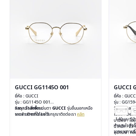
GUCCI GG1145O 001
GUCCI 
ยี่ห้อ : GUCCI
ยี่ห้อ : GUCC
รุ่น : GG1145O 001
รุ่น : GG15
วัสดุ : Stainless
หากสนใจสั่งชื้อแว่นตา
GUCCI
รุ่นอื่นนอกเหนือ
วัสดุ : Stain
เลนส์ : Demo Lens
จากรายการที่ได้ลงไว้ กรุณาติดต่อเรา
คลิก
เลนส์ : De
140 มม
52
บานพับ : ไม่มีสปริง
บานพับ : ไม่ม
หากสนใจสั่งช
น้ำหนัก : 21 กรัม
น้ำหนัก : 23 
จากรายการที่
อุปกรณ์ : กล่องแว่น, ผ้าเช็ดแว่น
อุปกรณ์ : กล่