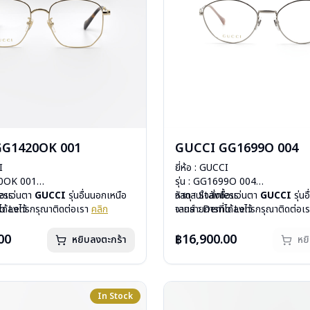
GG1420OK 001
GUCCI GG1699O 004
I
ยี่ห้อ : GUCCI
20OK 001
รุ่น : GG1699O 004
less
ื้อแว่นตา
GUCCI
รุ่นอื่นนอกเหนือ
วัสดุ : Stainless
หากสนใจสั่งชื้อแว่นตา
GUCCI
รุ่น
mo Lens
ได้ลงไว้ กรุณาติดต่อเรา
คลิก
เลนส์ : Demo Lens
จากรายการที่ได้ลงไว้ กรุณาติดต่อเ
ีสปริง
บานพับ : ไม่มีสปริง
สินค้าหมดสต๊อกชั่วคราวหากต้องการ
กรัม
น้ำหนัก : 23 กรัม
ติดต่อเรา
คลิก
00
฿16,900.00
หยิบลงตะกร้า
หย
องแว่น, ผ้าเช็ดแว่น
อุปกรณ์ : กล่องแว่น, ผ้าเช็ดแว่น
: 1 ปี
การรับประกัน : 1 ปี
In Stock