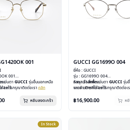
GG1420OK 001
GUCCI GG1699O 004
I
ยี่ห้อ : GUCCI
20OK 001
รุ่น : GG1699O 004
less
ื้อแว่นตา
GUCCI
รุ่นอื่นนอกเหนือ
วัสดุ : Stainless
หากสนใจสั่งชื้อแว่นตา
GUCCI
รุ่น
mo Lens
ได้ลงไว้ กรุณาติดต่อเรา
คลิก
เลนส์ : Demo Lens
จากรายการที่ได้ลงไว้ กรุณาติดต่อเ
ีสปริง
บานพับ : ไม่มีสปริง
สินค้าหมดสต๊อกชั่วคราวหากต้องการ
กรัม
น้ำหนัก : 23 กรัม
ติดต่อเรา
คลิก
00
฿16,900.00
หยิบลงตะกร้า
หย
องแว่น, ผ้าเช็ดแว่น
อุปกรณ์ : กล่องแว่น, ผ้าเช็ดแว่น
: 1 ปี
การรับประกัน : 1 ปี
In Stock