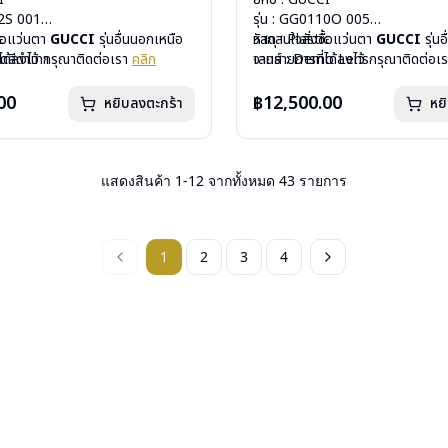
52S 001
รุ่น : GG0110O 005
c
ื้อแว่นตา
GUCCI
รุ่นอื่นนอกเหนือ
วัสดุ : Plastic
หากสนใจสั่งชื้อแว่นตา
GUCCI
รุ่น
ดดสีดำเทา
ได้ลงไว้ กรุณาติดต่อเรา
คลิก
เลนส์ : Demo Lens
จากรายการที่ได้ลงไว้ กรุณาติดต่อเ
ีสปริง
บานพับ : ไม่มีสปริง
กรัม
น้ำหนัก : 21 กรัม
00
฿12,500.00
หยิบลงตะกร้า
หย
องแว่น, ผ้าเช็ดแว่น
อุปกรณ์ : กล่องแว่น, ผ้าเช็ดแว่น
: 1 ปี
การรับประกัน : 1 ปี
แสดงสินค้า
1
-
12
จากทั้งหมด
43
รายการ
1
2
3
4