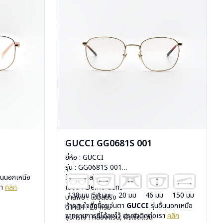
GUCCI GG0681S 001
ยี่ห้อ : GUCCI
รุ่น : GG0681S 001
อื่นนอกเหนือ
วัสดุ : Stainless
รา
คลิก
เลนส์ : Demo Lens
138 มม
54 มม
20 มม
46 มม
150 มม
บานพับ : ไม่มีสปริง
หากสนใจสั่งชื้อแว่นตา
GUCCI
รุ่นอื่นนอกเหนือ
น้ำหนัก : 20 กรัม
จากรายการที่ได้ลงไว้ กรุณาติดต่อเรา
คลิก
อุปกรณ์ : กล่องแว่น, ผ้าเช็ดแว่น