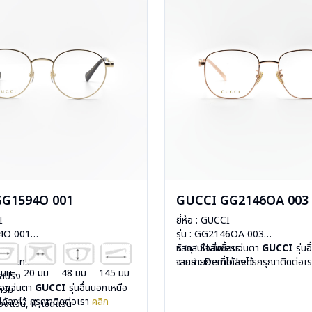
GG1594O 001
GUCCI GG2146OA 003
I
ยี่ห้อ : GUCCI
94O 001
รุ่น : GG2146OA 003
less
วัสดุ : Stainless
หากสนใจสั่งชื้อแว่นตา
GUCCI
รุ่น
mo Lens
เลนส์ : Demo Lens
จากรายการที่ได้ลงไว้ กรุณาติดต่อเ
 มม
20 มม
48 มม
145 มม
ีสปริง
บานพับ : ไม่มีสปริง
ื้อแว่นตา
GUCCI
รุ่นอื่นนอกเหนือ
กรัม
น้ำหนัก : 22 กรัม
ได้ลงไว้ กรุณาติดต่อเรา
คลิก
องแว่น, ผ้าเช็ดแว่น
อุปกรณ์ : กล่องแว่น, ผ้าเช็ดแว่น