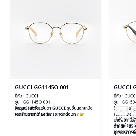
GUCCI GG1145O 001
GUCCI 
ยี่ห้อ : GUCCI
ยี่ห้อ : GUCC
รุ่น : GG1145O 001
รุ่น : GG15
วัสดุ : Stainless
หากสนใจสั่งชื้อแว่นตา
GUCCI
รุ่นอื่นนอกเหนือ
วัสดุ : Stain
เลนส์ : Demo Lens
จากรายการที่ได้ลงไว้ กรุณาติดต่อเรา
คลิก
เลนส์ : De
140 มม
52
บานพับ : ไม่มีสปริง
บานพับ : ไม่ม
หากสนใจสั่งช
น้ำหนัก : 21 กรัม
น้ำหนัก : 23 
จากรายการที่
อุปกรณ์ : กล่องแว่น, ผ้าเช็ดแว่น
อุปกรณ์ : กล่