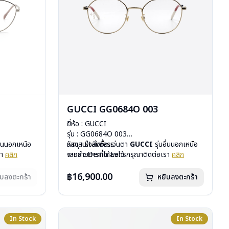
GUCCI GG0684O 003
ยี่ห้อ : GUCCI
รุ่น : GG0684O 003
อื่นนอกเหนือ
วัสดุ : Stainless
หากสนใจสั่งชื้อแว่นตา
GUCCI
รุ่นอื่นนอกเหนือ
รา
คลิก
เลนส์ : Demo Lens
จากรายการที่ได้ลงไว้ กรุณาติดต่อเรา
คลิก
สั่งกรุณา
บานพับ : ไม่มีสปริง
น้ำหนัก : 17 กรัม
฿16,900.00
ิบลงตะกร้า
หยิบลงตะกร้า
อุปกรณ์ : กล่องแว่น, ผ้าเช็ดแว่น
การรับประกัน : 1 ปี
In Stock
In Stock