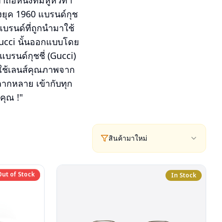
หนังที่มีหูหิ้วทำ
ึงยุค 1960 แบรนด์กุช
บรนด์ที่ถูกนำมาใช้
 Gucci นั้นออกแบบโดย
แบรนด์กุชชี่ (Gucci)
ะใช้เลนส์คุณภาพจาก
หลากหลาย เข้ากับทุก
คุณ !"
สินค้ามาใหม่
Out of Stock
Out of Stock
In Stock