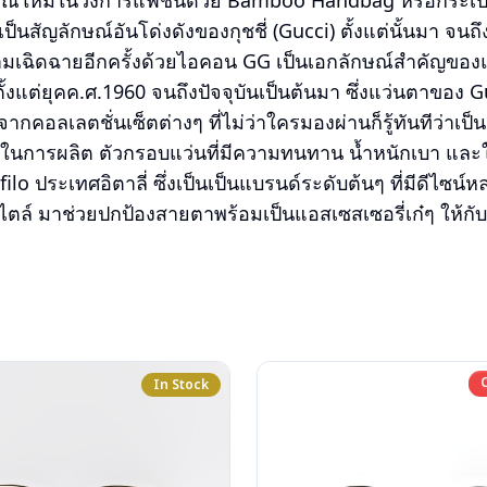
ณ์ใหม่ในวงการแฟชั่นด้วย Bamboo Handbag หรือกระเป๋าถือ
็นสัญลักษณ์อันโด่งดังของกุชชี่ (Gucci) ตั้งแต่นั้นมา จนถ
ความเฉิดฉายอีกครั้งด้วยไอคอน GG เป็นเอกลักษณ์สำคัญของแ
ั้งแต่ยุคค.ศ.1960 จนถึงปัจจุบันเป็นต้นมา ซึ่งแว่นตาของ
กคอลเลตชั่นเซ็ตต่างๆ ที่ไม่ว่าใครมองผ่านก็รู้ทันทีว่าเป็น
หนึ่งในการผลิต ตัวกรอบแว่นที่มีความทนทาน น้ำหนักเบา แล
lo ประเทศอิตาลี่ ซึ่งเป็นเป็นแบรนด์ระดับต้นๆ ที่มีดีไซน์
ตล์ มาช่วยปกป้องสายตาพร้อมเป็นแอสเซสเซอรี่เก๋ๆ ให้กับ
In Stock