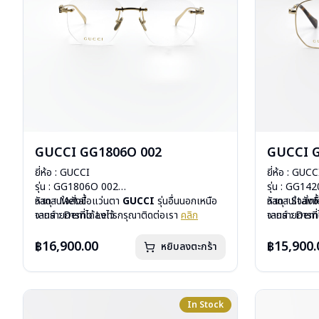
GUCCI GG1806O 002
GUCCI 
ยี่ห้อ : GUCCI
ยี่ห้อ : GUCC
รุ่น : GG1806O 002
รุ่น : GG14
วัสดุ : Metal
หากสนใจสั่งชื้อแว่นตา
GUCCI
รุ่นอื่นนอกเหนือ
วัสดุ : Stain
หากสนใจสั่งช
เลนส์ : Demo Lens
จากรายการที่ได้ลงไว้ กรุณาติดต่อเรา
คลิก
เลนส์ : De
จากรายการที่
บานพับ : ไม่มีสปริง
บานพับ : ไม่ม
น้ำหนัก : 27 กรัม
น้ำหนัก : 23 
฿16,900.00
฿15,900.
หยิบลงตะกร้า
อุปกรณ์ : กล่องแว่น, ผ้าเช็ดแว่น
อุปกรณ์ : กล่
การรับประกัน : 1 ปี
การรับประกัน 
In Stock