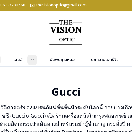
061-3280560
thevisionoptic@gmail.com
เลนส์
นัดพบคุณหมอ
บทความและรีวิว
Gucci
ระวัติศาสตร์ของแบรนด์แฟชั่นชั้นนำระดับโลกนี้ อายุยาวเกือบ 
โอ กุชชี (Guccio Gucci) เปิดร้านเครื่องหนังในกรุงฟลอเรนซ์ ณ
างผลิตกกระเป๋าเดินทางสำหรับรถม้าผู้ชำนาญ กระทั่งปี ค.ศ