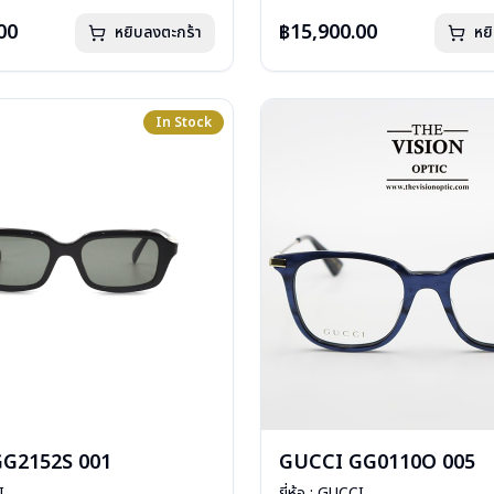
: 1 ปี
การรับประกัน : 1 ปี
00
฿15,900.00
หยิบลงตะกร้า
หย
In Stock
G2152S 001
GUCCI GG0110O 005
I
ยี่ห้อ : GUCCI