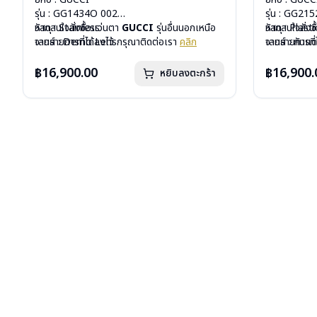
รุ่น : GG1434O 002
รุ่น : GG21
วัสดุ : Stainless
หากสนใจสั่งชื้อแว่นตา
GUCCI
รุ่นอื่นนอกเหนือ
วัสดุ : Plasti
หากสนใจสั่งช
เลนส์ : Demo Lens
จากรายการที่ได้ลงไว้ กรุณาติดต่อเรา
คลิก
เลนส์ : กันแ
จากรายการที่
บานพับ : ไม่มีสปริง
บานพับ : ไม่ม
น้ำหนัก : 30 กรัม
น้ำหนัก : 33 
฿16,900.00
฿16,900.
หยิบลงตะกร้า
อุปกรณ์ : กล่องแว่น, ผ้าเช็ดแว่น
อุปกรณ์ : กล่
การรับประกัน : 1 ปี
การรับประกัน 