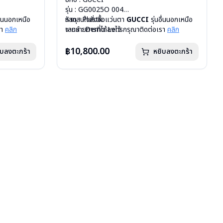
รุ่น : GG0025O 004
อื่นนอกเหนือ
วัสดุ : Plastic
หากสนใจสั่งชื้อแว่นตา
GUCCI
รุ่นอื่นนอกเหนือ
รา
คลิก
เลนส์ : Demo Lens
จากรายการที่ได้ลงไว้ กรุณาติดต่อเรา
คลิก
บานพับ : ไม่มีสปริง
น้ำหนัก : 21 กรัม
฿10,800.00
ิบลงตะกร้า
หยิบลงตะกร้า
อุปกรณ์ : กล่องแว่น, ผ้าเช็ดแว่น
การรับประกัน : 1 ปี