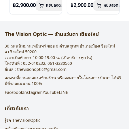
เลนส์ : Demo Lens
ลงไว้กรุณาติดต่อเรา
คลิก
เลนส์ : Demo Lens
ลงไว้กรุณาติดต่อเรา
คลิก
฿2,900.00
฿2,900.00
หยิบลงตะกร้า
หยิบลงตะกร้า
บานพับ : ไม่มีสปริง
บานพับ : ไม่มีสปริง
น้ำหนัก : 16 กรัม
น้ำหนัก : 16 กรัม
อุปกรณ์ : กล่องแว่น , ผ้าเช็ดแว่น
อุปกรณ์ : กล่องแว่น , ผ้าเช็ดแว่น
การรับประกัน : 2 ปี
การรับประกัน : 2 ปี
The Vision Optic — ร้านแว่นตา เชียงใหม่
30 ถนนนิมมานเหมินทร์ ซอย 6
ตำบลสุเทพ อำเภอเมืองเชียงใหม่
จ.
เชียงใหม่
50200
เวลาเปิดทำการ 10.00-19.00 น. (เปิดบริการทุกวัน)
โทรศัพท์ :
052-010232
,
061-3280560
อีเมล :
thevisionoptic@gmail.com
จอดรถที่ลานจอดตรงข้ามร้าน หรือจอดภายในโครงการปันนา ได้ฟรี
มีที่จอดแน่นอน 100%
Facebook
Instagram
YouTube
LINE
เกี่ยวกับเรา
รู้จัก TheVisionOptic
เครื่องมือทดสอบระบบการมองเห็น