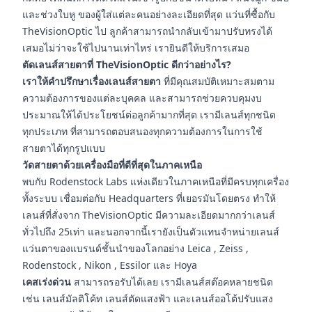
และช่วงใบหู ของผู้ใส่แต่ละคนอย่างละเอียดที่สุด แว่นที่ซื้อกับ
TheVisionOptic ไป ลูกค้าสามารถนำกลับเข้ามาปรับทรงได้
เสมอไม่ว่าจะใช้ไปนานเท่าไหร่ เรายินดีให้บริการเสมอ
ตัดเลนส์สายตาที่ TheVisionOptic ดีกว่าอย่างไร?
เราให้คำปรึกษาเรื่องเลนส์สายตา
ที่มีคุณสมบัติเหมาะสมตาม
ความต้องการของแต่ละบุคคล และสามารถช่วยควบคุมงบ
ประมาณให้ได้ประโยชน์ต่อลูกค้ามากที่สุด เรามีเลนส์ทุกชนิด
ทุกประเภท ที่สามารถตอบสนองทุกความต้องการในการใช้
สายตาได้ทุกรูปแบบ
วัดสายตาด้วยเครื่องมือที่ดีที่สุดในภาคเหนือ
พบกับ Rodenstock Labs แห่งเดียวในภาคเหนือที่มีครบทุกเครื่อง
ทั้งระบบ เชื่อมต่อกับ Headquarters ที่เยอรมันโดยตรง ทำให้
เลนส์ที่สั่งจาก TheVisionOptic มีความละเอียดมากกว่าเลนส์
ทั่วไปถึง 25เท่า และนอกจากนี้เรายังเป็นตัวแทนจำหน่ายเลนส์
แว่นตาของแบรนด์ชั้นนำของโลกอย่าง Leica , Zeiss ,
Rodenstock , Nikon , Essilor และ Hoya
เคสเร่งด่วน
สามารถรอรับได้เลย เรามีเลนส์สต๊อคหลายชนิด
เช่น เลนส์มัลติโค้ท เลนส์ตัดแสงฟ้า และเลนส์ออโต้ปรับแสง