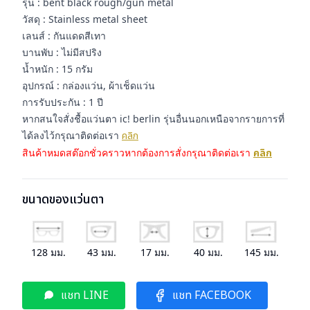
รุ่น : bent black rough/gun metal
วัสดุ : Stainless metal sheet
เลนส์ : กันแดดสีเทา
บานพับ : ไม่มีสปริง
น้ำหนัก : 15 กรัม
อุปกรณ์ : กล่องแว่น, ผ้าเช็ดแว่น
การรับประกัน : 1 ปี
หากสนใจสั่งชื้อแว่นตา ic! berlin รุ่นอื่นนอกเหนือจากรายการที่
ได้ลงไว้กรุณาติดต่อเรา
คลิก
สินค้าหมดสต๊อกชั่วคราวหากต้องการสั่งกรุณาติดต่อเรา
คลิก
ขนาดของแว่นตา
128
มม.
43
มม.
17
มม.
40
มม.
145
มม.
แชท LINE
แชท FACEBOOK