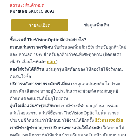
สถานะ:
สินค้าหมด
หมายเลข SKU:
IC!8693
ข้อมูลเพิ่มเติม
รายละเอียด
ซื้อแว่นที่ TheVisionOptic ดีกว่าอย่างไร?
กรอบแว่นตาราคาพิเศษ
รับส่วนลดเพิ่มเติม 5% สำหรับลูกค้าใหม่
และ ส่วนลด 10% สำหรับลูกค้าเก่าคนพิเศษทุกท่าน (ติดต่อเรา
เพื่อรับเงื่อนไขพิเศษ
คลิก
)
ลองใส่จริงได้ที่ร้าน
แว่นทุกรุ่นมีสต๊อกของ ให้ลองใส่ได้จริงก่อน
ตัดสินใจซื้อ
บริการหลังการขายระดับพรีเมี่ยม
เราดูแลแว่นทุกอัน ไม่ว่าจะ
แตก หัก เสียทรง หากอยู่ในประกันเราจะช่วยส่งเคลมกับศูนย์
ตัวแทนของแบรนด์นั้นๆโดยตรง
อุ่นใจเมื่อแว่นชำรุดเสียหาย
เรามีช่างที่ชำนาญด้านการซ่อม
แว่นโดยเฉพาะ แว่นที่ซื้อจาก TheVisionOptic ไปนั้น เราจะ
ช่วยชุบชีวิตแว่นเก่าให้กลับมาใช้งานได้อีกครั้ง
รีวิวการเซอร์วิส
เรามีช่างผู้ชำนาญการปรับทรงของแว่นให้ได้ระดับ
ใส่สบาย ไม่
กดทับ เทคนิคการดัดให้แว่นเข้ารูปกับขนาดใบหน้า สันจมูก ขมับ