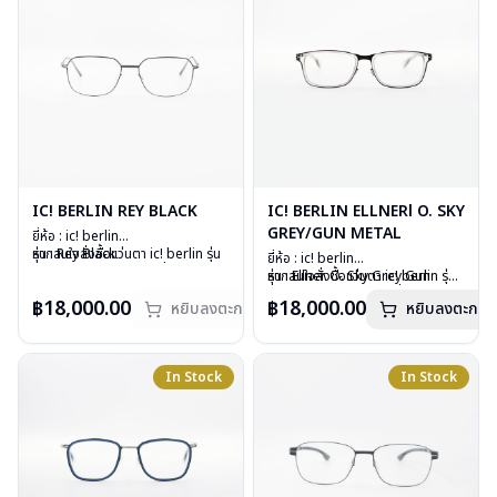
IC! BERLIN REY BLACK
IC! BERLIN ELLNERl O. SKY
GREY/GUN METAL
ยี่ห้อ : ic! berlin
รุ่น : Rey Black
หากสนใจสั่งชื้อแว่นตา ic! berlin รุ่น
ยี่ห้อ : ic! berlin
วัสดุ : Stainless Steel
อื่นนอกเหนือจากรายการที่ได้ลงไว้
รุ่น : Ellner O. Sky Grey Gun
หากสนใจสั่งชื้อแว่นตา ic! berlin รุ่น
เลนส์ : Demo Lens
กรุณาติดต่อเรา
คลิก
metal
อื่นนอกเหนือจากรายการที่ได้ลงไว้
฿18,000.00
฿18,000.00
อุปกรณ์ : กล่องแว่น, ผ้าเช็ดแว่น
สินค้าหมดสต๊อกชั่วคราวหากต้องการ
หยิบลงตะกร้า
หยิบลงตะกร้า
วัสดุ : stainless metal sheet +
กรุณาติดต่อเรา
คลิก
น้ำหนัก : 14 กรัม
สั่งกรุณาติดต่อเรา
คลิก
plastic
การรับประกัน : 1 ปี
เลนส์ : Demo lens
บานพับ : ไม่มีสปริง
In Stock
In Stock
น้ำหนัก : 15 กรัม
อุปกรณ์ : กล่องแว่น, ผ้าเช็ดแว่น
การรับประกัน : 1 ปี