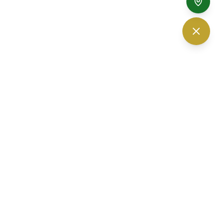
The Vision Optic — ร้านแว่นตา เชียงใหม่
30 ถนนนิมมานเหมินทร์ ซอย 6
ตำบลสุเทพ อำเภอเมืองเชียงใหม่
จ.
เชียงใหม่
50200
เวลาเปิดทำการ 10.00-19.00 น. (เปิดบริการทุกวัน)
โทรศัพท์ :
052-010232
,
061-3280560
อีเมล :
thevisionoptic@gmail.com
จอดรถที่ลานจอดตรงข้ามร้าน หรือจอดภายในโครงการปันนา ได้ฟรี
มีที่จอดแน่นอน 100%
Facebook
Instagram
YouTube
LINE