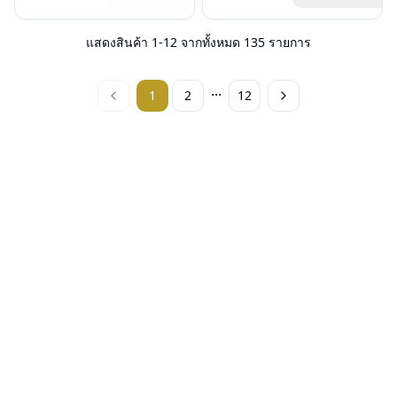
น้ำหนัก : 12 กรัม
เลนส์ : Demo lens
สินค้าหมดสต๊อกชั่วคราวหากต้องการ
อุปกรณ์ : กล่องแว่น, ผ้าเช็ดแว่น
บานพับ : ไม่มีสปริง
สั่งกรุณาติดต่อเรา
คลิก
การรับประกัน : 1 ปี
น้ำหนัก : 18 กรัม
แสดงสินค้า
1
-
12
จากทั้งหมด
135
รายการ
อุปกรณ์ : กล่องแว่น, ผ้าเช็ดแว่น
การรับประกัน : 1 ปี
...
1
2
12