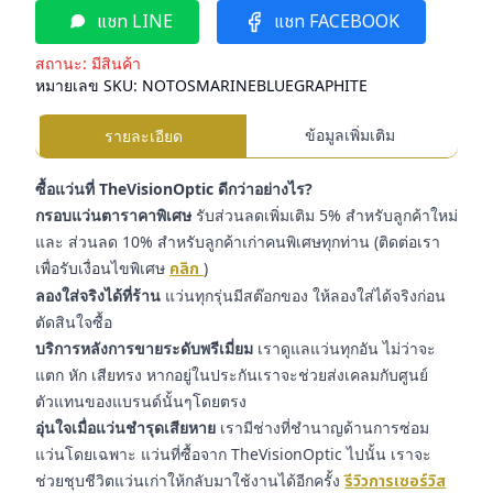
แชท LINE
แชท FACEBOOK
สถานะ:
มีสินค้า
หมายเลข SKU:
NOTOSMARINEBLUEGRAPHITE
ข้อมูลเพิ่มเติม
รายละเอียด
ซื้อแว่นที่ TheVisionOptic ดีกว่าอย่างไร?
กรอบแว่นตาราคาพิเศษ
รับส่วนลดเพิ่มเติม 5% สำหรับลูกค้าใหม่
และ ส่วนลด 10% สำหรับลูกค้าเก่าคนพิเศษทุกท่าน (ติดต่อเรา
เพื่อรับเงื่อนไขพิเศษ
คลิก
)
ลองใส่จริงได้ที่ร้าน
แว่นทุกรุ่นมีสต๊อกของ ให้ลองใส่ได้จริงก่อน
ตัดสินใจซื้อ
บริการหลังการขายระดับพรีเมี่ยม
เราดูแลแว่นทุกอัน ไม่ว่าจะ
แตก หัก เสียทรง หากอยู่ในประกันเราจะช่วยส่งเคลมกับศูนย์
ตัวแทนของแบรนด์นั้นๆโดยตรง
อุ่นใจเมื่อแว่นชำรุดเสียหาย
เรามีช่างที่ชำนาญด้านการซ่อม
แว่นโดยเฉพาะ แว่นที่ซื้อจาก TheVisionOptic ไปนั้น เราจะ
ช่วยชุบชีวิตแว่นเก่าให้กลับมาใช้งานได้อีกครั้ง
รีวิวการเซอร์วิส