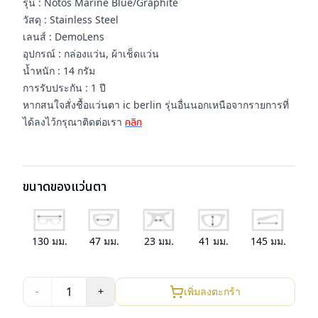
รุ่น : Notos Marine Blue/Graphite
วัสดุ : Stainless Steel
เลนส์ : DemoLens
อุปกรณ์ : กล่องแว่น, ผ้าเช็ดแว่น
น้ำหนัก : 14 กรัม
การรับประกัน : 1 ปี
หากสนใจสั่งชื้อแว่นตา ic berlin รุ่นอื่นนอกเหนือจากรายการที่
ได้ลงไว้กรุณาติดต่อเรา
คลิก
ขนาดของแว่นตา
130
มม.
47
มม.
23
มม.
41
มม.
145
มม.
1
-
+
เพิ่มลงตะกร้า