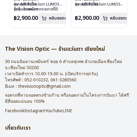
รุ่น : 6059 C51
หากสนใจสั่งชื้อแว่นตา LUMOS
รุ่น : 6059 C40
หากสนใจสั่งชื้อแว่นตา LUMOS
วัสดุ : Titanium
รุ่นอื่นนอกเหนือจากรายการที่ได้
วัสดุ : Titanium
รุ่นอื่นนอกเหนือจากรายการที่ได้
เลนส์ : Demo Lens
ลงไว้กรุณาติดต่อเรา
คลิก
เลนส์ : Demo Lens
ลงไว้กรุณาติดต่อเรา
คลิก
฿2,900.00
฿2,900.00
หยิบลงตะกร้า
หยิบลงตะกร้า
บานพับ : ไม่มีสปริง
บานพับ : ไม่มีสปริง
น้ำหนัก : 16 กรัม
น้ำหนัก : 16 กรัม
อุปกรณ์ : กล่องแว่น , ผ้าเช็ดแว่น
อุปกรณ์ : กล่องแว่น , ผ้าเช็ดแว่น
การรับประกัน : 2 ปี
การรับประกัน : 2 ปี
The Vision Optic — ร้านแว่นตา เชียงใหม่
30 ถนนนิมมานเหมินทร์ ซอย 6
ตำบลสุเทพ อำเภอเมืองเชียงใหม่
จ.
เชียงใหม่
50200
เวลาเปิดทำการ 10.00-19.00 น. (เปิดบริการทุกวัน)
โทรศัพท์ :
052-010232
,
061-3280560
อีเมล :
thevisionoptic@gmail.com
จอดรถที่ลานจอดตรงข้ามร้าน หรือจอดภายในโครงการปันนา ได้ฟรี
มีที่จอดแน่นอน 100%
Facebook
Instagram
YouTube
LINE
เกี่ยวกับเรา