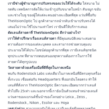
เรามีช่างผู้ชำนาญการปรับทรงของแว่นให้ได้ระดับ
ใส่สบาย ไม่
กดทับ เทคนิคการดัดให้แว่นเข้ารูปกับขนาดใบหน้า สันจมูก ขมับ
และช่วงใบหู ของผู้ใส่แต่ละคนอย่างละเอียดที่สุด แว่นที่ซื้อกับ
TheVisionOptic ไป ลูกค้าสามารถนำกลับเข้ามาปรับทรงได้
เสมอไม่ว่าจะใช้ไปนานเท่าไหร่ เรายินดีให้บริการเสมอ
ตัดเลนส์สายตาที่ TheVisionOptic ดีกว่าอย่างไร?
เราให้คำปรึกษาเรื่องเลนส์สายตา
ที่มีคุณสมบัติเหมาะสมตาม
ความต้องการของแต่ละบุคคล และสามารถช่วยควบคุมงบ
ประมาณให้ได้ประโยชน์ต่อลูกค้ามากที่สุด เรามีเลนส์ทุกชนิด
ทุกประเภท ที่สามารถตอบสนองทุกความต้องการในการใช้
สายตาได้ทุกรูปแบบ
วัดสายตาด้วยเครื่องมือที่ดีที่สุดในภาคเหนือ
พบกับ Rodenstock Labs แห่งเดียวในภาคเหนือที่มีครบทุกเครื่อง
ทั้งระบบ เชื่อมต่อกับ Headquarters ที่เยอรมันโดยตรง ทำให้
เลนส์ที่สั่งจาก TheVisionOptic มีความละเอียดมากกว่าเลนส์
ทั่วไปถึง 25เท่า และนอกจากนี้เรายังเป็นตัวแทนจำหน่ายเลนส์
แว่นตาของแบรนด์ชั้นนำของโลกอย่าง Leica , Zeiss ,
Rodenstock , Nikon , Essilor และ Hoya
เคสเร่งด่วน
สามารถรอรับได้เลย เรามีเลนส์สต๊อคหลายชนิด