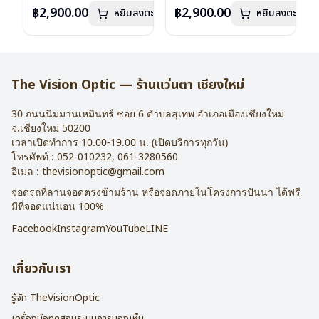
เลนส์ : Demo Lens
ลงไว้กรุณาติดต่อเรา
คลิก
เลนส์ : Demo Lens
ลงไว้กรุณาติดต่อเรา
คลิก
฿2,900.00
฿2,900.00
หยิบลงตะกร้า
หยิบลงตะกร้า
บานพับ : ไม่มีสปริง
บานพับ : ไม่มีสปริง
น้ำหนัก : 16 กรัม
น้ำหนัก : 16 กรัม
อุปกรณ์ : กล่องแว่น , ผ้าเช็ดแว่น
อุปกรณ์ : กล่องแว่น , ผ้าเช็ดแว่น
การรับประกัน : 2 ปี
การรับประกัน : 2 ปี
The Vision Optic — ร้านแว่นตา เชียงใหม่
30 ถนนนิมมานเหมินทร์ ซอย 6
ตำบลสุเทพ อำเภอเมืองเชียงใหม่
จ.
เชียงใหม่
50200
เวลาเปิดทำการ 10.00-19.00 น. (เปิดบริการทุกวัน)
โทรศัพท์ :
052-010232
,
061-3280560
อีเมล :
thevisionoptic@gmail.com
จอดรถที่ลานจอดตรงข้ามร้าน หรือจอดภายในโครงการปันนา ได้ฟรี
มีที่จอดแน่นอน 100%
Facebook
Instagram
YouTube
LINE
เกี่ยวกับเรา
รู้จัก TheVisionOptic
เครื่องมือทดสอบระบบการมองเห็น