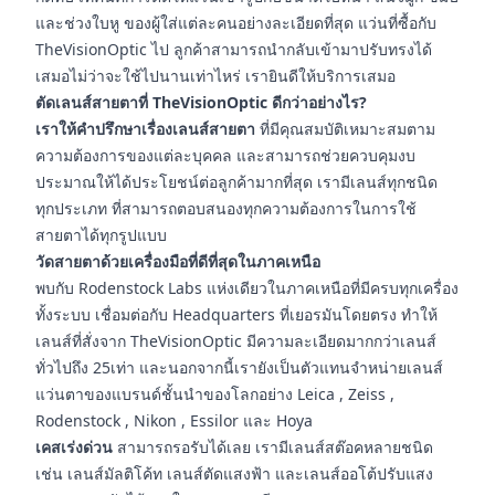
และช่วงใบหู ของผู้ใส่แต่ละคนอย่างละเอียดที่สุด แว่นที่ซื้อกับ
TheVisionOptic ไป ลูกค้าสามารถนำกลับเข้ามาปรับทรงได้
เสมอไม่ว่าจะใช้ไปนานเท่าไหร่ เรายินดีให้บริการเสมอ
ตัดเลนส์สายตาที่ TheVisionOptic ดีกว่าอย่างไร?
เราให้คำปรึกษาเรื่องเลนส์สายตา
ที่มีคุณสมบัติเหมาะสมตาม
ความต้องการของแต่ละบุคคล และสามารถช่วยควบคุมงบ
ประมาณให้ได้ประโยชน์ต่อลูกค้ามากที่สุด เรามีเลนส์ทุกชนิด
ทุกประเภท ที่สามารถตอบสนองทุกความต้องการในการใช้
สายตาได้ทุกรูปแบบ
วัดสายตาด้วยเครื่องมือที่ดีที่สุดในภาคเหนือ
พบกับ Rodenstock Labs แห่งเดียวในภาคเหนือที่มีครบทุกเครื่อง
ทั้งระบบ เชื่อมต่อกับ Headquarters ที่เยอรมันโดยตรง ทำให้
เลนส์ที่สั่งจาก TheVisionOptic มีความละเอียดมากกว่าเลนส์
ทั่วไปถึง 25เท่า และนอกจากนี้เรายังเป็นตัวแทนจำหน่ายเลนส์
แว่นตาของแบรนด์ชั้นนำของโลกอย่าง Leica , Zeiss ,
Rodenstock , Nikon , Essilor และ Hoya
เคสเร่งด่วน
สามารถรอรับได้เลย เรามีเลนส์สต๊อคหลายชนิด
เช่น เลนส์มัลติโค้ท เลนส์ตัดแสงฟ้า และเลนส์ออโต้ปรับแสง