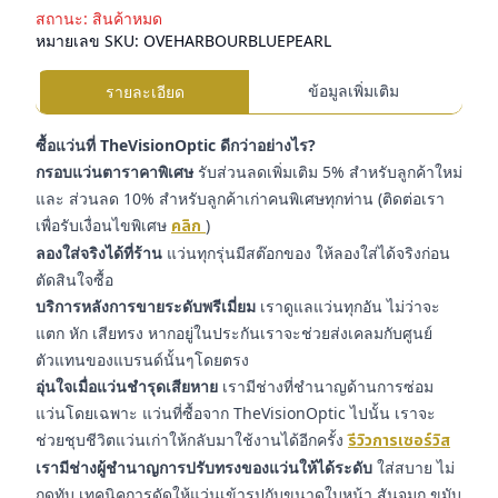
สถานะ:
สินค้าหมด
หมายเลข SKU:
OVEHARBOURBLUEPEARL
ข้อมูลเพิ่มเติม
รายละเอียด
ซื้อแว่นที่ TheVisionOptic ดีกว่าอย่างไร?
กรอบแว่นตาราคาพิเศษ
รับส่วนลดเพิ่มเติม 5% สำหรับลูกค้าใหม่
และ ส่วนลด 10% สำหรับลูกค้าเก่าคนพิเศษทุกท่าน (ติดต่อเรา
เพื่อรับเงื่อนไขพิเศษ
คลิก
)
ลองใส่จริงได้ที่ร้าน
แว่นทุกรุ่นมีสต๊อกของ ให้ลองใส่ได้จริงก่อน
ตัดสินใจซื้อ
บริการหลังการขายระดับพรีเมี่ยม
เราดูแลแว่นทุกอัน ไม่ว่าจะ
แตก หัก เสียทรง หากอยู่ในประกันเราจะช่วยส่งเคลมกับศูนย์
ตัวแทนของแบรนด์นั้นๆโดยตรง
อุ่นใจเมื่อแว่นชำรุดเสียหาย
เรามีช่างที่ชำนาญด้านการซ่อม
แว่นโดยเฉพาะ แว่นที่ซื้อจาก TheVisionOptic ไปนั้น เราจะ
ช่วยชุบชีวิตแว่นเก่าให้กลับมาใช้งานได้อีกครั้ง
รีวิวการเซอร์วิส
เรามีช่างผู้ชำนาญการปรับทรงของแว่นให้ได้ระดับ
ใส่สบาย ไม่
กดทับ เทคนิคการดัดให้แว่นเข้ารูปกับขนาดใบหน้า สันจมูก ขมับ