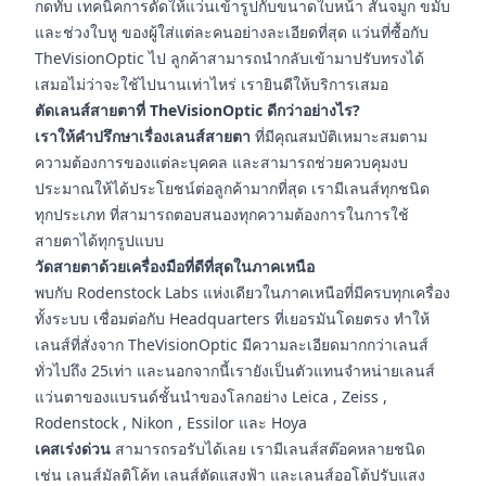
กดทับ เทคนิคการดัดให้แว่นเข้ารูปกับขนาดใบหน้า สันจมูก ขมับ
และช่วงใบหู ของผู้ใส่แต่ละคนอย่างละเอียดที่สุด แว่นที่ซื้อกับ
TheVisionOptic ไป ลูกค้าสามารถนำกลับเข้ามาปรับทรงได้
เสมอไม่ว่าจะใช้ไปนานเท่าไหร่ เรายินดีให้บริการเสมอ
ตัดเลนส์สายตาที่ TheVisionOptic ดีกว่าอย่างไร?
เราให้คำปรึกษาเรื่องเลนส์สายตา
ที่มีคุณสมบัติเหมาะสมตาม
ความต้องการของแต่ละบุคคล และสามารถช่วยควบคุมงบ
ประมาณให้ได้ประโยชน์ต่อลูกค้ามากที่สุด เรามีเลนส์ทุกชนิด
ทุกประเภท ที่สามารถตอบสนองทุกความต้องการในการใช้
สายตาได้ทุกรูปแบบ
วัดสายตาด้วยเครื่องมือที่ดีที่สุดในภาคเหนือ
พบกับ Rodenstock Labs แห่งเดียวในภาคเหนือที่มีครบทุกเครื่อง
ทั้งระบบ เชื่อมต่อกับ Headquarters ที่เยอรมันโดยตรง ทำให้
เลนส์ที่สั่งจาก TheVisionOptic มีความละเอียดมากกว่าเลนส์
ทั่วไปถึง 25เท่า และนอกจากนี้เรายังเป็นตัวแทนจำหน่ายเลนส์
แว่นตาของแบรนด์ชั้นนำของโลกอย่าง Leica , Zeiss ,
Rodenstock , Nikon , Essilor และ Hoya
เคสเร่งด่วน
สามารถรอรับได้เลย เรามีเลนส์สต๊อคหลายชนิด
เช่น เลนส์มัลติโค้ท เลนส์ตัดแสงฟ้า และเลนส์ออโต้ปรับแสง