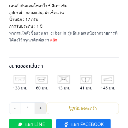
เลนส์ :กันแดดโพลาไรซ์ สีเทาเข้ม
อุปกรณ์ : กล่องแว่น, ผ้าเช็ดแว่น
น้ำหนัก : 17 กรัม
การรับประกัน : 1 ปี
หากสนใจสั่งชื้อแว่นตา ic! berlin รุ่นอื่นนอกเหนือจากรายการที่
ได้ลงไว้กรุณาติดต่อเรา
คลิก
ขนาดของแว่นตา
138
มม.
60
มม.
13
มม.
41
มม.
145
มม.
1
-
+
เพิ่มลงตะกร้า
แชท LINE
แชท FACEBOOK