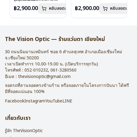
เลนส์ : Demo Lens
ลงไว้กรุณาติดต่อเรา
คลิก
เลนส์ : Demo Lens
ลงไว้กรุณาติดต่อเรา
คลิก
฿2,900.00
฿2,900.00
หยิบลงตะกร้า
หยิบลงตะกร้า
บานพับ : ไม่มีสปริง
บานพับ : ไม่มีสปริง
น้ำหนัก : 16 กรัม
น้ำหนัก : 16 กรัม
อุปกรณ์ : กล่องแว่น , ผ้าเช็ดแว่น
อุปกรณ์ : กล่องแว่น , ผ้าเช็ดแว่น
การรับประกัน : 2 ปี
การรับประกัน : 2 ปี
The Vision Optic — ร้านแว่นตา เชียงใหม่
30 ถนนนิมมานเหมินทร์ ซอย 6
ตำบลสุเทพ อำเภอเมืองเชียงใหม่
จ.
เชียงใหม่
50200
เวลาเปิดทำการ 10.00-19.00 น. (เปิดบริการทุกวัน)
โทรศัพท์ :
052-010232
,
061-3280560
อีเมล :
thevisionoptic@gmail.com
จอดรถที่ลานจอดตรงข้ามร้าน หรือจอดภายในโครงการปันนา ได้ฟรี
มีที่จอดแน่นอน 100%
Facebook
Instagram
YouTube
LINE
เกี่ยวกับเรา
รู้จัก TheVisionOptic