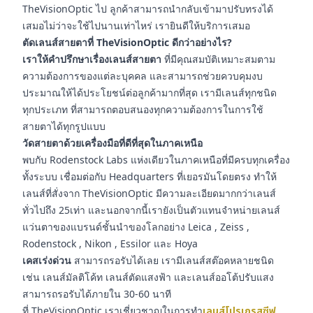
TheVisionOptic ไป ลูกค้าสามารถนำกลับเข้ามาปรับทรงได้
เสมอไม่ว่าจะใช้ไปนานเท่าไหร่ เรายินดีให้บริการเสมอ
ตัดเลนส์สายตาที่ TheVisionOptic ดีกว่าอย่างไร?
เราให้คำปรึกษาเรื่องเลนส์สายตา
ที่มีคุณสมบัติเหมาะสมตาม
ความต้องการของแต่ละบุคคล และสามารถช่วยควบคุมงบ
ประมาณให้ได้ประโยชน์ต่อลูกค้ามากที่สุด เรามีเลนส์ทุกชนิด
ทุกประเภท ที่สามารถตอบสนองทุกความต้องการในการใช้
สายตาได้ทุกรูปแบบ
วัดสายตาด้วยเครื่องมือที่ดีที่สุดในภาคเหนือ
พบกับ Rodenstock Labs แห่งเดียวในภาคเหนือที่มีครบทุกเครื่อง
ทั้งระบบ เชื่อมต่อกับ Headquarters ที่เยอรมันโดยตรง ทำให้
เลนส์ที่สั่งจาก TheVisionOptic มีความละเอียดมากกว่าเลนส์
ทั่วไปถึง 25เท่า และนอกจากนี้เรายังเป็นตัวแทนจำหน่ายเลนส์
แว่นตาของแบรนด์ชั้นนำของโลกอย่าง Leica , Zeiss ,
Rodenstock , Nikon , Essilor และ Hoya
เคสเร่งด่วน
สามารถรอรับได้เลย เรามีเลนส์สต๊อคหลายชนิด
เช่น เลนส์มัลติโค้ท เลนส์ตัดแสงฟ้า และเลนส์ออโต้ปรับแสง
สามารถรอรับได้ภายใน 30-60 นาที
ที่ TheVisionOptic เราเชี่ยวชาญในการทำ
เลนส์โปรเกรสซีฟ