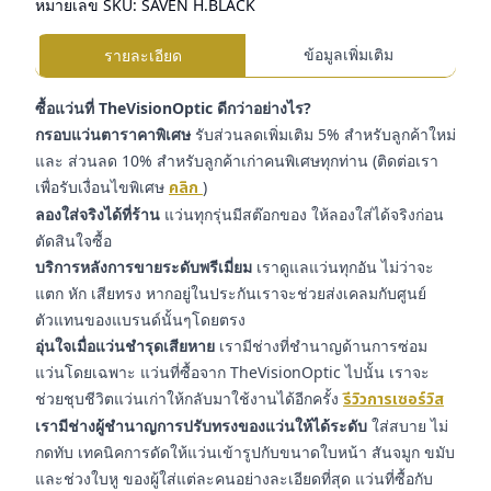
หมายเลข SKU:
SAVEN H.BLACK
ข้อมูลเพิ่มเติม
รายละเอียด
ซื้อแว่นที่ TheVisionOptic ดีกว่าอย่างไร?
กรอบแว่นตาราคาพิเศษ
รับส่วนลดเพิ่มเติม 5% สำหรับลูกค้าใหม่
และ ส่วนลด 10% สำหรับลูกค้าเก่าคนพิเศษทุกท่าน (ติดต่อเรา
เพื่อรับเงื่อนไขพิเศษ
คลิก
)
ลองใส่จริงได้ที่ร้าน
แว่นทุกรุ่นมีสต๊อกของ ให้ลองใส่ได้จริงก่อน
ตัดสินใจซื้อ
บริการหลังการขายระดับพรีเมี่ยม
เราดูแลแว่นทุกอัน ไม่ว่าจะ
แตก หัก เสียทรง หากอยู่ในประกันเราจะช่วยส่งเคลมกับศูนย์
ตัวแทนของแบรนด์นั้นๆโดยตรง
อุ่นใจเมื่อแว่นชำรุดเสียหาย
เรามีช่างที่ชำนาญด้านการซ่อม
แว่นโดยเฉพาะ แว่นที่ซื้อจาก TheVisionOptic ไปนั้น เราจะ
ช่วยชุบชีวิตแว่นเก่าให้กลับมาใช้งานได้อีกครั้ง
รีวิวการเซอร์วิส
เรามีช่างผู้ชำนาญการปรับทรงของแว่นให้ได้ระดับ
ใส่สบาย ไม่
กดทับ เทคนิคการดัดให้แว่นเข้ารูปกับขนาดใบหน้า สันจมูก ขมับ
และช่วงใบหู ของผู้ใส่แต่ละคนอย่างละเอียดที่สุด แว่นที่ซื้อกับ