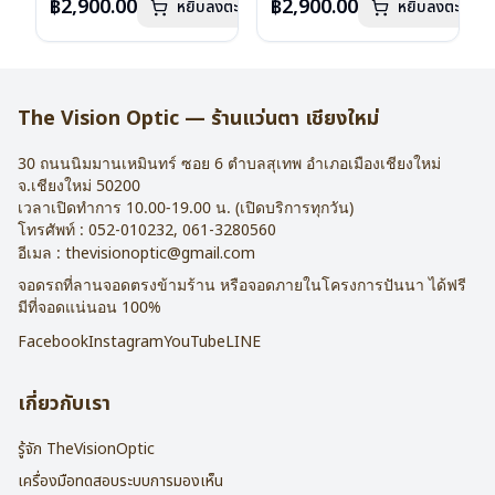
฿2,900.00
฿2,900.00
หยิบลงตะกร้า
หยิบลงตะกร้า
บานพับ : ไม่มีสปริง
บานพับ : ไม่มีสปริง
น้ำหนัก : 16 กรัม
น้ำหนัก : 16 กรัม
อุปกรณ์ : กล่องแว่น , ผ้าเช็ดแว่น
อุปกรณ์ : กล่องแว่น , ผ้าเช็ดแว่น
การรับประกัน : 2 ปี
การรับประกัน : 2 ปี
The Vision Optic — ร้านแว่นตา เชียงใหม่
30 ถนนนิมมานเหมินทร์ ซอย 6
ตำบลสุเทพ อำเภอเมืองเชียงใหม่
จ.
เชียงใหม่
50200
เวลาเปิดทำการ 10.00-19.00 น. (เปิดบริการทุกวัน)
โทรศัพท์ :
052-010232
,
061-3280560
อีเมล :
thevisionoptic@gmail.com
จอดรถที่ลานจอดตรงข้ามร้าน หรือจอดภายในโครงการปันนา ได้ฟรี
มีที่จอดแน่นอน 100%
Facebook
Instagram
YouTube
LINE
เกี่ยวกับเรา
รู้จัก TheVisionOptic
เครื่องมือทดสอบระบบการมองเห็น