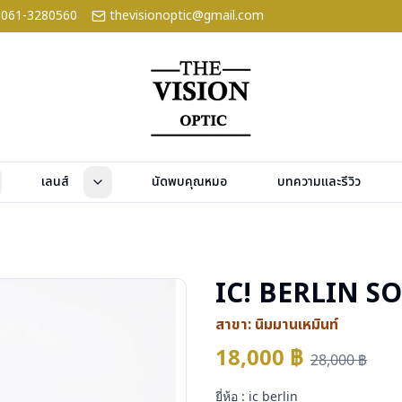
061-3280560
thevisionoptic@gmail.com
เลนส์
นัดพบคุณหมอ
บทความและรีวิว
IC! BERLIN S
สาขา:
นิมมานเหมินท์
18,000
฿
28,000
฿
ยี่ห้อ : ic berlin