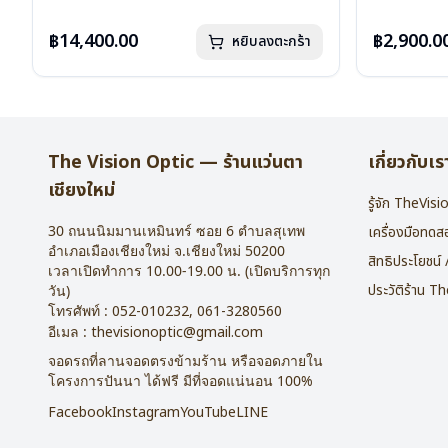
น้ำหนัก : 24 กรัม
น้ำหนัก : 16 
อุปกรณ์ : กล่องแว่น , ผ้าเช็ดแว่น
อุปกรณ์ : กล่
฿14,400.00
฿2,900.0
หยิบลงตะกร้า
การรับประกัน : 1 ปี
การรับประกัน 
The Vision Optic — ร้านแว่นตา
เกี่ยวกับเร
เชียงใหม่
รู้จัก TheVis
30 ถนนนิมมานเหมินทร์ ซอย 6
ตำบลสุเทพ
เครื่องมือทด
อำเภอเมืองเชียงใหม่
จ.
เชียงใหม่
50200
สิทธิประโยชน์
เวลาเปิดทำการ 10.00-19.00 น. (เปิดบริการทุก
ประวัติร้าน T
วัน)
โทรศัพท์ :
052-010232
,
061-3280560
อีเมล :
thevisionoptic@gmail.com
จอดรถที่ลานจอดตรงข้ามร้าน หรือจอดภายใน
โครงการปันนา ได้ฟรี มีที่จอดแน่นอน 100%
Facebook
Instagram
YouTube
LINE