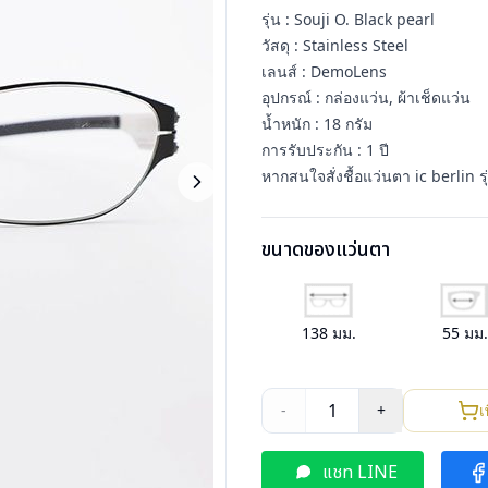
รุ่น : Souji O. Black pearl
วัสดุ : Stainless Steel
เลนส์ : DemoLens
อุปกรณ์ : กล่องแว่น, ผ้าเช็ดแว่น
น้ำหนัก : 18 กรัม
การรับประกัน : 1 ปี
หากสนใจสั่งชื้อแว่นตา ic berlin 
ขนาดของแว่นตา
138
มม.
55
มม
1
-
+
เ
แชท LINE