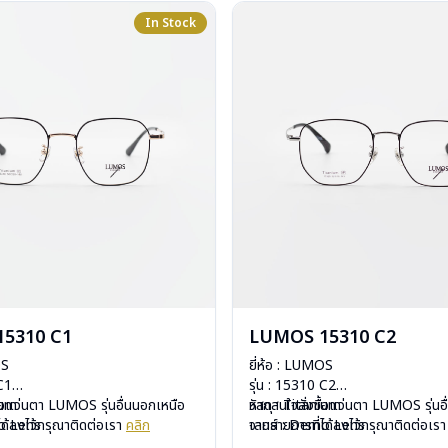
In Stock
5310 C1
LUMOS 15310 C2
OS
ยี่ห้อ : LUMOS
 C1
รุ่น : 15310 C2
ium
ื้อแว่นตา LUMOS รุ่นอื่นนอกเหนือ
วัสดุ : Titanium
หากสนใจสั่งชื้อแว่นตา LUMOS รุ่นอ
mo Lens
ได้ลงไว้กรุณาติดต่อเรา
คลิก
เลนส์ : Demo Lens
จากรายการที่ได้ลงไว้กรุณาติดต่อเร
ีสปริง
บานพับ : ไม่มีสปริง