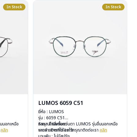
In Stock
In Stock
LUMOS 6059 C51
ยี่ห้อ : LUMOS
รุ่น : 6059 C51
ื่นนอกเหนือ
วัสดุ : Titanium
หากสนใจสั่งชื้อแว่นตา LUMOS รุ่นอื่นนอกเหนือ
า
คลิก
เลนส์ : Demo Lens
จากรายการที่ได้ลงไว้กรุณาติดต่อเรา
คลิก
บานพับ : ไม่มีสปริง