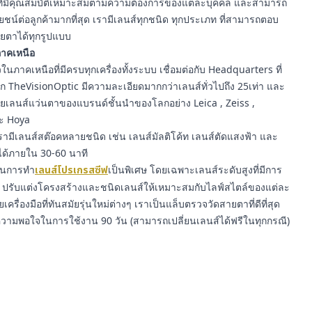
ี่มีคุณสมบัติเหมาะสมตามความต้องการของแต่ละบุคคล และสามารถ
์ต่อลูกค้ามากที่สุด เรามีเลนส์ทุกชนิด ทุกประเภท ที่สามารถตอบ
ยตาได้ทุกรูปแบบ
นภาคเหนือ
นภาคเหนือที่มีครบทุกเครื่องทั้งระบบ เชื่อมต่อกับ Headquarters ที่
าก TheVisionOptic มีความละเอียดมากกว่าเลนส์ทั่วไปถึง 25เท่า และ
ายเลนส์แว่นตาของแบรนด์ชั้นนำของโลกอย่าง Leica , Zeiss ,
ละ Hoya
ามีเลนส์สต๊อคหลายชนิด เช่น เลนส์มัลติโค้ท เลนส์ตัดแสงฟ้า และ
ได้ภายใน 30-60 นาที
ญในการทำ
เลนส์โปรเกรสซีฟ
เป็นพิเศษ โดยเฉพาะเลนส์ระดับสูงที่มีการ
รับแต่งโครงสร้างและชนิดเลนส์ให้เหมาะสมกับไลฟ์สไตล์ของแต่ละ
ยเครื่องมือที่ทันสมัยรุ่นใหม่ต่างๆ เราเป็นแล็บตรวจวัดสายตาที่ดีที่สุด
ความพอใจในการใช้งาน 90 วัน (สามารถเปลี่ยนเลนส์ได้ฟรีในทุกกรณี)