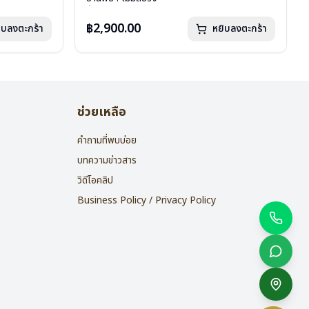
น้ำหนัก : 16 กรัม
อุปกรณ์ : กล่องแว่น , ผ้าเช็ดแว่น
฿2,900.00
ิบลงตะกร้า
หยิบลงตะกร้า
การรับประกัน : 2 ปี
ช่วยเหลือ
คำถามที่พบบ่อย
บทความข่าวสาร
วิดีโอคลิป
Business Policy / Privacy Policy