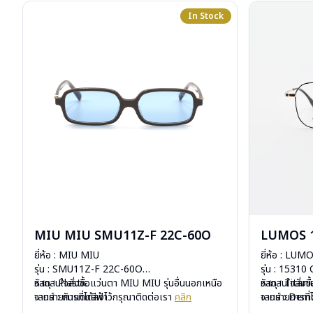
In Stock
MIU MIU SMU11Z-F 22C-60O
LUMOS 1
ยี่ห้อ : MIU MIU
ยี่ห้อ : LUM
รุ่น : SMU11Z-F 22C-60O
รุ่น : 15310
วัสดุ : Plastic
หากสนใจสั่งชื้อแว่นตา MIU MIU รุ่นอื่นนอกเหนือ
วัสดุ : Titan
หากสนใจสั่งช
เลนส์ : กันแดดสีฟ้า
จากรายการที่ได้ลงไว้กรุณาติดต่อเรา
คลิก
เลนส์ : De
จากรายการที่
บานพับ : ไม่มีสปริง
บานพับ : ไม่ม