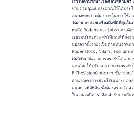
เราให้คำปรึกษาเรื่องเลนส์สายตา
ท
ช่วยควบคุมงบประมาณให้ได้ประโยชน
สนองทุกความต้องการในการใช้สา
วัดสายตาด้วยเครื่องมือที่ดีที่สุดใ
พบกับ Rodenstock Labs แห่งเดียวใ
เยอรมันโดยตรง ทำให้เลนส์ที่สั่งจ
นอกจากนี้เรายังเป็นตัวแทนจำหน่
Rodenstock , Nikon , Essilor แ
เคสเร่งด่วน
สามารถรอรับได้เลย เร
เลนส์ออโต้ปรับแสง สามารถรอรับ
ที่ TheVisionOptic เราเชี่ยวชา
คำนวณค่าการสวมใส่เฉพาะบุคคล ป
คนอย่างพิถีพิถัน ซึ่งต้องตรวจวัดด้ว
ในภาคเหนือ เราจึงกล้ารับประกัน