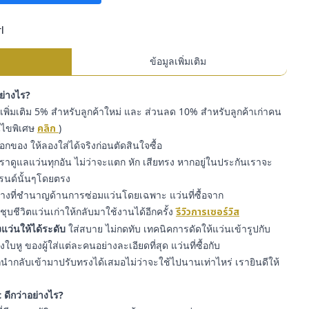
l
ข้อมูลเพิ่มเติม
อย่างไร?
พิ่มเติม 5% สำหรับลูกค้าใหม่ และ ส่วนลด 10% สำหรับลูกค้าเก่าคน
่อนไขพิเศษ
คลิก
)
๊อกของ ให้ลองใส่ได้จริงก่อนตัดสินใจซื้อ
ราดูแลแว่นทุกอัน ไม่ว่าจะแตก หัก เสียทรง หากอยู่ในประกันเราจะ
รนด์นั้นๆโดยตรง
่างที่ชำนาญด้านการซ่อมแว่นโดยเฉพาะ แว่นที่ซื้อจาก
ุบชีวิตแว่นเก่าให้กลับมาใช้งานได้อีกครั้ง
รีวิวการเซอร์วิส
แว่นให้ได้ระดับ
ใส่สบาย ไม่กดทับ เทคนิคการดัดให้แว่นเข้ารูปกับ
หู ของผู้ใส่แต่ละคนอย่างละเอียดที่สุด แว่นที่ซื้อกับ
ำกลับเข้ามาปรับทรงได้เสมอไม่ว่าจะใช้ไปนานเท่าไหร่ เรายินดีให้
 ดีกว่าอย่างไร?