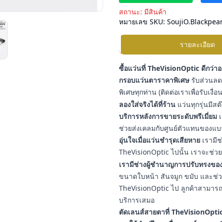
สถานะ:
มีสินค้า
หมายเลข SKU:
SoujiO.Blackpear
รายละเอียด
ซื้อแว่นที่ TheVisionOptic ดีกว่า
กรอบแว่นตาราคาพิเศษ
รับส่วนลดเ
พิเศษทุกท่าน (ติดต่อเราเพื่อรับเงื
ลองใส่จริงได้ที่ร้าน
แว่นทุกรุ่นมีสต
บริการหลังการขายระดับพรีเมี่ยม
เ
ช่วยส่งเคลมกับศูนย์ตัวแทนของแบ
อุ่นใจเมื่อแว่นชำรุดเสียหาย
เรามีช
TheVisionOptic ไปนั้น เราจะช่วยช
เรามีช่างผู้ชำนาญการปรับทรงของ
ขนาดใบหน้า สันจมูก ขมับ และช่วงใบ
TheVisionOptic ไป ลูกค้าสามารถน
บริการเสมอ
ตัดเลนส์สายตาที่ TheVisionOptic