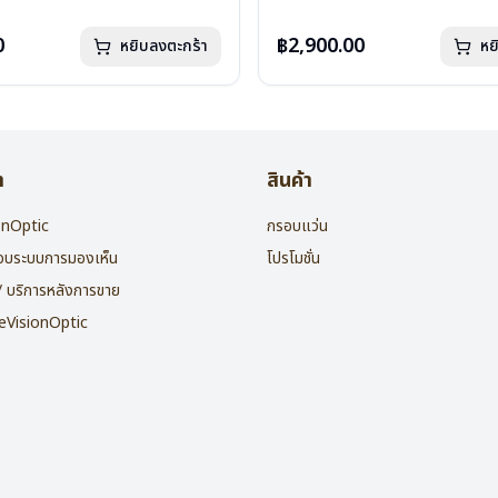
กรัม
น้ำหนัก : 16 กรัม
องแว่น , ผ้าเช็ดแว่น
อุปกรณ์ : กล่องแว่น , ผ้าเช็ดแว่น
0
฿2,900.00
หยิบลงตะกร้า
หย
: 2 ปี
การรับประกัน : 2 ปี
า
สินค้า
ionOptic
กรอบแว่น
สอบระบบการมองเห็น
โปรโมชั่น
 / บริการหลังการขาย
heVisionOptic