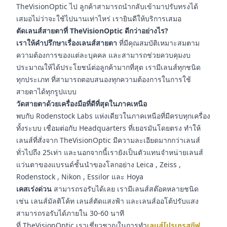
TheVisionOptic ไป ลูกค้าสามารถนำกลับเข้ามาปรับทรงได้
เสมอไม่ว่าจะใช้ไปนานเท่าไหร่ เรายินดีให้บริการเสมอ
ตัดเลนส์สายตาที่ TheVisionOptic ดีกว่าอย่างไร?
เราให้คำปรึกษาเรื่องเลนส์สายตา
ที่มีคุณสมบัติเหมาะสมตาม
ความต้องการของแต่ละบุคคล และสามารถช่วยควบคุมงบ
ประมาณให้ได้ประโยชน์ต่อลูกค้ามากที่สุด เรามีเลนส์ทุกชนิด
ทุกประเภท ที่สามารถตอบสนองทุกความต้องการในการใช้
สายตาได้ทุกรูปแบบ
วัดสายตาด้วยเครื่องมือที่ดีที่สุดในภาคเหนือ
พบกับ Rodenstock Labs แห่งเดียวในภาคเหนือที่มีครบทุกเครื่อง
ทั้งระบบ เชื่อมต่อกับ Headquarters ที่เยอรมันโดยตรง ทำให้
เลนส์ที่สั่งจาก TheVisionOptic มีความละเอียดมากกว่าเลนส์
ทั่วไปถึง 25เท่า และนอกจากนี้เรายังเป็นตัวแทนจำหน่ายเลนส์
แว่นตาของแบรนด์ชั้นนำของโลกอย่าง Leica , Zeiss ,
Rodenstock , Nikon , Essilor และ Hoya
เคสเร่งด่วน
สามารถรอรับได้เลย เรามีเลนส์สต๊อคหลายชนิด
เช่น เลนส์มัลติโค้ท เลนส์ตัดแสงฟ้า และเลนส์ออโต้ปรับแสง
สามารถรอรับได้ภายใน 30-60 นาที
ที่ TheVisionOptic เราเชี่ยวชาญในการทำ
เลนส์โปรเกรสซีฟ