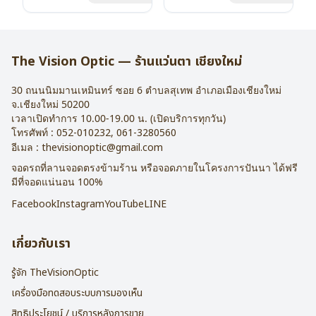
น้ำหนัก : 16 กรัม
น้ำหนัก : 16 กรัม
อุปกรณ์ : กล่องแว่น , ผ้าเช็ดแว่น
อุปกรณ์ : กล่องแว่น , ผ้าเช็ดแว่น
การรับประกัน : 2 ปี
การรับประกัน : 2 ปี
The Vision Optic — ร้านแว่นตา เชียงใหม่
30 ถนนนิมมานเหมินทร์ ซอย 6
ตำบลสุเทพ อำเภอเมืองเชียงใหม่
จ.
เชียงใหม่
50200
เวลาเปิดทำการ 10.00-19.00 น. (เปิดบริการทุกวัน)
โทรศัพท์ :
052-010232
,
061-3280560
อีเมล :
thevisionoptic@gmail.com
จอดรถที่ลานจอดตรงข้ามร้าน หรือจอดภายในโครงการปันนา ได้ฟรี
มีที่จอดแน่นอน 100%
Facebook
Instagram
YouTube
LINE
เกี่ยวกับเรา
รู้จัก TheVisionOptic
เครื่องมือทดสอบระบบการมองเห็น
สิทธิประโยชน์ / บริการหลังการขาย