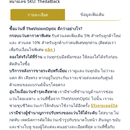
หมายเลข SKU:
ThedaBlack
ข้อมูลเพิ่มเติม
รายละเอียด
ซื้อแว่นที่ TheVisionOptic ดีกว่าอย่างไร?
กรอบแว่นตาราคาพิเศษ
รับส่วนลดเพิ่มเติม 5% สำหรับลูกค้าใหม่
และ ส่วนลด 10% สำหรับลูกค้าเก่าคนพิเศษทุกท่าน (ติดต่อเรา
เพื่อรับเงื่อนไขพิเศษ
คลิก
)
ลองใส่จริงได้ที่ร้าน
แว่นทุกรุ่นมีสต๊อกของ ให้ลองใส่ได้จริงก่อน
ตัดสินใจซื้อ
บริการหลังการขายระดับพรีเมี่ยม
เราดูแลแว่นทุกอัน ไม่ว่าจะ
แตก หัก เสียทรง หากอยู่ในประกันเราจะช่วยส่งเคลมกับศูนย์
ตัวแทนของแบรนด์นั้นๆโดยตรง
อุ่นใจเมื่อแว่นชำรุดเสียหาย
เรามีช่างที่ชำนาญด้านการซ่อม
แว่นโดยเฉพาะ แว่นที่ซื้อจาก TheVisionOptic ไปนั้น เราจะ
ช่วยชุบชีวิตแว่นเก่าให้กลับมาใช้งานได้อีกครั้ง
รีวิวการเซอร์วิส
เรามีช่างผู้ชำนาญการปรับทรงของแว่นให้ได้ระดับ
ใส่สบาย ไม่
กดทับ เทคนิคการดัดให้แว่นเข้ารูปกับขนาดใบหน้า สันจมูก ขมับ
และช่วงใบหู ของผู้ใส่แต่ละคนอย่างละเอียดที่สุด แว่นที่ซื้อกับ