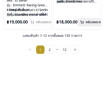
ยี่ห้อ : ic! berlin
เลนส์ : Demo lens
รุ่นอื่นนอกเหนือจากรายการที่ได้
รุ่น : Emmett Racing Green
บานพับ : ไม่มีสปริง
ลงไว้กรุณาติดต่อเรา
คลิก
/ Shiny Bronze
หากสนใจสั่งชื้อแว่นตา ic! berlin
น้ำหนัก : 12 กรัม
วัสดุ : Stainless metal sheet
รุ่นอื่นนอกเหนือจากรายการที่ได้
อุปกรณ์ : กล่องแว่น, ผ้าเช็ดแว่น
เลนส์ : Demo lens
ลงไว้กรุณาติดต่อเรา
คลิก
การรับประกัน : 1 ปี
฿19,000.00
฿18,000.00
หยิบลงตะกร้า
หยิบลงตะกร้า
บานพับ : ไม่มีสปริง
สินค้าหมดสต๊อกชั่วคราวหาก
น้ำหนัก : 18 กรัม
ต้องการสั่งกรุณาติดต่อเรา
คลิก
อุปกรณ์ : กล่องแว่น, ผ้าเช็ดแว่น
แสดงสินค้า
1
-
12
จากทั้งหมด
135
รายการ
การรับประกัน : 1 ปี
...
1
2
12