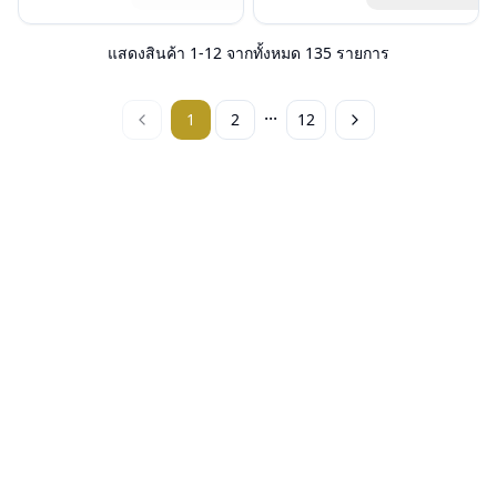
น้ำหนัก : 12 กรัม
เลนส์ : Demo lens
สินค้าหมดสต๊อกชั่วคราวหากต้องการ
อุปกรณ์ : กล่องแว่น, ผ้าเช็ดแว่น
บานพับ : ไม่มีสปริง
สั่งกรุณาติดต่อเรา
คลิก
การรับประกัน : 1 ปี
น้ำหนัก : 18 กรัม
แสดงสินค้า
1
-
12
จากทั้งหมด
135
รายการ
อุปกรณ์ : กล่องแว่น, ผ้าเช็ดแว่น
การรับประกัน : 1 ปี
...
1
2
12