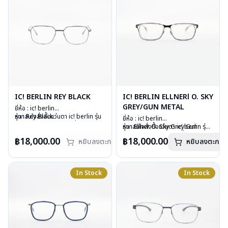
IC! BERLIN REY BLACK
IC! BERLIN ELLNERl O. SKY
GREY/GUN METAL
ยี่ห้อ : ic! berlin
รุ่น : Rey Black
หากสนใจสั่งชื้อแว่นตา ic! berlin รุ่น
ยี่ห้อ : ic! berlin
วัสดุ : Stainless Steel
อื่นนอกเหนือจากรายการที่ได้ลงไว้
รุ่น : Ellner O. Sky Grey Gun
หากสนใจสั่งชื้อแว่นตา ic! berlin รุ่น
เลนส์ : Demo Lens
กรุณาติดต่อเรา
คลิก
metal
อื่นนอกเหนือจากรายการที่ได้ลงไว้
฿18,000.00
฿18,000.00
อุปกรณ์ : กล่องแว่น, ผ้าเช็ดแว่น
สินค้าหมดสต๊อกชั่วคราวหากต้องการ
หยิบลงตะกร้า
หยิบลงตะกร้า
วัสดุ : stainless metal sheet +
กรุณาติดต่อเรา
คลิก
น้ำหนัก : 14 กรัม
สั่งกรุณาติดต่อเรา
คลิก
plastic
การรับประกัน : 1 ปี
เลนส์ : Demo lens
บานพับ : ไม่มีสปริง
In Stock
In Stock
น้ำหนัก : 15 กรัม
อุปกรณ์ : กล่องแว่น, ผ้าเช็ดแว่น
การรับประกัน : 1 ปี