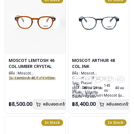
In Stock
In Stock
MOSCOT LEMTOSH 46
MOSCOT ARTHUR 48
COL.UMBER CRYSTAL
COL.INK
ยี่ห้อ : Moscot
ยี่ห้อ : Moscot
รุ่น : Lemtosh 46 Col.Umber
รีวิวแว่น Moscot Lemtosh โดย
รุ่น : Arthur 48
Col.ink
Crystal
TheVisionOptic
วัสดุ : Plastic
135
145
วัสดุ : Plastic
หากสนใจสั่งชื้อแว่นตา Moscot รุ่น
เลนส์ : Demo Lens
48 มม
21 มม
40 มม
มม
มม
เลนส์ : Demo Lens
อื่นนอกเหนือจากรายการที่ได้ลงไว้
บานพับ : ไม่มีสปริง
หากสนใจสั่งชื้อแว่นตา Moscot รุ่น
บานพับ : ไม่มีสปริง
กรุณาติดต่อเรา
คลิก
น้ำหนัก : 24 กรัม
อื่นนอกเหนือจากรายการที่ได้ลงไว้
น้ำหนัก : 33 กรัม
อุปกรณ์ : กล่องแว่น, กล่องกระดาษ,
฿8,500.00
฿8,400.00
หยิบลงตะกร้า
หยิบลงตะกร้า
กรุณาติดต่อเรา
คลิก
อุปกรณ์ : กล่องแว่น, กล่องกระดาษ,
ผ้าเช็ดแว่น
ผ้าเช็ดแว่น
การรับประกัน : 1 ปี
การรับประกัน : 1 ปี
In Stock
In Stock