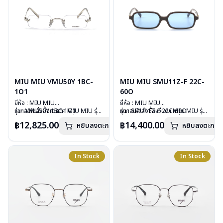
MIU MIU VMU50Y 1BC-
MIU MIU SMU11Z-F 22C-
1O1
60O
ยี่ห้อ : MIU MIU
ยี่ห้อ : MIU MIU
รุ่น : VMU50Y 1BC-1O1
หากสนใจสั่งชื้อแว่นตา MIU MIU รุ่น
รุ่น : SMU11Z-F 22C-60O
หากสนใจสั่งชื้อแว่นตา MIU MIU รุ่น
วัสดุ : Stainless
อื่นนอกเหนือจากรายการที่ได้ลงไว้
วัสดุ : Plastic
อื่นนอกเหนือจากรายการที่ได้ลงไว้
฿12,825.00
฿14,400.00
หยิบลงตะกร้า
หยิบลงตะกร้า
เลนส์ : Demo Lens
กรุณาติดต่อเรา
คลิก
เลนส์ : กันแดดสีฟ้า
กรุณาติดต่อเรา
คลิก
บานพับ : ไม่มีสปริง
บานพับ : ไม่มีสปริง
น้ำหนัก : 22 กรัม
น้ำหนัก : 24 กรัม
อุปกรณ์ : กล่องแว่น , ผ้าเช็ดแว่น
อุปกรณ์ : กล่องแว่น , ผ้าเช็ดแว่น
In Stock
In Stock
การรับประกัน : 1 ปี
การรับประกัน : 1 ปี