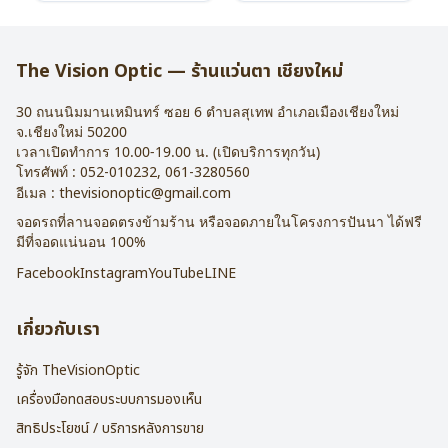
น้ำหนัก : 29 กรัม
น้ำหนัก : 26 กรัม
อุปกรณ์ : กล่องแว่น , ผ้าเช็ดแว่น
อุปกรณ์ : กล่องแว่น , ผ้าเช็ดแว่น
การรับประกัน : 2 ปี
การรับประกัน : 2 ปี
The Vision Optic — ร้านแว่นตา เชียงใหม่
30 ถนนนิมมานเหมินทร์ ซอย 6
ตำบลสุเทพ อำเภอเมืองเชียงใหม่
จ.
เชียงใหม่
50200
เวลาเปิดทำการ 10.00-19.00 น. (เปิดบริการทุกวัน)
โทรศัพท์ :
052-010232
,
061-3280560
อีเมล :
thevisionoptic@gmail.com
จอดรถที่ลานจอดตรงข้ามร้าน หรือจอดภายในโครงการปันนา ได้ฟรี
มีที่จอดแน่นอน 100%
Facebook
Instagram
YouTube
LINE
เกี่ยวกับเรา
รู้จัก TheVisionOptic
เครื่องมือทดสอบระบบการมองเห็น
สิทธิประโยชน์ / บริการหลังการขาย