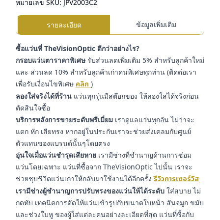
หมายเลข SKU:
JPV2003C2
ข้อมูลเพิ่มเติม
รายละเอียด
ซื้อแว่นที่ TheVisionOptic ดีกว่าอย่างไร?
กรอบแว่นตาราคาพิเศษ
รับส่วนลดเพิ่มเติม 5% สำหรับลูกค้าใหม่
และ ส่วนลด 10% สำหรับลูกค้าเก่าคนพิเศษทุกท่าน (ติดต่อเรา
เพื่อรับเงื่อนไขพิเศษ
คลิก
)
ลองใส่จริงได้ที่ร้าน
แว่นทุกรุ่นมีสต๊อกของ ให้ลองใส่ได้จริงก่อน
ตัดสินใจซื้อ
บริการหลังการขายระดับพรีเมี่ยม
เราดูแลแว่นทุกอัน ไม่ว่าจะ
แตก หัก เสียทรง หากอยู่ในประกันเราจะช่วยส่งเคลมกับศูนย์
ตัวแทนของแบรนด์นั้นๆโดยตรง
อุ่นใจเมื่อแว่นชำรุดเสียหาย
เรามีช่างที่ชำนาญด้านการซ่อม
แว่นโดยเฉพาะ แว่นที่ซื้อจาก TheVisionOptic ไปนั้น เราจะ
ช่วยชุบชีวิตแว่นเก่าให้กลับมาใช้งานได้อีกครั้ง
รีวิวการเซอร์วิส
เรามีช่างผู้ชำนาญการปรับทรงของแว่นให้ได้ระดับ
ใส่สบาย ไม่
กดทับ เทคนิคการดัดให้แว่นเข้ารูปกับขนาดใบหน้า สันจมูก ขมับ
และช่วงใบหู ของผู้ใส่แต่ละคนอย่างละเอียดที่สุด แว่นที่ซื้อกับ