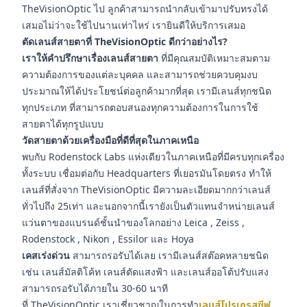
TheVisionOptic ไป ลูกค้าสามารถนำกลับเข้ามาปรับทรงได้
เสมอไม่ว่าจะใช้ไปนานเท่าไหร่ เรายินดีให้บริการเสมอ
ตัดเลนส์สายตาที่ TheVisionOptic ดีกว่าอย่างไร?
เราให้คำปรึกษาเรื่องเลนส์สายตา
ที่มีคุณสมบัติเหมาะสมตาม
ความต้องการของแต่ละบุคคล และสามารถช่วยควบคุมงบ
ประมาณให้ได้ประโยชน์ต่อลูกค้ามากที่สุด เรามีเลนส์ทุกชนิด
ทุกประเภท ที่สามารถตอบสนองทุกความต้องการในการใช้
สายตาได้ทุกรูปแบบ
วัดสายตาด้วยเครื่องมือที่ดีที่สุดในภาคเหนือ
พบกับ Rodenstock Labs แห่งเดียวในภาคเหนือที่มีครบทุกเครื่อง
ทั้งระบบ เชื่อมต่อกับ Headquarters ที่เยอรมันโดยตรง ทำให้
เลนส์ที่สั่งจาก TheVisionOptic มีความละเอียดมากกว่าเลนส์
ทั่วไปถึง 25เท่า และนอกจากนี้เรายังเป็นตัวแทนจำหน่ายเลนส์
แว่นตาของแบรนด์ชั้นนำของโลกอย่าง Leica , Zeiss ,
Rodenstock , Nikon , Essilor และ Hoya
เคสเร่งด่วน
สามารถรอรับได้เลย เรามีเลนส์สต๊อคหลายชนิด
เช่น เลนส์มัลติโค้ท เลนส์ตัดแสงฟ้า และเลนส์ออโต้ปรับแสง
สามารถรอรับได้ภายใน 30-60 นาที
ที่ TheVisionOptic เราเชี่ยวชาญในการทำ
เลนส์โปรเกรสซีฟ