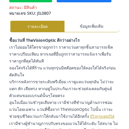
สถานะ:
มีสินค้า
หมายเลข SKU:
JIL0807
ข้อมูลเพิ่มเติม
รายละเอียด
ชื้อแว่นที่ TheVisionOptic ดีกว่าอย่างไร
เราไม่ยอมให้ใครขายถูกกว่า ราคาแว่นตาทุกชิ้นสามารถเช็ค
ราคาเปรียบเทียบ หากเจอที่อื่นถูกกว่าสามารถแจ้งเราเพื่อรับ
ราคาถูกที่สุดได้ทันที
ลองใส่จริงได้ที่ร้าน แว่นทุกรุ่นมีสต๊อคของให้ลองใส่ได้จริงก่อน
ตัดสินใจ
บริการหลังการขายระดับพรีเมี่ยม เราดูแลแว่นทุกอัน ไม่ว่าจะ
แตก หัก เสียทรง หากอยู่ในประกันเราจะช่วยส่งเคลมกับศูนย์
ตัวแทนของแบรนด์นั้นๆโดยตรง
อุ่นใจเมื่อแว่นชำรุดเสียหาย เรามีช่างที่ชำนาญด้านการซ่อม
แว่นโดยเฉพาะ แว่นที่ซื้อจาก TheVisionOptic ไปนั้น เราจะ
ช่วยชุบชีวิตแว่นเก่าให้กลับมาใช้งานได้อีกครั้ง
รีวิวการเซอร์วิส
เรามีช่างผู้ชำนาญการปรับทรงของแว่นให้ได้ระดับ ใส่สบาย ไม่