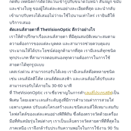
กดทับ เทคนิคการดัดให้แว่นเข้ารูปกับขนาดใบหน้า สันจมูก ขมับ
และช่วงใบหู ของผู้ใส่แต่ละคนอย่างละเอียดที่สุด และนำกลับ
เข้ามาปรับทรงได้เสมอไม่ว่าจะใช้ไปนานเท่าไหร่ เรายินดีให้
บริการเสมอ
ตัดเลนส์สายตาที่ TheVisionOptic ดีกว่าอย่างไร
เราให้คำปรึกษาเรื่องเลนส์สายตา ที่มีคุณสมบัติเหมาะสมตาม
ความต้องการของแต่ละบุคคล และสามารถช่วยควบคุมงบ
ประมาณให้ได้ประโยชน์ต่อลูกค้ามากที่สุด เรามีเลนส์ทุกชนิด
ทุกประเภท ที่สามารถตอบสนองทุกความต้องการในการใช้
สายตาได้ทุกรูปแบบ
เคสเร่งด่วน สามารถรอรับได้เลย เรามีเลนส์สต๊อคหลายชนิด
เช่น เลนส์มัลติโค้ท เลนส์ตัดแสงฟ้า และเลนส์ออโต้ปรับแสง
สามารถรอรับได้ภายใน 30-60 นาที
ที่ TheVisionOptic เราเชี่ยวชาญในการทำ
เลนส์โปรเกรสซีฟ
เป็น
พิเศษ โดยเฉพาะเลนส์ระดับสูงที่มีการคำนวณค่าการสวมใส่
เฉพาะบุคคล ปรับแต่งโครงสร้างและชนิดเลนส์ให้เหมาะสมกับ
ไลฟสไตล์ของแต่ละคนอย่างพิถีพิถัน ซึ่งต้องตรวจวัดด้วยเครื่อง
มือที่ทันสมัยรุ่นใหม่ต่างๆ เราเป็นแล็บตรวจวัดสายตาที่ดีที่สุดใน
ภาคเหนือ เราจึงกล้ารับประกันความพอใจในการใช้งาน 90 วัน