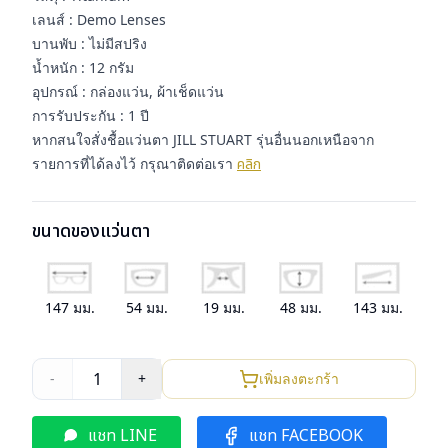
เลนส์ : Demo Lenses
บานพับ : ไม่มีสปริง
น้ำหนัก : 12 กรัม
อุปกรณ์ : กล่องแว่น, ผ้าเช็ดแว่น
การรับประกัน : 1 ปี
หากสนใจสั่งชื้อแว่นตา JILL STUART รุ่นอื่นนอกเหนือจาก
รายการที่ได้ลงไว้ กรุณาติดต่อเรา
คลิก
ขนาดของแว่นตา
147
มม.
54
มม.
19
มม.
48
มม.
143
มม.
1
-
+
เพิ่มลงตะกร้า
แชท LINE
แชท FACEBOOK