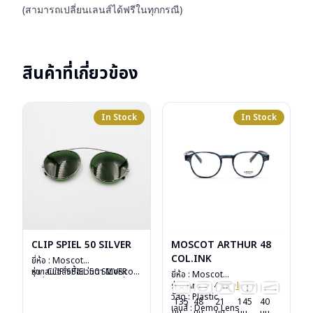
(สามารถเปลี่ยนเลนส์ได้ฟรีในทุกกรณี)
สินค้าที่เกี่ยวข้อง
In Stock
In Stock
CLIP SPIEL 50 SILVER
MOSCOT ARTHUR 48
COL.INK
ยี่ห้อ : Moscot
รุ่น : CLIP SPIEL 50 SILVER
หากสนใจสั่งชื้อแว่นตา Moscot
ยี่ห้อ : Moscot
วัสดุ : Metal
รุ่นอื่นนอกเหนือจากรายการที่ได้
รุ่น : Arthur 48
Col.ink
เลนส์ : กันแดดสีเขียว G-15
ลงไว้กรุณาติดต่อเรา
คลิก
วัสดุ : Plastic
135
48
21
145
40
Lenses
เลนส์ : Demo Lens