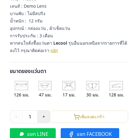
เลนส์ : Demo Lens
บานพับ : ไม่มีสปริง
น้ำหนัก : 12 กรัม
อุปกรณ์ : กล่องแว่น , ผ้าเช็ดแว่น
การรับประกัน : 3 เดือน
หากสนใจสั่งชื้อแว่นตา
Lecool
รุ่นอื่นนอกเหนือจากรายการที่ได้
ลงไว้ กรุณาติดต่อเรา
คลิก
ขนาดของแว่นตา
126
มม.
47
มม.
17
มม.
30
มม.
128
มม.
1
-
+
เพิ่มลงตะกร้า
แชท LINE
แชท FACEBOOK