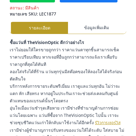
สถานะ:
มีสินค้า
หมายเลข SKU:
LEC1877
ข้อมูลเพิ่มเติม
รายละเอียด
ชื้อแว่นที่ TheVisionOptic ดีกว่าอย่างไร
เราไม่ยอมให้ใครขายถูกกว่า ราคาแว่นตาทุกชิ้นสามารถเช็ค
ราคาเปรียบเทียบ หากเจอที่อื่นถูกกว่าสามารถแจ้งเราเพื่อรับ
ราคาถูกที่สุดได้ทันที
ลองใส่จริงได้ที่ร้าน แว่นทุกรุ่นมีสต๊อคของให้ลองใส่ได้จริงก่อน
ตัดสินใจ
บริการหลังการขายระดับพรีเมี่ยม เราดูแลแว่นทุกอัน ไม่ว่าจะ
แตก หัก เสียทรง หากอยู่ในประกันเราจะช่วยส่งเคลมกับศูนย์
ตัวแทนของแบรนด์นั้นๆโดยตรง
อุ่นใจเมื่อแว่นชำรุดเสียหาย เรามีช่างที่ชำนาญด้านการซ่อม
แว่นโดยเฉพาะ แว่นที่ซื้อจาก TheVisionOptic ไปนั้น เราจะ
ช่วยชุบชีวิตแว่นเก่าให้กลับมาใช้งานได้อีกครั้ง
รีวิวการเซอร์วิส
เรามีช่างผู้ชำนาญการปรับทรงของแว่นให้ได้ระดับ ใส่สบาย ไม่