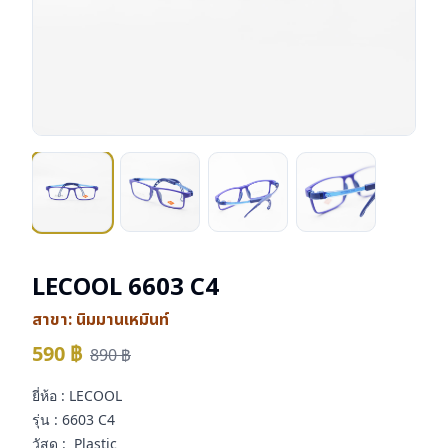
LECOOL 6603 C4
สาขา:
นิมมานเหมินท์
590
฿
890
฿
ยี่ห้อ : LECOOL
รุ่น : 6603 C4
วัสดุ : Plastic