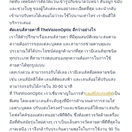
กดทับ เทคนิคการดัดให้แว่นเข้ารูปกับขนาดใบหน้า สันจมูก ขมับ
และช่วงใบหู ของผู้ใส่แต่ละคนอย่างละเอียดที่สุด และนำกลับ
เข้ามาปรับทรงได้เสมอไม่ว่าจะใช้ไปนานเท่าไหร่ เรายินดีให้
บริการเสมอ
ตัดเลนส์สายตาที่ TheVisionOptic ดีกว่าอย่างไร
เราให้คำปรึกษาเรื่องเลนส์สายตา ที่มีคุณสมบัติเหมาะสมตาม
ความต้องการของแต่ละบุคคล และสามารถช่วยควบคุมงบ
ประมาณให้ได้ประโยชน์ต่อลูกค้ามากที่สุด เรามีเลนส์ทุกชนิด
ทุกประเภท ที่สามารถตอบสนองทุกความต้องการในการใช้
สายตาได้ทุกรูปแบบ
เคสเร่งด่วน สามารถรอรับได้เลย เรามีเลนส์สต๊อคหลายชนิด
เช่น เลนส์มัลติโค้ท เลนส์ตัดแสงฟ้า และเลนส์ออโต้ปรับแสง
สามารถรอรับได้ภายใน 30-60 นาที
ที่ TheVisionOptic เราเชี่ยวชาญในการทำ
เลนส์โปรเกรสซีฟ
เป็น
พิเศษ โดยเฉพาะเลนส์ระดับสูงที่มีการคำนวณค่าการสวมใส่
เฉพาะบุคคล ปรับแต่งโครงสร้างและชนิดเลนส์ให้เหมาะสมกับ
ไลฟสไตล์ของแต่ละคนอย่างพิถีพิถัน ซึ่งต้องตรวจวัดด้วยเครื่อง
มือที่ทันสมัยรุ่นใหม่ต่างๆ เราเป็นแล็บตรวจวัดสายตาที่ดีที่สุดใน
ภาคเหนือ เราจึงกล้ารับประกันความพอใจในการใช้งาน 90 วัน