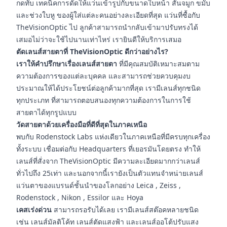
กดทับ เทคนิคการดัดให้แว่นเข้ารูปกับขนาดใบหน้า สันจมูก ขมับ
และช่วงใบหู ของผู้ใส่แต่ละคนอย่างละเอียดที่สุด แว่นที่ซื้อกับ
TheVisionOptic ไป ลูกค้าสามารถนำกลับเข้ามาปรับทรงได้
เสมอไม่ว่าจะใช้ไปนานเท่าไหร่ เรายินดีให้บริการเสมอ
ตัดเลนส์สายตาที่ TheVisionOptic ดีกว่าอย่างไร?
เราให้คำปรึกษาเรื่องเลนส์สายตา
ที่มีคุณสมบัติเหมาะสมตาม
ความต้องการของแต่ละบุคคล และสามารถช่วยควบคุมงบ
ประมาณให้ได้ประโยชน์ต่อลูกค้ามากที่สุด เรามีเลนส์ทุกชนิด
ทุกประเภท ที่สามารถตอบสนองทุกความต้องการในการใช้
สายตาได้ทุกรูปแบบ
วัดสายตาด้วยเครื่องมือที่ดีที่สุดในภาคเหนือ
พบกับ Rodenstock Labs แห่งเดียวในภาคเหนือที่มีครบทุกเครื่อง
ทั้งระบบ เชื่อมต่อกับ Headquarters ที่เยอรมันโดยตรง ทำให้
เลนส์ที่สั่งจาก TheVisionOptic มีความละเอียดมากกว่าเลนส์
ทั่วไปถึง 25เท่า และนอกจากนี้เรายังเป็นตัวแทนจำหน่ายเลนส์
แว่นตาของแบรนด์ชั้นนำของโลกอย่าง Leica , Zeiss ,
Rodenstock , Nikon , Essilor และ Hoya
เคสเร่งด่วน
สามารถรอรับได้เลย เรามีเลนส์สต๊อคหลายชนิด
เช่น เลนส์มัลติโค้ท เลนส์ตัดแสงฟ้า และเลนส์ออโต้ปรับแสง