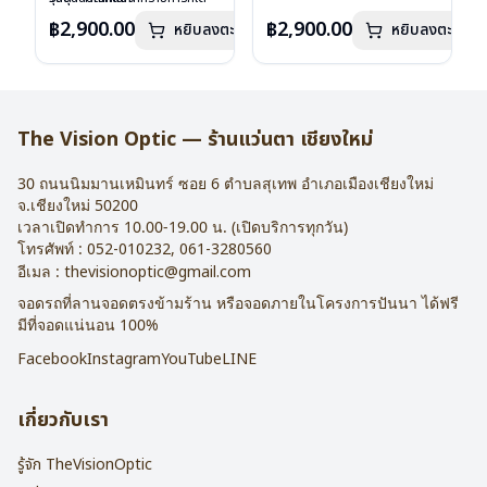
เลนส์ : Demo Lens
ลงไว้กรุณาติดต่อเรา
คลิก
เลนส์ : Demo Lens
ลงไว้กรุณาติดต่อเรา
คลิก
฿2,900.00
฿2,900.00
หยิบลงตะกร้า
หยิบลงตะกร้า
บานพับ : ไม่มีสปริง
บานพับ : ไม่มีสปริง
น้ำหนัก : 16 กรัม
น้ำหนัก : 16 กรัม
อุปกรณ์ : กล่องแว่น , ผ้าเช็ดแว่น
อุปกรณ์ : กล่องแว่น , ผ้าเช็ดแว่น
การรับประกัน : 2 ปี
การรับประกัน : 2 ปี
The Vision Optic — ร้านแว่นตา เชียงใหม่
30 ถนนนิมมานเหมินทร์ ซอย 6
ตำบลสุเทพ อำเภอเมืองเชียงใหม่
จ.
เชียงใหม่
50200
เวลาเปิดทำการ 10.00-19.00 น. (เปิดบริการทุกวัน)
โทรศัพท์ :
052-010232
,
061-3280560
อีเมล :
thevisionoptic@gmail.com
จอดรถที่ลานจอดตรงข้ามร้าน หรือจอดภายในโครงการปันนา ได้ฟรี
มีที่จอดแน่นอน 100%
Facebook
Instagram
YouTube
LINE
เกี่ยวกับเรา
รู้จัก TheVisionOptic