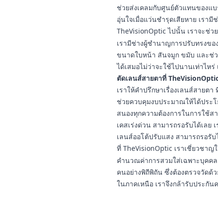
ช่วยส่งเคลมกับศูนย์ตัวแทนของแบ
อุ่นใจเมื่อแว่นชำรุดเสียหาย เราม
TheVisionOptic ไปนั้น เราจะช่วยช
เรามีช่างผู้ชำนาญการปรับทรงของแ
ขนาดใบหน้า สันจมูก ขมับ และช่วง
ได้เสมอไม่ว่าจะใช้ไปนานเท่าไหร่ 
ตัดเลนส์สายตาที่ TheVisionOptic
เราให้คำปรึกษาเรื่องเลนส์สายต
ช่วยควบคุมงบประมาณให้ได้ประโยชน
สนองทุกความต้องการในการใช้สา
เคสเร่งด่วน สามารถรอรับได้เลย เ
เลนส์ออโต้ปรับแสง สามารถรอรับ
ที่ TheVisionOptic เราเชี่ยวชา
คำนวณค่าการสวมใส่เฉพาะบุคคล 
คนอย่างพิถีพิถัน ซึ่งต้องตรวจวัดด้ว
ในภาคเหนือ เราจึงกล้ารับประกัน