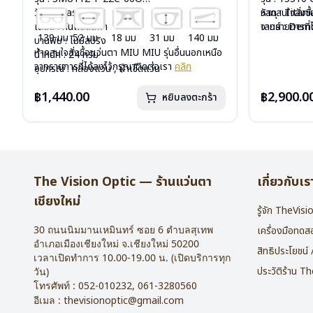
วัสดุ : Plastic
วัสดุ : Titan
หากสนใจสั่งช
เลนส์ : กันแดดสีฟ้า
เลนส์ : De
จากรายการที่
139 มม
52 มม
18 มม
31 มม
140 มม
บานพับ : ไม่มีสปริง
บานพับ : ไม่ม
หากสนใจสั่งชื้อแว่นตา MIU MIU รุ่นอื่นนอกเหนือ
น้ำหนัก : 24 กรัม
น้ำหนัก : 16 
จากรายการที่ได้ลงไว้กรุณาติดต่อเรา
คลิก
อุปกรณ์ : กล่องแว่น , ผ้าเช็ดแว่น
อุปกรณ์ : กล่
การรับประกัน : 1 ปี
การรับประกัน 
฿1,440.00
฿2,900.0
หยิบลงตะกร้า
The Vision Optic — ร้านแว่นตา
เกี่ยวกับเร
เชียงใหม่
รู้จัก TheVis
30 ถนนนิมมานเหมินทร์ ซอย 6
ตำบลสุเทพ
เครื่องมือทด
อำเภอเมืองเชียงใหม่
จ.
เชียงใหม่
50200
สิทธิประโยชน์
เวลาเปิดทำการ 10.00-19.00 น. (เปิดบริการทุก
ประวัติร้าน T
วัน)
โทรศัพท์ :
052-010232
,
061-3280560
อีเมล :
thevisionoptic@gmail.com