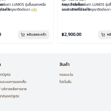
ium
ื้อแว่นตา LUMOS รุ่นอื่นนอกเหนือ
วัสดุ : Titanium
หากสนใจสั่งชื้อแว่นตา LUMOS รุ่นอ
mo Lens
ได้ลงไว้กรุณาติดต่อเรา
คลิก
เลนส์ : Demo Lens
จากรายการที่ได้ลงไว้กรุณาติดต่อเร
ีสปริง
บานพับ : ไม่มีสปริง
กรัม
น้ำหนัก : 16 กรัม
องแว่น , ผ้าเช็ดแว่น
อุปกรณ์ : กล่องแว่น , ผ้าเช็ดแว่น
: 2 ปี
การรับประกัน : 2 ปี
0
฿2,900.00
หยิบลงตะกร้า
หย
า
สินค้า
ionOptic
กรอบแว่น
สอบระบบการมองเห็น
โปรโมชั่น
 / บริการหลังการขาย
heVisionOptic