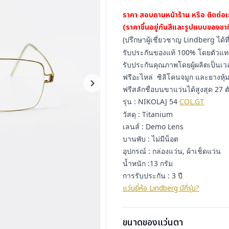
ราคา สอบถามหน้าร้าน หรือ ติดต่อ
(ราคาขึ้นอยู่กับสีและรูปแบบของขาที
(ปรึกษาผู้เชี่ยวชาญ Lindberg ได้ท
รับประกันของแท้ 100% โดยตัวแท
รับประกันคุณภาพโดยผู้ผลิตเป็นเวล
ฟรีอะไหล่ ซิลิโคนจมูก และยางหุ
ฟรีสลักชื่อบนขาแว่นได้สูงสุด 27 ต
รุ่น : NIKOLAJ 54
COL.GT
วัสดุ : Titanium
เลนส์ : Demo Lens
บานพับ : ไม่มีน็อต
อุปกรณ์ : กล่องแว่น, ผ้าเช็ดแว่น
น้ำหนัก :13 กรัม
การรับประกัน : 3 ปี
แว่นยี่ห้อ Lindberg มีกี่รุ่น?
ขนาดของแว่นตา