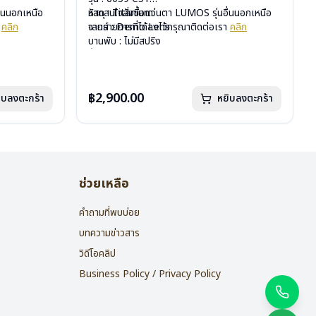
ื่นนอกเหนือ
วัสดุ : Titanium
หากสนใจสั่งชื้อแว่นตา LUMOS รุ่นอื่นนอกเหนือ
า
คลิก
เลนส์ : Demo Lens
จากรายการที่ได้ลงไว้กรุณาติดต่อเรา
คลิก
บานพับ : ไม่มีสปริง
น้ำหนัก : 16 กรัม
อุปกรณ์ : กล่องแว่น , ผ้าเช็ดแว่น
การรับประกัน : 2 ปี
฿2,900.00
ิบลงตะกร้า
หยิบลงตะกร้า
ช่วยเหลือ
คำถามที่พบบ่อย
บทความข่าวสาร
วิดีโอคลิป
Business Policy / Privacy Policy