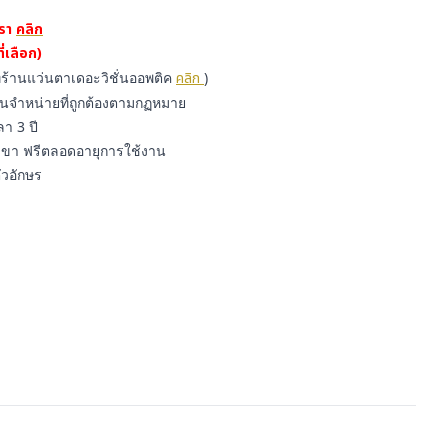
เรา
คลิก
่เลือก)
ี่ร้านแว่นตาเดอะวิชั่นออพติค
คลิก
)
นจำหน่ายที่ถูกต้องตามกฏหมาย
า 3 ปี
้มขา ฟรีตลอดอายุการใช้งาน
ัวอักษร