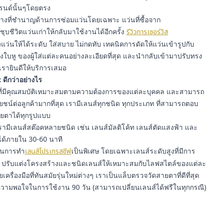
รนด์นั้นๆโดยตรง
ีช่างที่ชำนาญด้านการซ่อมแว่นโดยเฉพาะ แว่นที่ซื้อจาก
ุบชีวิตแว่นเก่าให้กลับมาใช้งานได้อีกครั้ง
รีวิวการเซอร์วิส
ว่นให้ได้ระดับ ใส่สบาย ไม่กดทับ เทคนิคการดัดให้แว่นเข้ารูปกับ
ใบหู ของผู้ใส่แต่ละคนอย่างละเอียดที่สุด และนำกลับเข้ามาปรับทรง
เรายินดีให้บริการเสมอ
 ดีกว่าอย่างไร
า ที่มีคุณสมบัติเหมาะสมตามความต้องการของแต่ละบุคคล และสามารถ
์ต่อลูกค้ามากที่สุด เรามีเลนส์ทุกชนิด ทุกประเภท ที่สามารถตอบ
ยตาได้ทุกรูปแบบ
รามีเลนส์สต๊อคหลายชนิด เช่น เลนส์มัลติโค้ท เลนส์ตัดแสงฟ้า และ
ได้ภายใน 30-60 นาที
ญในการทำ
เลนส์โปรเกรสซีฟ
เป็นพิเศษ โดยเฉพาะเลนส์ระดับสูงที่มีการ
ปรับแต่งโครงสร้างและชนิดเลนส์ให้เหมาะสมกับไลฟสไตล์ของแต่ละ
ยเครื่องมือที่ทันสมัยรุ่นใหม่ต่างๆ เราเป็นแล็บตรวจวัดสายตาที่ดีที่สุด
ความพอใจในการใช้งาน 90 วัน (สามารถเปลี่ยนเลนส์ได้ฟรีในทุกกรณี)