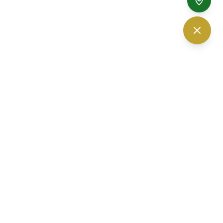
The Vision Optic — ร้านแว่นตา เชียงใหม่
30 ถนนนิมมานเหมินทร์ ซอย 6
ตำบลสุเทพ อำเภอเมืองเชียงใหม่
จ.
เชียงใหม่
50200
เวลาเปิดทำการ 10.00-19.00 น. (เปิดบริการทุกวัน)
โทรศัพท์ :
052-010232
,
061-3280560
อีเมล :
thevisionoptic@gmail.com
จอดรถที่ลานจอดตรงข้ามร้าน หรือจอดภายในโครงการปันนา ได้ฟรี
มีที่จอดแน่นอน 100%
Facebook
Instagram
YouTube
LINE