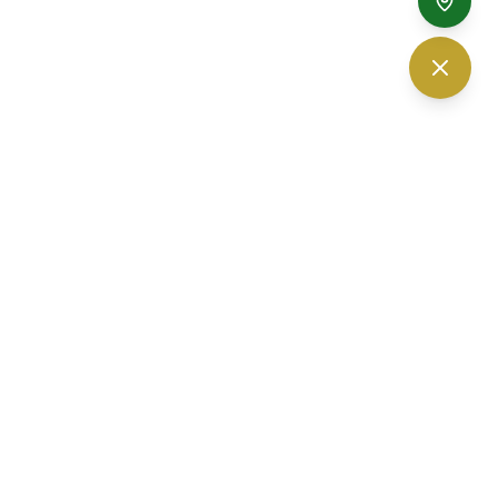
The Vision Optic — ร้านแว่นตา เชียงใหม่
30 ถนนนิมมานเหมินทร์ ซอย 6
ตำบลสุเทพ อำเภอเมืองเชียงใหม่
จ.
เชียงใหม่
50200
เวลาเปิดทำการ 10.00-19.00 น. (เปิดบริการทุกวัน)
โทรศัพท์ :
052-010232
,
061-3280560
อีเมล :
thevisionoptic@gmail.com
จอดรถที่ลานจอดตรงข้ามร้าน หรือจอดภายในโครงการปันนา ได้ฟรี
มีที่จอดแน่นอน 100%
Facebook
Instagram
YouTube
LINE