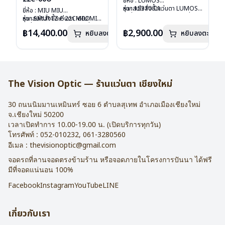
ยี่ห้อ : LUMOS
รุ่น : 15310 C1
หากสนใจสั่งชื้อแว่นตา LUMOS
ยี่ห้อ : MIU MIU
วัสดุ : Titanium
รุ่นอื่นนอกเหนือจากรายการที่ได้
รุ่น : SMU11Z-F 22C-60O
หากสนใจสั่งชื้อแว่นตา MIU MIU
เลนส์ : Demo Lens
ลงไว้กรุณาติดต่อเรา
คลิก
วัสดุ : Plastic
รุ่นอื่นนอกเหนือจากรายการที่ได้
฿14,400.00
฿2,900.00
หยิบลงตะกร้า
บานพับ : ไม่มีสปริง
หยิบลงตะกร้า
เลนส์ : กันแดดสีฟ้า
ลงไว้กรุณาติดต่อเรา
คลิก
น้ำหนัก : 16 กรัม
บานพับ : ไม่มีสปริง
อุปกรณ์ : กล่องแว่น , ผ้าเช็ดแว่น
น้ำหนัก : 24 กรัม
การรับประกัน : 2 ปี
อุปกรณ์ : กล่องแว่น , ผ้าเช็ดแว่น
การรับประกัน : 1 ปี
The Vision Optic — ร้านแว่นตา เชียงใหม่
30 ถนนนิมมานเหมินทร์ ซอย 6
ตำบลสุเทพ อำเภอเมืองเชียงใหม่
จ.
เชียงใหม่
50200
เวลาเปิดทำการ 10.00-19.00 น. (เปิดบริการทุกวัน)
โทรศัพท์ :
052-010232
,
061-3280560
อีเมล :
thevisionoptic@gmail.com
จอดรถที่ลานจอดตรงข้ามร้าน หรือจอดภายในโครงการปันนา ได้ฟรี
มีที่จอดแน่นอน 100%
Facebook
Instagram
YouTube
LINE
เกี่ยวกับเรา