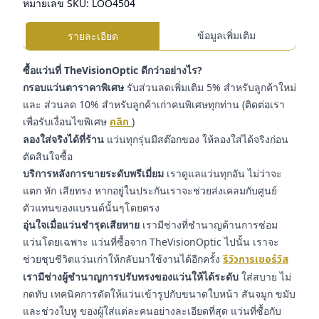
หมายเลข SKU:
LOO4504
ข้อมูลเพิ่มเติม
รายละเอียด
ซื้อแว่นที่ TheVisionOptic ดีกว่าอย่างไร?
กรอบแว่นตาราคาพิเศษ
รับส่วนลดเพิ่มเติม 5% สำหรับลูกค้าใหม่
และ ส่วนลด 10% สำหรับลูกค้าเก่าคนพิเศษทุกท่าน (ติดต่อเรา
เพื่อรับเงื่อนไขพิเศษ
คลิก
)
ลองใส่จริงได้ที่ร้าน
แว่นทุกรุ่นมีสต๊อกของ ให้ลองใส่ได้จริงก่อน
ตัดสินใจซื้อ
บริการหลังการขายระดับพรีเมี่ยม
เราดูแลแว่นทุกอัน ไม่ว่าจะ
แตก หัก เสียทรง หากอยู่ในประกันเราจะช่วยส่งเคลมกับศูนย์
ตัวแทนของแบรนด์นั้นๆโดยตรง
อุ่นใจเมื่อแว่นชำรุดเสียหาย
เรามีช่างที่ชำนาญด้านการซ่อม
แว่นโดยเฉพาะ แว่นที่ซื้อจาก TheVisionOptic ไปนั้น เราจะ
ช่วยชุบชีวิตแว่นเก่าให้กลับมาใช้งานได้อีกครั้ง
รีวิวการเซอร์วิส
เรามีช่างผู้ชำนาญการปรับทรงของแว่นให้ได้ระดับ
ใส่สบาย ไม่
กดทับ เทคนิคการดัดให้แว่นเข้ารูปกับขนาดใบหน้า สันจมูก ขมับ
และช่วงใบหู ของผู้ใส่แต่ละคนอย่างละเอียดที่สุด แว่นที่ซื้อกับ