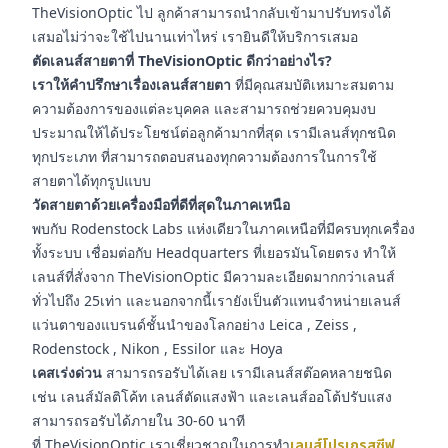
TheVisionOptic ไป ลูกค้าสามารถนำกลับเข้ามาปรับทรงได้
เสมอไม่ว่าจะใช้ไปนานเท่าไหร่ เรายินดีให้บริการเสมอ
ตัดเลนส์สายตาที่ TheVisionOptic ดีกว่าอย่างไร?
เราให้คำปรึกษาเรื่องเลนส์สายตา
ที่มีคุณสมบัติเหมาะสมตาม
ความต้องการของแต่ละบุคคล และสามารถช่วยควบคุมงบ
ประมาณให้ได้ประโยชน์ต่อลูกค้ามากที่สุด เรามีเลนส์ทุกชนิด
ทุกประเภท ที่สามารถตอบสนองทุกความต้องการในการใช้
สายตาได้ทุกรูปแบบ
วัดสายตาด้วยเครื่องมือที่ดีที่สุดในภาคเหนือ
พบกับ Rodenstock Labs แห่งเดียวในภาคเหนือที่มีครบทุกเครื่อง
ทั้งระบบ เชื่อมต่อกับ Headquarters ที่เยอรมันโดยตรง ทำให้
เลนส์ที่สั่งจาก TheVisionOptic มีความละเอียดมากกว่าเลนส์
ทั่วไปถึง 25เท่า และนอกจากนี้เรายังเป็นตัวแทนจำหน่ายเลนส์
แว่นตาของแบรนด์ชั้นนำของโลกอย่าง Leica , Zeiss ,
Rodenstock , Nikon , Essilor และ Hoya
เคสเร่งด่วน
สามารถรอรับได้เลย เรามีเลนส์สต๊อคหลายชนิด
เช่น เลนส์มัลติโค้ท เลนส์ตัดแสงฟ้า และเลนส์ออโต้ปรับแสง
สามารถรอรับได้ภายใน 30-60 นาที
ที่ TheVisionOptic เราเชี่ยวชาญในการทำ
เลนส์โปรเกรสซีฟ