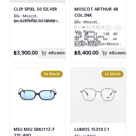
CLIP SPIEL 50 SILVER
MOSCOT ARTHUR 48
COL.INK
ยี่ห้อ : Moscot
รุ่น : CLIP SPIEL 50 SILVER
หากสนใจสั่งชื้อแว่นตา Moscot
ยี่ห้อ : Moscot
วัสดุ : Metal
รุ่นอื่นนอกเหนือจากรายการที่ได้
รุ่น : Arthur 48
Col.ink
เลนส์ : กันแดดสีเขียว G-15
ลงไว้กรุณาติดต่อเรา
คลิก
วัสดุ : Plastic
135
48
21
145
40
Lenses
เลนส์ : Demo Lens
มม
มม
มม
มม
มม
น้ำหนัก : 16 กรัม
บานพับ : ไม่มีสปริง
หากสนใจสั่งชื้อแว่นตา Moscot
อุปกรณ์ : ซองหนัง
น้ำหนัก : 24 กรัม
รุ่นอื่นนอกเหนือจากรายการที่ได้
การรับประกัน : 1 ปี
อุปกรณ์ : กล่องแว่น, กล่อง
฿3,900.00
฿8,400.00
หยิบลงตะกร้า
หยิบลงตะกร้า
ลงไว้กรุณาติดต่อเรา
คลิก
กระดาษ, ผ้าเช็ดแว่น
การรับประกัน : 1 ปี
In Stock
In Stock
MIU MIU SMU11Z-F
LUMOS 15310 C1
22C-60O