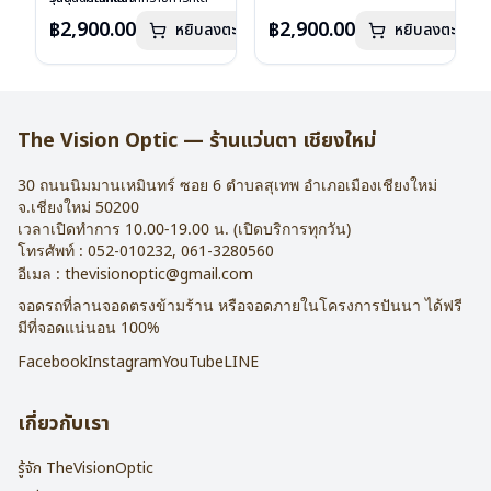
เลนส์ : Demo Lens
ลงไว้กรุณาติดต่อเรา
คลิก
เลนส์ : Demo Lens
ลงไว้กรุณาติดต่อเรา
คลิก
฿2,900.00
฿2,900.00
หยิบลงตะกร้า
หยิบลงตะกร้า
บานพับ : ไม่มีสปริง
บานพับ : ไม่มีสปริง
น้ำหนัก : 16 กรัม
น้ำหนัก : 16 กรัม
อุปกรณ์ : กล่องแว่น , ผ้าเช็ดแว่น
อุปกรณ์ : กล่องแว่น , ผ้าเช็ดแว่น
การรับประกัน : 2 ปี
การรับประกัน : 2 ปี
The Vision Optic — ร้านแว่นตา เชียงใหม่
30 ถนนนิมมานเหมินทร์ ซอย 6
ตำบลสุเทพ อำเภอเมืองเชียงใหม่
จ.
เชียงใหม่
50200
เวลาเปิดทำการ 10.00-19.00 น. (เปิดบริการทุกวัน)
โทรศัพท์ :
052-010232
,
061-3280560
อีเมล :
thevisionoptic@gmail.com
จอดรถที่ลานจอดตรงข้ามร้าน หรือจอดภายในโครงการปันนา ได้ฟรี
มีที่จอดแน่นอน 100%
Facebook
Instagram
YouTube
LINE
เกี่ยวกับเรา
รู้จัก TheVisionOptic