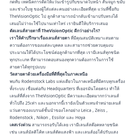
กดทับ เทคนิคการดัดให้แว่นเข้ารูปกับขนาดใบหน้า สันจมูก ขมับ
และช่วงใบหู ของผู้ใส่แต่ละคนอย่างละเอียดที่สุด แว่นที่ซื้อกับ
TheVisionOptic ไป ลูกค้าสามารถนำกลับเข้ามาปรับทรงได้
เสมอไม่ว่าจะใช้ไปนานเท่าไหร่ เรายินดีให้บริการเสมอ
ตัดเลนส์สายตาที่ TheVisionOptic ดีกว่าอย่างไร?
เราให้คำปรึกษาเรื่องเลนส์สายตา
ที่มีคุณสมบัติเหมาะสมตาม
ความต้องการของแต่ละบุคคล และสามารถช่วยควบคุมงบ
ประมาณให้ได้ประโยชน์ต่อลูกค้ามากที่สุด เรามีเลนส์ทุกชนิด
ทุกประเภท ที่สามารถตอบสนองทุกความต้องการในการใช้
สายตาได้ทุกรูปแบบ
วัดสายตาด้วยเครื่องมือที่ดีที่สุดในภาคเหนือ
พบกับ Rodenstock Labs แห่งเดียวในภาคเหนือที่มีครบทุกเครื่อง
ทั้งระบบ เชื่อมต่อกับ Headquarters ที่เยอรมันโดยตรง ทำให้
เลนส์ที่สั่งจาก TheVisionOptic มีความละเอียดมากกว่าเลนส์
ทั่วไปถึง 25เท่า และนอกจากนี้เรายังเป็นตัวแทนจำหน่ายเลนส์
แว่นตาของแบรนด์ชั้นนำของโลกอย่าง Leica , Zeiss ,
Rodenstock , Nikon , Essilor และ Hoya
เคสเร่งด่วน
สามารถรอรับได้เลย เรามีเลนส์สต๊อคหลายชนิด
เช่น เลนส์มัลติโค้ท เลนส์ตัดแสงฟ้า และเลนส์ออโต้ปรับแสง