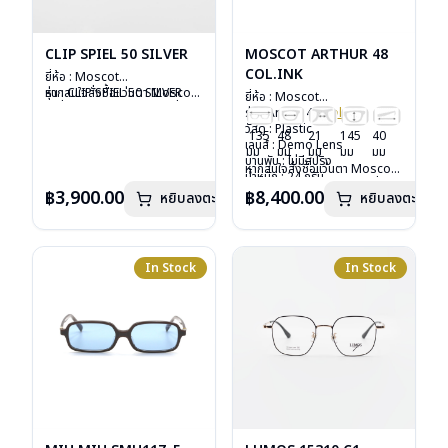
CLIP SPIEL 50 SILVER
MOSCOT ARTHUR 48
COL.INK
ยี่ห้อ : Moscot
รุ่น : CLIP SPIEL 50 SILVER
หากสนใจสั่งชื้อแว่นตา Moscot
ยี่ห้อ : Moscot
วัสดุ : Metal
รุ่นอื่นนอกเหนือจากรายการที่ได้
รุ่น : Arthur 48
Col.ink
เลนส์ : กันแดดสีเขียว G-15
ลงไว้กรุณาติดต่อเรา
คลิก
วัสดุ : Plastic
135
48
21
145
40
Lenses
เลนส์ : Demo Lens
มม
มม
มม
มม
มม
น้ำหนัก : 16 กรัม
บานพับ : ไม่มีสปริง
หากสนใจสั่งชื้อแว่นตา Moscot
อุปกรณ์ : ซองหนัง
น้ำหนัก : 24 กรัม
รุ่นอื่นนอกเหนือจากรายการที่ได้
การรับประกัน : 1 ปี
อุปกรณ์ : กล่องแว่น, กล่อง
฿3,900.00
฿8,400.00
หยิบลงตะกร้า
หยิบลงตะกร้า
ลงไว้กรุณาติดต่อเรา
คลิก
กระดาษ, ผ้าเช็ดแว่น
การรับประกัน : 1 ปี
In Stock
In Stock