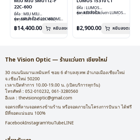
MIU MIU SMU11Z-F
LUMOS 15310 C1
22C-60O
ยี่ห้อ : LUMOS
รุ่น : 15310 C1
หากสนใจสั่งชื้อแว่นตา LUMOS
ยี่ห้อ : MIU MIU
วัสดุ : Titanium
รุ่นอื่นนอกเหนือจากรายการที่ได้
รุ่น : SMU11Z-F 22C-60O
หากสนใจสั่งชื้อแว่นตา MIU MIU
เลนส์ : Demo Lens
ลงไว้กรุณาติดต่อเรา
คลิก
วัสดุ : Plastic
รุ่นอื่นนอกเหนือจากรายการที่ได้
฿14,400.00
฿2,900.00
หยิบลงตะกร้า
บานพับ : ไม่มีสปริง
หยิบลงตะกร้า
เลนส์ : กันแดดสีฟ้า
ลงไว้กรุณาติดต่อเรา
คลิก
น้ำหนัก : 16 กรัม
บานพับ : ไม่มีสปริง
อุปกรณ์ : กล่องแว่น , ผ้าเช็ดแว่น
น้ำหนัก : 24 กรัม
การรับประกัน : 2 ปี
อุปกรณ์ : กล่องแว่น , ผ้าเช็ดแว่น
การรับประกัน : 1 ปี
The Vision Optic — ร้านแว่นตา เชียงใหม่
30 ถนนนิมมานเหมินทร์ ซอย 6
ตำบลสุเทพ อำเภอเมืองเชียงใหม่
จ.
เชียงใหม่
50200
เวลาเปิดทำการ 10.00-19.00 น. (เปิดบริการทุกวัน)
โทรศัพท์ :
052-010232
,
061-3280560
อีเมล :
thevisionoptic@gmail.com
จอดรถที่ลานจอดตรงข้ามร้าน หรือจอดภายในโครงการปันนา ได้ฟรี
มีที่จอดแน่นอน 100%
Facebook
Instagram
YouTube
LINE