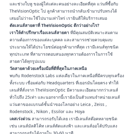
และช่วงใบหู ของผู้ใส่แต่ละคนอย่างละเอียดที่สุด แว่นที่ซื้อกับ
TheVisionOptic ไป ลูกค้าสามารถนำกลับเข้ามาปรับทรงได้
เสมอไม่ว่าจะใช้ไปนานเท่าไหร่ เรายินดีให้บริการเสมอ
ตัดเลนส์สายตาที่ TheVisionOptic ดีกว่าอย่างไร?
เราให้คำปรึกษาเรื่องเลนส์สายตา
ที่มีคุณสมบัติเหมาะสมตาม
ความต้องการของแต่ละบุคคล และสามารถช่วยควบคุมงบ
ประมาณให้ได้ประโยชน์ต่อลูกค้ามากที่สุด เรามีเลนส์ทุกชนิด
ทุกประเภท ที่สามารถตอบสนองทุกความต้องการในการใช้
สายตาได้ทุกรูปแบบ
วัดสายตาด้วยเครื่องมือที่ดีที่สุดในภาคเหนือ
พบกับ Rodenstock Labs แห่งเดียวในภาคเหนือที่มีครบทุกเครื่อง
ทั้งระบบ เชื่อมต่อกับ Headquarters ที่เยอรมันโดยตรง ทำให้
เลนส์ที่สั่งจาก TheVisionOptic มีความละเอียดมากกว่าเลนส์
ทั่วไปถึง 25เท่า และนอกจากนี้เรายังเป็นตัวแทนจำหน่ายเลนส์
แว่นตาของแบรนด์ชั้นนำของโลกอย่าง Leica , Zeiss ,
Rodenstock , Nikon , Essilor และ Hoya
เคสเร่งด่วน
สามารถรอรับได้เลย เรามีเลนส์สต๊อคหลายชนิด
เช่น เลนส์มัลติโค้ท เลนส์ตัดแสงฟ้า และเลนส์ออโต้ปรับแสง
สามารถรอรับได้ภายใน 30-60 นาที