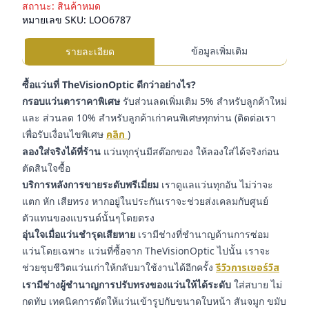
สถานะ:
สินค้าหมด
หมายเลข SKU:
LOO6787
ข้อมูลเพิ่มเติม
รายละเอียด
ซื้อแว่นที่ TheVisionOptic ดีกว่าอย่างไร?
กรอบแว่นตาราคาพิเศษ
รับส่วนลดเพิ่มเติม 5% สำหรับลูกค้าใหม่
และ ส่วนลด 10% สำหรับลูกค้าเก่าคนพิเศษทุกท่าน (ติดต่อเรา
เพื่อรับเงื่อนไขพิเศษ
คลิก
)
ลองใส่จริงได้ที่ร้าน
แว่นทุกรุ่นมีสต๊อกของ ให้ลองใส่ได้จริงก่อน
ตัดสินใจซื้อ
บริการหลังการขายระดับพรีเมี่ยม
เราดูแลแว่นทุกอัน ไม่ว่าจะ
แตก หัก เสียทรง หากอยู่ในประกันเราจะช่วยส่งเคลมกับศูนย์
ตัวแทนของแบรนด์นั้นๆโดยตรง
อุ่นใจเมื่อแว่นชำรุดเสียหาย
เรามีช่างที่ชำนาญด้านการซ่อม
แว่นโดยเฉพาะ แว่นที่ซื้อจาก TheVisionOptic ไปนั้น เราจะ
ช่วยชุบชีวิตแว่นเก่าให้กลับมาใช้งานได้อีกครั้ง
รีวิวการเซอร์วิส
เรามีช่างผู้ชำนาญการปรับทรงของแว่นให้ได้ระดับ
ใส่สบาย ไม่
กดทับ เทคนิคการดัดให้แว่นเข้ารูปกับขนาดใบหน้า สันจมูก ขมับ