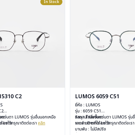
In Stock
5310 C2
LUMOS 6059 C51
OS
ยี่ห้อ : LUMOS
 C2
รุ่น : 6059 C51
ium
ื้อแว่นตา LUMOS รุ่นอื่นนอกเหนือ
วัสดุ : Titanium
หากสนใจสั่งชื้อแว่นตา LUMOS รุ่นอ
mo Lens
ได้ลงไว้กรุณาติดต่อเรา
คลิก
เลนส์ : Demo Lens
จากรายการที่ได้ลงไว้กรุณาติดต่อเร
ีสปริง
บานพับ : ไม่มีสปริง