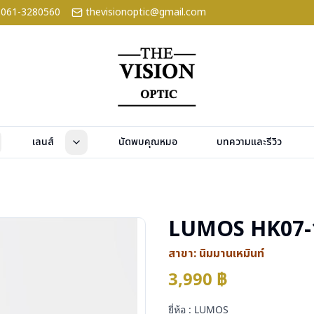
061-3280560
thevisionoptic@gmail.com
เลนส์
นัดพบคุณหมอ
บทความและรีวิว
LUMOS HK07-
สาขา:
นิมมานเหมินท์
3,990
฿
ยี่ห้อ : LUMOS