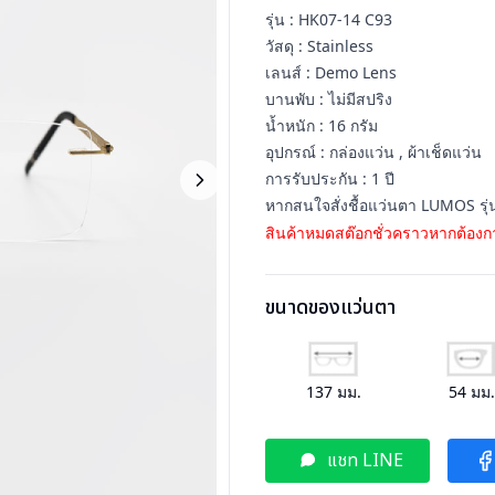
รุ่น : HK07-14 C93
วัสดุ : Stainless
เลนส์ : Demo Lens
บานพับ : ไม่มีสปริง
น้ำหนัก : 16 กรัม
อุปกรณ์ : กล่องแว่น , ผ้าเช็ดแว่น
การรับประกัน : 1 ปี
หากสนใจสั่งชื้อแว่นตา LUMOS รุ่
สินค้าหมดสต๊อกชั่วคราวหากต้องกา
ขนาดของแว่นตา
137
มม.
54
มม
แชท LINE