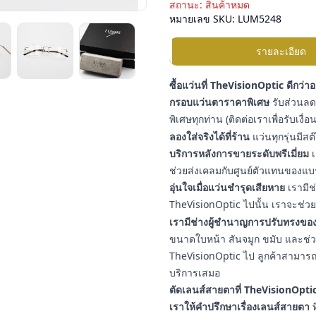
สถานะ:
สินค้าหมด
หมายเลข SKU:
LUM5248
รายละเอียด
ซื้อแว่นที่ TheVisionOptic ดีกว่า
กรอบแว่นตาราคาพิเศษ
รับส่วนลดเ
พิเศษทุกท่าน (ติดต่อเราเพื่อรับเงื
ลองใส่จริงได้ที่ร้าน
แว่นทุกรุ่นมีสต
บริการหลังการขายระดับพรีเมี่ยม
เ
ช่วยส่งเคลมกับศูนย์ตัวแทนของแบ
อุ่นใจเมื่อแว่นชำรุดเสียหาย
เรามีช
TheVisionOptic ไปนั้น เราจะช่วยช
เรามีช่างผู้ชำนาญการปรับทรงของ
ขนาดใบหน้า สันจมูก ขมับ และช่วงใบ
TheVisionOptic ไป ลูกค้าสามารถน
บริการเสมอ
ตัดเลนส์สายตาที่ TheVisionOptic
เราให้คำปรึกษาเรื่องเลนส์สายตา
ท