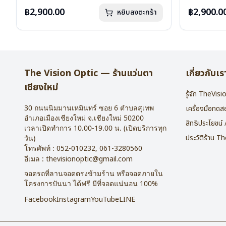
น้ำหนัก : 16 กรัม
น้ำหนัก : 16 
อุปกรณ์ : กล่องแว่น , ผ้าเช็ดแว่น
อุปกรณ์ : กล่
฿2,900.00
฿2,900.0
หยิบลงตะกร้า
การรับประกัน : 2 ปี
การรับประกัน 
The Vision Optic — ร้านแว่นตา
เกี่ยวกับเร
เชียงใหม่
รู้จัก TheVis
30 ถนนนิมมานเหมินทร์ ซอย 6
ตำบลสุเทพ
เครื่องมือทด
อำเภอเมืองเชียงใหม่
จ.
เชียงใหม่
50200
สิทธิประโยชน์
เวลาเปิดทำการ 10.00-19.00 น. (เปิดบริการทุก
ประวัติร้าน T
วัน)
โทรศัพท์ :
052-010232
,
061-3280560
อีเมล :
thevisionoptic@gmail.com
จอดรถที่ลานจอดตรงข้ามร้าน หรือจอดภายใน
โครงการปันนา ได้ฟรี มีที่จอดแน่นอน 100%
Facebook
Instagram
YouTube
LINE