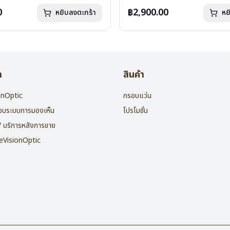
กรัม
น้ำหนัก : 16 กรัม
องแว่น , ผ้าเช็ดแว่น
อุปกรณ์ : กล่องแว่น , ผ้าเช็ดแว่น
0
฿2,900.00
หยิบลงตะกร้า
หย
: 2 ปี
การรับประกัน : 2 ปี
า
สินค้า
ionOptic
กรอบแว่น
สอบระบบการมองเห็น
โปรโมชั่น
 / บริการหลังการขาย
heVisionOptic