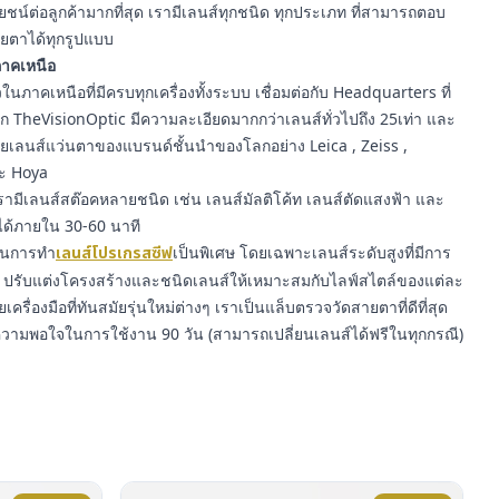
์ต่อลูกค้ามากที่สุด เรามีเลนส์ทุกชนิด ทุกประเภท ที่สามารถตอบ
ยตาได้ทุกรูปแบบ
นภาคเหนือ
นภาคเหนือที่มีครบทุกเครื่องทั้งระบบ เชื่อมต่อกับ Headquarters ที่
าก TheVisionOptic มีความละเอียดมากกว่าเลนส์ทั่วไปถึง 25เท่า และ
ายเลนส์แว่นตาของแบรนด์ชั้นนำของโลกอย่าง Leica , Zeiss ,
ละ Hoya
ามีเลนส์สต๊อคหลายชนิด เช่น เลนส์มัลติโค้ท เลนส์ตัดแสงฟ้า และ
ได้ภายใน 30-60 นาที
ญในการทำ
เลนส์โปรเกรสซีฟ
เป็นพิเศษ โดยเฉพาะเลนส์ระดับสูงที่มีการ
รับแต่งโครงสร้างและชนิดเลนส์ให้เหมาะสมกับไลฟ์สไตล์ของแต่ละ
ยเครื่องมือที่ทันสมัยรุ่นใหม่ต่างๆ เราเป็นแล็บตรวจวัดสายตาที่ดีที่สุด
ความพอใจในการใช้งาน 90 วัน (สามารถเปลี่ยนเลนส์ได้ฟรีในทุกกรณี)