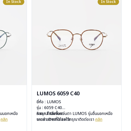
In Stock
In Stock
LUMOS 6059 C40
ยี่ห้อ : LUMOS
รุ่น : 6059 C40
ื่นนอกเหนือ
วัสดุ : Titanium
หากสนใจสั่งชื้อแว่นตา LUMOS รุ่นอื่นนอกเหนือ
า
คลิก
เลนส์ : Demo Lens
จากรายการที่ได้ลงไว้กรุณาติดต่อเรา
คลิก
บานพับ : ไม่มีสปริง