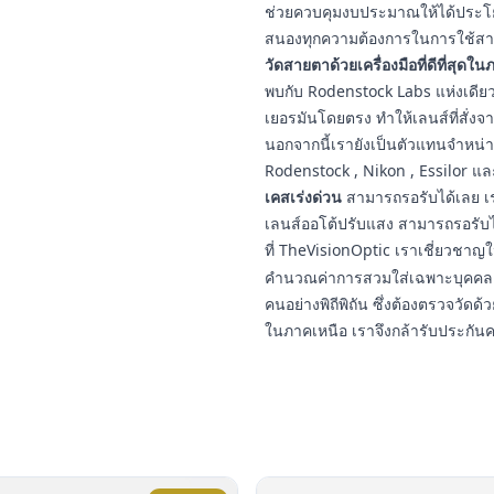
ช่วยควบคุมงบประมาณให้ได้ประโยชน
สนองทุกความต้องการในการใช้สา
วัดสายตาด้วยเครื่องมือที่ดีที่สุดใ
พบกับ Rodenstock Labs แห่งเดียวใ
เยอรมันโดยตรง ทำให้เลนส์ที่สั่งจ
นอกจากนี้เรายังเป็นตัวแทนจำหน่
Rodenstock , Nikon , Essilor แ
เคสเร่งด่วน
สามารถรอรับได้เลย เร
เลนส์ออโต้ปรับแสง สามารถรอรับ
ที่ TheVisionOptic เราเชี่ยวชา
คำนวณค่าการสวมใส่เฉพาะบุคคล ป
คนอย่างพิถีพิถัน ซึ่งต้องตรวจวัดด้ว
ในภาคเหนือ เราจึงกล้ารับประกัน