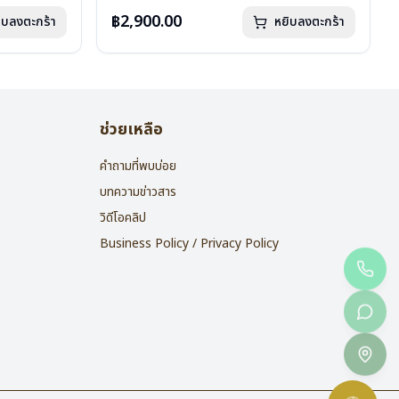
น้ำหนัก : 16 กรัม
อุปกรณ์ : กล่องแว่น , ผ้าเช็ดแว่น
฿2,900.00
ิบลงตะกร้า
หยิบลงตะกร้า
การรับประกัน : 2 ปี
ช่วยเหลือ
คำถามที่พบบ่อย
บทความข่าวสาร
วิดีโอคลิป
Business Policy / Privacy Policy