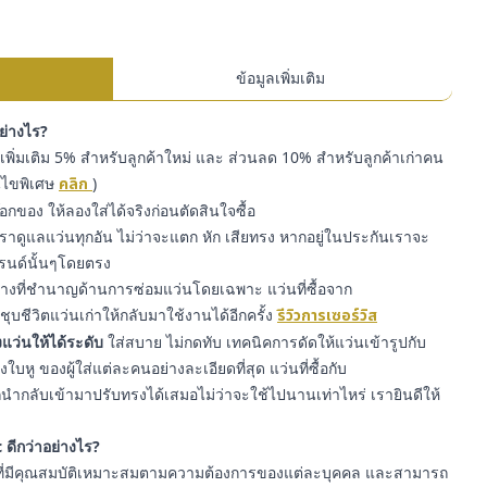
ข้อมูลเพิ่มเติม
อย่างไร?
พิ่มเติม 5% สำหรับลูกค้าใหม่ และ ส่วนลด 10% สำหรับลูกค้าเก่าคน
่อนไขพิเศษ
คลิก
)
๊อกของ ให้ลองใส่ได้จริงก่อนตัดสินใจซื้อ
ราดูแลแว่นทุกอัน ไม่ว่าจะแตก หัก เสียทรง หากอยู่ในประกันเราจะ
รนด์นั้นๆโดยตรง
่างที่ชำนาญด้านการซ่อมแว่นโดยเฉพาะ แว่นที่ซื้อจาก
ุบชีวิตแว่นเก่าให้กลับมาใช้งานได้อีกครั้ง
รีวิวการเซอร์วิส
แว่นให้ได้ระดับ
ใส่สบาย ไม่กดทับ เทคนิคการดัดให้แว่นเข้ารูปกับ
หู ของผู้ใส่แต่ละคนอย่างละเอียดที่สุด แว่นที่ซื้อกับ
ำกลับเข้ามาปรับทรงได้เสมอไม่ว่าจะใช้ไปนานเท่าไหร่ เรายินดีให้
 ดีกว่าอย่างไร?
ี่มีคุณสมบัติเหมาะสมตามความต้องการของแต่ละบุคคล และสามารถ