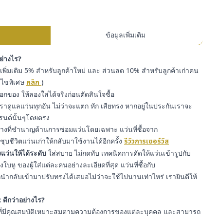
ข้อมูลเพิ่มเติม
อย่างไร?
พิ่มเติม 5% สำหรับลูกค้าใหม่ และ ส่วนลด 10% สำหรับลูกค้าเก่าคน
่อนไขพิเศษ
คลิก
)
๊อกของ ให้ลองใส่ได้จริงก่อนตัดสินใจซื้อ
ราดูแลแว่นทุกอัน ไม่ว่าจะแตก หัก เสียทรง หากอยู่ในประกันเราจะ
รนด์นั้นๆโดยตรง
่างที่ชำนาญด้านการซ่อมแว่นโดยเฉพาะ แว่นที่ซื้อจาก
ุบชีวิตแว่นเก่าให้กลับมาใช้งานได้อีกครั้ง
รีวิวการเซอร์วิส
แว่นให้ได้ระดับ
ใส่สบาย ไม่กดทับ เทคนิคการดัดให้แว่นเข้ารูปกับ
หู ของผู้ใส่แต่ละคนอย่างละเอียดที่สุด แว่นที่ซื้อกับ
ำกลับเข้ามาปรับทรงได้เสมอไม่ว่าจะใช้ไปนานเท่าไหร่ เรายินดีให้
 ดีกว่าอย่างไร?
ี่มีคุณสมบัติเหมาะสมตามความต้องการของแต่ละบุคคล และสามารถ