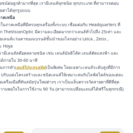
์ต่อลูกค้ามากที่สุด เรามีเลนส์ทุกชนิด ทุกประเภท ที่สามารถตอบ
ยตาได้ทุกรูปแบบ
นภาคเหนือ
นภาคเหนือที่มีครบทุกเครื่องทั้งระบบ เชื่อมต่อกับ Headquarters ที่
าก TheVisionOptic มีความละเอียดมากกว่าเลนส์ทั่วไปถึง 25เท่า และ
ายเลนส์แว่นตาของแบรนด์ชั้นนำของโลกอย่าง Leica , Zeiss ,
ละ Hoya
ามีเลนส์สต๊อคหลายชนิด เช่น เลนส์มัลติโค้ท เลนส์ตัดแสงฟ้า และ
ได้ภายใน 30-60 นาที
ญในการทำ
เลนส์โปรเกรสซีฟ
เป็นพิเศษ โดยเฉพาะเลนส์ระดับสูงที่มีการ
รับแต่งโครงสร้างและชนิดเลนส์ให้เหมาะสมกับไลฟ์สไตล์ของแต่ละ
ยเครื่องมือที่ทันสมัยรุ่นใหม่ต่างๆ เราเป็นแล็บตรวจวัดสายตาที่ดีที่สุด
ความพอใจในการใช้งาน 90 วัน (สามารถเปลี่ยนเลนส์ได้ฟรีในทุกกรณี)