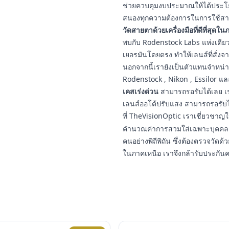
ช่วยควบคุมงบประมาณให้ได้ประโยชน
สนองทุกความต้องการในการใช้สา
วัดสายตาด้วยเครื่องมือที่ดีที่สุดใ
พบกับ Rodenstock Labs แห่งเดียวใ
เยอรมันโดยตรง ทำให้เลนส์ที่สั่งจ
นอกจากนี้เรายังเป็นตัวแทนจำหน่
Rodenstock , Nikon , Essilor แ
เคสเร่งด่วน
สามารถรอรับได้เลย เร
เลนส์ออโต้ปรับแสง สามารถรอรับ
ที่ TheVisionOptic เราเชี่ยวชา
คำนวณค่าการสวมใส่เฉพาะบุคคล ป
คนอย่างพิถีพิถัน ซึ่งต้องตรวจวัดด้ว
ในภาคเหนือ เราจึงกล้ารับประกัน