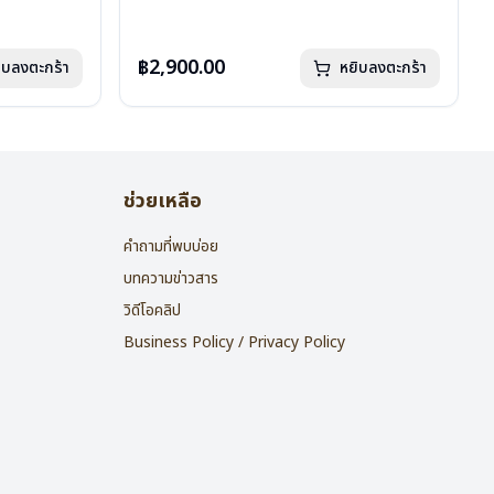
น้ำหนัก : 16 กรัม
อุปกรณ์ : กล่องแว่น , ผ้าเช็ดแว่น
การรับประกัน : 2 ปี
฿2,900.00
ิบลงตะกร้า
หยิบลงตะกร้า
ช่วยเหลือ
คำถามที่พบบ่อย
บทความข่าวสาร
วิดีโอคลิป
Business Policy / Privacy Policy