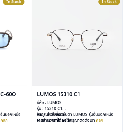
In Stock
In Stock
2C-60O
LUMOS 15310 C1
ยี่ห้อ : LUMOS
รุ่น : 15310 C1
อื่นนอกเหนือ
วัสดุ : Titanium
หากสนใจสั่งชื้อแว่นตา LUMOS รุ่นอื่นนอกเหนือ
า
คลิก
เลนส์ : Demo Lens
จากรายการที่ได้ลงไว้กรุณาติดต่อเรา
คลิก
บานพับ : ไม่มีสปริง