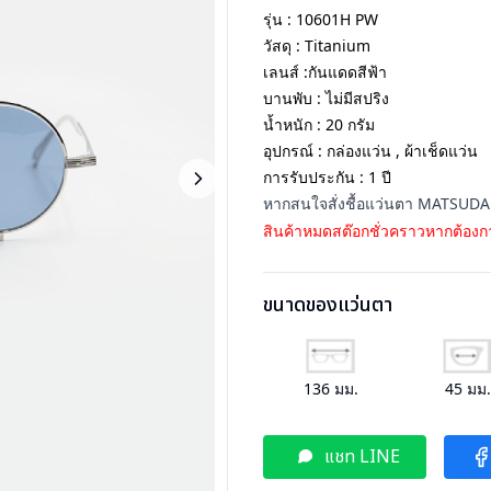
รุ่น : 10601H PW
วัสดุ : Titanium
เลนส์ :กันแดดสีฟ้า
บานพับ : ไม่มีสปริง
น้ำหนัก : 20 กรัม
อุปกรณ์ : กล่องแว่น , ผ้าเช็ดแว่น
การรับประกัน : 1 ปี
หากสนใจสั่งชื้อแว่นตา MATSUDA ร
สินค้าหมดสต๊อกชั่วคราวหากต้องกา
ขนาดของแว่นตา
136
มม.
45
มม
แชท LINE