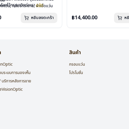
กรัม
น้ำหนัก : 24 กรัม
ได้ลงไว้กรุณาติดต่อเรา
คลิก
องแว่น, กล่องกระดาษ, ผ้าเช็ดแว่น
อุปกรณ์ : กล่องแว่น , ผ้าเช็ดแว่น
: 1 ปี
การรับประกัน : 1 ปี
0
฿14,400.00
หยิบลงตะกร้า
หย
า
สินค้า
ionOptic
กรอบแว่น
สอบระบบการมองเห็น
โปรโมชั่น
 / บริการหลังการขาย
heVisionOptic