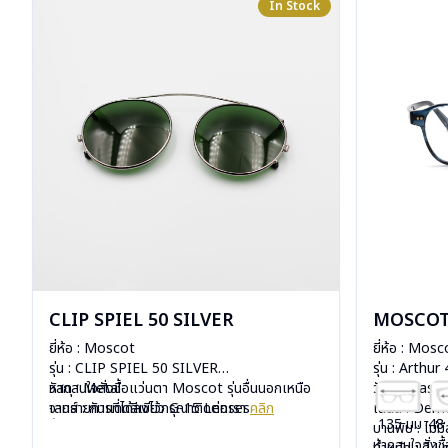
In Stock
CLIP SPIEL 50 SILVER
MOSCOT
ยี่ห้อ : Moscot
ยี่ห้อ : Mosc
รุ่น : CLIP SPIEL 50 SILVER
รุ่น : Arthur
วัสดุ : Metal
หากสนใจสั่งชื้อแว่นตา Moscot รุ่นอื่นนอกเหนือ
วัสดุ : Plasti
เลนส์ : กันแดดสีเขียว G-15 Lenses
จากรายการที่ได้ลงไว้กรุณาติดต่อเรา
คลิก
เลนส์ : De
135 มม
48
น้ำหนัก : 16 กรัม
บานพับ : ไม่ม
หากสนใจสั่งช