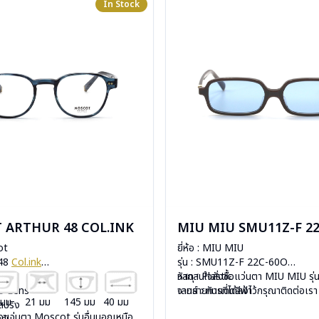
In Stock
 ARTHUR 48 COL.INK
MIU MIU SMU11Z-F 2
ot
ยี่ห้อ : MIU MIU
 48
Col.ink
รุ่น : SMU11Z-F 22C-60O
c
วัสดุ : Plastic
หากสนใจสั่งชื้อแว่นตา MIU MIU รุ่น
mo Lens
เลนส์ : กันแดดสีฟ้า
จากรายการที่ได้ลงไว้กรุณาติดต่อเร
 มม
21 มม
145 มม
40 มม
ีสปริง
บานพับ : ไม่มีสปริง
ื้อแว่นตา Moscot รุ่นอื่นนอกเหนือ