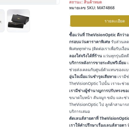
สถานะ:
สินค้าหมด
หมายเลข SKU:
MAT4868
รายละเอียด
ซื้อแว่นที่ TheVisionOptic ดีกว่า
กรอบแว่นตาราคาพิเศษ
รับส่วนลดเ
พิเศษทุกท่าน (ติดต่อเราเพื่อรับเงื
ลองใส่จริงได้ที่ร้าน
แว่นทุกรุ่นมีสต
บริการหลังการขายระดับพรีเมี่ยม
เ
ช่วยส่งเคลมกับศูนย์ตัวแทนของแบ
อุ่นใจเมื่อแว่นชำรุดเสียหาย
เรามีช
TheVisionOptic ไปนั้น เราจะช่วยช
เรามีช่างผู้ชำนาญการปรับทรงของ
ขนาดใบหน้า สันจมูก ขมับ และช่วงใบ
TheVisionOptic ไป ลูกค้าสามารถน
บริการเสมอ
ตัดเลนส์สายตาที่ TheVisionOptic
เราให้คำปรึกษาเรื่องเลนส์สายตา
ท