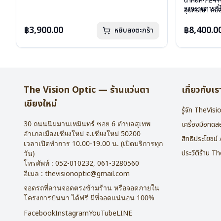
อุปกรณ์ : ซองหนัง
น้ำหนัก : 24 
จากรายการที่
การรับประกัน : 1 ปี
อุปกรณ์ : กล่
การรับประกัน 
฿3,900.00
฿8,400.0
หยิบลงตะกร้า
The Vision Optic — ร้านแว่นตา
เกี่ยวกับเร
เชียงใหม่
รู้จัก TheVis
30 ถนนนิมมานเหมินทร์ ซอย 6
ตำบลสุเทพ
เครื่องมือทด
อำเภอเมืองเชียงใหม่
จ.
เชียงใหม่
50200
สิทธิประโยชน์
เวลาเปิดทำการ 10.00-19.00 น. (เปิดบริการทุก
ประวัติร้าน T
วัน)
โทรศัพท์ :
052-010232
,
061-3280560
อีเมล :
thevisionoptic@gmail.com
จอดรถที่ลานจอดตรงข้ามร้าน หรือจอดภายใน
โครงการปันนา ได้ฟรี มีที่จอดแน่นอน 100%
Facebook
Instagram
YouTube
LINE