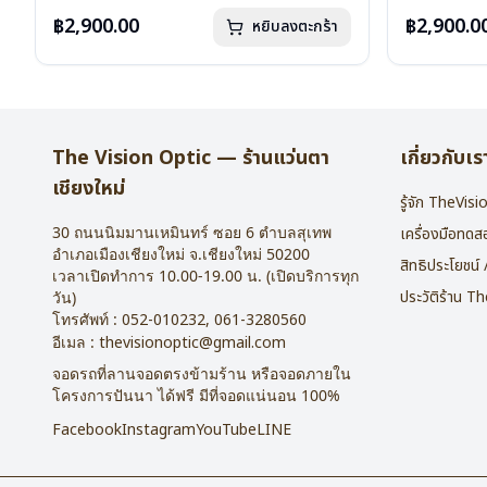
น้ำหนัก : 16 กรัม
น้ำหนัก : 16 
อุปกรณ์ : กล่องแว่น , ผ้าเช็ดแว่น
อุปกรณ์ : กล่
฿2,900.00
฿2,900.0
หยิบลงตะกร้า
การรับประกัน : 2 ปี
การรับประกัน 
The Vision Optic — ร้านแว่นตา
เกี่ยวกับเร
เชียงใหม่
รู้จัก TheVis
30 ถนนนิมมานเหมินทร์ ซอย 6
ตำบลสุเทพ
เครื่องมือทด
อำเภอเมืองเชียงใหม่
จ.
เชียงใหม่
50200
สิทธิประโยชน์
เวลาเปิดทำการ 10.00-19.00 น. (เปิดบริการทุก
ประวัติร้าน T
วัน)
โทรศัพท์ :
052-010232
,
061-3280560
อีเมล :
thevisionoptic@gmail.com
จอดรถที่ลานจอดตรงข้ามร้าน หรือจอดภายใน
โครงการปันนา ได้ฟรี มีที่จอดแน่นอน 100%
Facebook
Instagram
YouTube
LINE