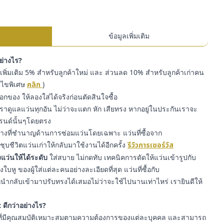
ข้อมูลเพิ่มเติม
อย่างไร?
พิ่มเติม 5% สำหรับลูกค้าใหม่ และ ส่วนลด 10% สำหรับลูกค้าเก่าคน
่อนไขพิเศษ
คลิก
)
๊อกของ ให้ลองใส่ได้จริงก่อนตัดสินใจซื้อ
ราดูแลแว่นทุกอัน ไม่ว่าจะแตก หัก เสียทรง หากอยู่ในประกันเราจะ
รนด์นั้นๆโดยตรง
่างที่ชำนาญด้านการซ่อมแว่นโดยเฉพาะ แว่นที่ซื้อจาก
ุบชีวิตแว่นเก่าให้กลับมาใช้งานได้อีกครั้ง
รีวิวการเซอร์วิส
แว่นให้ได้ระดับ
ใส่สบาย ไม่กดทับ เทคนิคการดัดให้แว่นเข้ารูปกับ
หู ของผู้ใส่แต่ละคนอย่างละเอียดที่สุด แว่นที่ซื้อกับ
ำกลับเข้ามาปรับทรงได้เสมอไม่ว่าจะใช้ไปนานเท่าไหร่ เรายินดีให้
 ดีกว่าอย่างไร?
ี่มีคุณสมบัติเหมาะสมตามความต้องการของแต่ละบุคคล และสามารถ