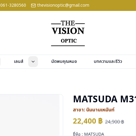
061-3280560
thevisionoptic@gmail.com
เลนส์
นัดพบคุณหมอ
บทความและรีวิว
MATSUDA M3
สาขา:
นิมมานเหมินท์
22,400
฿
24,900
฿
ยี่ห้อ : MATSUDA