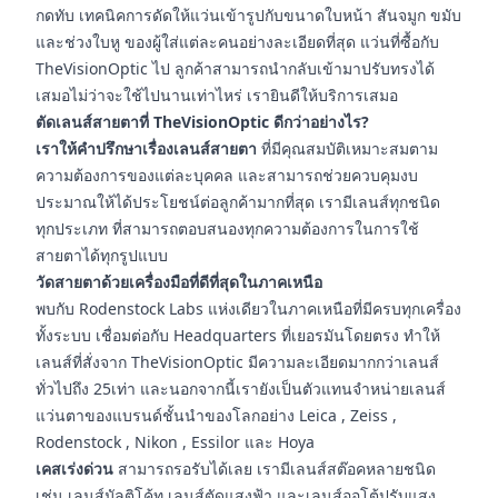
กดทับ เทคนิคการดัดให้แว่นเข้ารูปกับขนาดใบหน้า สันจมูก ขมับ
และช่วงใบหู ของผู้ใส่แต่ละคนอย่างละเอียดที่สุด แว่นที่ซื้อกับ
TheVisionOptic ไป ลูกค้าสามารถนำกลับเข้ามาปรับทรงได้
เสมอไม่ว่าจะใช้ไปนานเท่าไหร่ เรายินดีให้บริการเสมอ
ตัดเลนส์สายตาที่ TheVisionOptic ดีกว่าอย่างไร?
เราให้คำปรึกษาเรื่องเลนส์สายตา
ที่มีคุณสมบัติเหมาะสมตาม
ความต้องการของแต่ละบุคคล และสามารถช่วยควบคุมงบ
ประมาณให้ได้ประโยชน์ต่อลูกค้ามากที่สุด เรามีเลนส์ทุกชนิด
ทุกประเภท ที่สามารถตอบสนองทุกความต้องการในการใช้
สายตาได้ทุกรูปแบบ
วัดสายตาด้วยเครื่องมือที่ดีที่สุดในภาคเหนือ
พบกับ Rodenstock Labs แห่งเดียวในภาคเหนือที่มีครบทุกเครื่อง
ทั้งระบบ เชื่อมต่อกับ Headquarters ที่เยอรมันโดยตรง ทำให้
เลนส์ที่สั่งจาก TheVisionOptic มีความละเอียดมากกว่าเลนส์
ทั่วไปถึง 25เท่า และนอกจากนี้เรายังเป็นตัวแทนจำหน่ายเลนส์
แว่นตาของแบรนด์ชั้นนำของโลกอย่าง Leica , Zeiss ,
Rodenstock , Nikon , Essilor และ Hoya
เคสเร่งด่วน
สามารถรอรับได้เลย เรามีเลนส์สต๊อคหลายชนิด
เช่น เลนส์มัลติโค้ท เลนส์ตัดแสงฟ้า และเลนส์ออโต้ปรับแสง