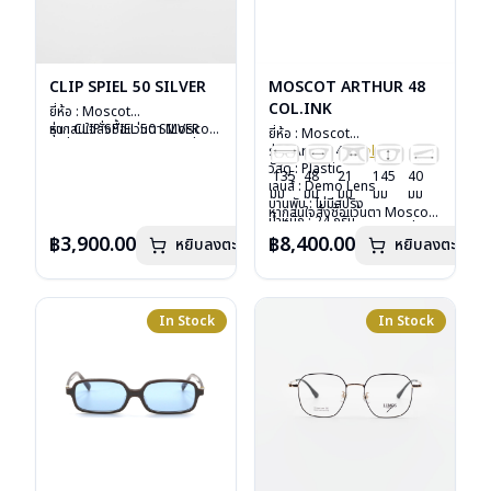
CLIP SPIEL 50 SILVER
MOSCOT ARTHUR 48
COL.INK
ยี่ห้อ : Moscot
รุ่น : CLIP SPIEL 50 SILVER
หากสนใจสั่งชื้อแว่นตา Moscot
ยี่ห้อ : Moscot
วัสดุ : Metal
รุ่นอื่นนอกเหนือจากรายการที่ได้
รุ่น : Arthur 48
Col.ink
เลนส์ : กันแดดสีเขียว G-15
ลงไว้กรุณาติดต่อเรา
คลิก
วัสดุ : Plastic
135
48
21
145
40
Lenses
เลนส์ : Demo Lens
มม
มม
มม
มม
มม
น้ำหนัก : 16 กรัม
บานพับ : ไม่มีสปริง
หากสนใจสั่งชื้อแว่นตา Moscot
อุปกรณ์ : ซองหนัง
น้ำหนัก : 24 กรัม
รุ่นอื่นนอกเหนือจากรายการที่ได้
การรับประกัน : 1 ปี
อุปกรณ์ : กล่องแว่น, กล่อง
฿3,900.00
฿8,400.00
หยิบลงตะกร้า
หยิบลงตะกร้า
ลงไว้กรุณาติดต่อเรา
คลิก
กระดาษ, ผ้าเช็ดแว่น
การรับประกัน : 1 ปี
In Stock
In Stock