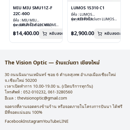
MIU MIU SMU11Z-F
LUMOS 15310 C1
22C-60O
ยี่ห้อ : LUMOS
รุ่น : 15310 C1
หากสนใจสั่งชื้อแว่นตา LUMOS
ยี่ห้อ : MIU MIU
วัสดุ : Titanium
รุ่นอื่นนอกเหนือจากรายการที่ได้
รุ่น : SMU11Z-F 22C-60O
หากสนใจสั่งชื้อแว่นตา MIU MIU
เลนส์ : Demo Lens
ลงไว้กรุณาติดต่อเรา
คลิก
วัสดุ : Plastic
รุ่นอื่นนอกเหนือจากรายการที่ได้
฿14,400.00
฿2,900.00
หยิบลงตะกร้า
บานพับ : ไม่มีสปริง
หยิบลงตะกร้า
เลนส์ : กันแดดสีฟ้า
ลงไว้กรุณาติดต่อเรา
คลิก
น้ำหนัก : 16 กรัม
บานพับ : ไม่มีสปริง
อุปกรณ์ : กล่องแว่น , ผ้าเช็ดแว่น
น้ำหนัก : 24 กรัม
การรับประกัน : 2 ปี
อุปกรณ์ : กล่องแว่น , ผ้าเช็ดแว่น
การรับประกัน : 1 ปี
The Vision Optic — ร้านแว่นตา เชียงใหม่
30 ถนนนิมมานเหมินทร์ ซอย 6
ตำบลสุเทพ อำเภอเมืองเชียงใหม่
จ.
เชียงใหม่
50200
เวลาเปิดทำการ 10.00-19.00 น. (เปิดบริการทุกวัน)
โทรศัพท์ :
052-010232
,
061-3280560
อีเมล :
thevisionoptic@gmail.com
จอดรถที่ลานจอดตรงข้ามร้าน หรือจอดภายในโครงการปันนา ได้ฟรี
มีที่จอดแน่นอน 100%
Facebook
Instagram
YouTube
LINE