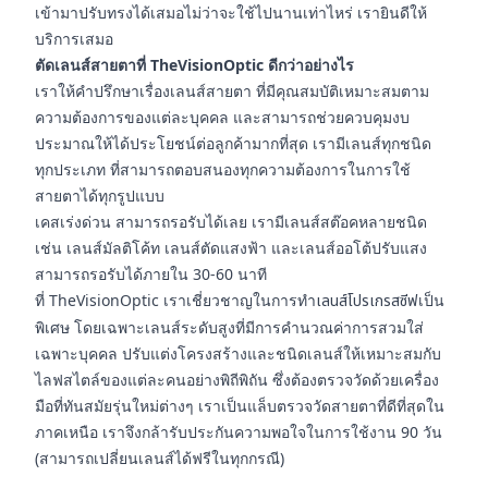
เข้ามาปรับทรงได้เสมอไม่ว่าจะใช้ไปนานเท่าไหร่ เรายินดีให้
บริการเสมอ
ตัดเลนส์สายตาที่ TheVisionOptic ดีกว่าอย่างไร
เราให้คำปรึกษาเรื่องเลนส์สายตา ที่มีคุณสมบัติเหมาะสมตาม
ความต้องการของแต่ละบุคคล และสามารถช่วยควบคุมงบ
ประมาณให้ได้ประโยชน์ต่อลูกค้ามากที่สุด เรามีเลนส์ทุกชนิด
ทุกประเภท ที่สามารถตอบสนองทุกความต้องการในการใช้
สายตาได้ทุกรูปแบบ
เคสเร่งด่วน สามารถรอรับได้เลย เรามีเลนส์สต๊อคหลายชนิด
เช่น เลนส์มัลติโค้ท เลนส์ตัดแสงฟ้า และเลนส์ออโต้ปรับแสง
สามารถรอรับได้ภายใน 30-60 นาที
ที่ TheVisionOptic เราเชี่ยวชาญในการทำ
เลนส์โปรเกรสซีฟ
เป็น
พิเศษ โดยเฉพาะเลนส์ระดับสูงที่มีการคำนวณค่าการสวมใส่
เฉพาะบุคคล ปรับแต่งโครงสร้างและชนิดเลนส์ให้เหมาะสมกับ
ไลฟสไตล์ของแต่ละคนอย่างพิถีพิถัน ซึ่งต้องตรวจวัดด้วยเครื่อง
มือที่ทันสมัยรุ่นใหม่ต่างๆ เราเป็นแล็บตรวจวัดสายตาที่ดีที่สุดใน
ภาคเหนือ เราจึงกล้ารับประกันความพอใจในการใช้งาน 90 วัน
(สามารถเปลี่ยนเลนส์ได้ฟรีในทุกกรณี)