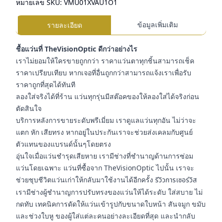
หมายเลข SKU:
VMU01XVAU1O1
ข้อมูลเพิ่มเติม
รายละเอียด
ชื้อแว่นที่ TheVisionOptic ดีกว่าอย่างไร
เราไม่ยอมให้ใครขายถูกกว่า ราคาแว่นตาทุกชิ้นสามารถเช็ค
ราคาเปรียบเทียบ หากเจอที่อื่นถูกกว่าสามารถแจ้งเราเพื่อรับ
ราคาถูกที่สุดได้ทันที
ลองใส่จริงได้ที่ร้าน แว่นทุกรุ่นมีสต๊อคของให้ลองใส่ได้จริงก่อน
ตัดสินใจ
บริการหลังการขายระดับพรีเมี่ยม เราดูแลแว่นทุกอัน ไม่ว่าจะ
แตก หัก เสียทรง หากอยู่ในประกันเราจะช่วยส่งเคลมกับศูนย์
ตัวแทนของแบรนด์นั้นๆโดยตรง
อุ่นใจเมื่อแว่นชำรุดเสียหาย เรามีช่างที่ชำนาญด้านการซ่อม
แว่นโดยเฉพาะ แว่นที่ซื้อจาก TheVisionOptic ไปนั้น เราจะ
ช่วยชุบชีวิตแว่นเก่าให้กลับมาใช้งานได้อีกครั้ง
รีวิวการเซอร์วิส
เรามีช่างผู้ชำนาญการปรับทรงของแว่นให้ได้ระดับ ใส่สบาย ไม่
กดทับ เทคนิคการดัดให้แว่นเข้ารูปกับขนาดใบหน้า สันจมูก ขมับ
และช่วงใบหู ของผู้ใส่แต่ละคนอย่างละเอียดที่สุด และนำกลับ