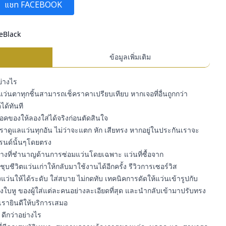
แชท FACEBOOK
eBlack
ข้อมูลเพิ่มเติม
ย่างไร
ว่นตาทุกชิ้นสามารถเช็คราคาเปรียบเทียบ หากเจอที่อื่นถูกกว่า
ได้ทันที
สต๊อคของให้ลองใส่ได้จริงก่อนตัดสินใจ
ราดูแลแว่นทุกอัน ไม่ว่าจะแตก หัก เสียทรง หากอยู่ในประกันเราจะ
รนด์นั้นๆโดยตรง
ีช่างที่ชำนาญด้านการซ่อมแว่นโดยเฉพาะ แว่นที่ซื้อจาก
บชีวิตแว่นเก่าให้กลับมาใช้งานได้อีกครั้ง รีวิวการเซอร์วิส
ว่นให้ได้ระดับ ใส่สบาย ไม่กดทับ เทคนิคการดัดให้แว่นเข้ารูปกับ
ใบหู ของผู้ใส่แต่ละคนอย่างละเอียดที่สุด และนำกลับเข้ามาปรับทรง
เรายินดีให้บริการเสมอ
ดีกว่าอย่างไร