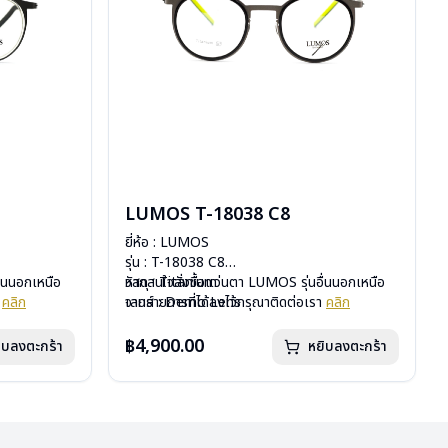
LUMOS T-18038 C8
ยี่ห้อ : LUMOS
รุ่น : T-18038 C8
ื่นนอกเหนือ
วัสดุ : Titanium
หากสนใจสั่งชื้อแว่นตา LUMOS รุ่นอื่นนอกเหนือ
า
คลิก
เลนส์ : Demo Lens
จากรายการที่ได้ลงไว้กรุณาติดต่อเรา
คลิก
บานพับ : ไม่มีสปริง
น้ำหนัก : 14 กรัม
฿4,900.00
ิบลงตะกร้า
หยิบลงตะกร้า
อุปกรณ์ : กล่องแว่น , ผ้าเช็ดแว่น
การรับประกัน : 2 ปี