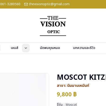
061-3280560
thevisionoptic@gmail.com
เลนส์
นัดพบคุณหมอ
บทความและรีวิว
MOSCOT KITZ
สาขา:
นิมมานเหมินท์
9,800
฿
ยี่ห้อ : Moscot