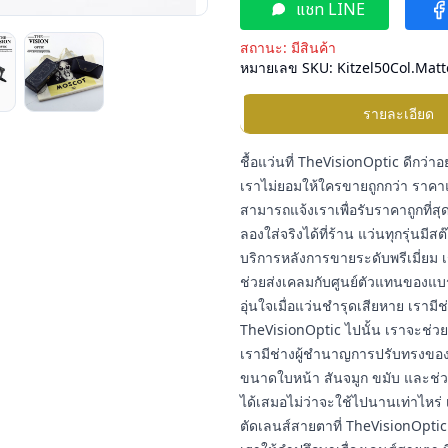
แชท LINE
สถานะ:
มีสินค้า
หมายเลข SKU:
Kitzel50Col.Matt
รายละเอียด
ชื้อแว่นที่ TheVisionOptic ดีกว่าอ
เราไม่ยอมให้ใครขายถูกกว่า ราคาแ
สามารถแจ้งเราเพื่อรับราคาถูกที่สุด
ลองใส่จริงได้ที่ร้าน แว่นทุกรุ่นมี
บริการหลังการขายระดับพรีเมี่ยม เ
ช่วยส่งเคลมกับศูนย์ตัวแทนของแบ
อุ่นใจเมื่อแว่นชำรุดเสียหาย เราม
TheVisionOptic ไปนั้น เราจะช่วยชุ
เรามีช่างผู้ชำนาญการปรับทรงของแ
ขนาดใบหน้า สันจมูก ขมับ และช่วง
ได้เสมอไม่ว่าจะใช้ไปนานเท่าไหร่ 
ตัดเลนส์สายตาที่ TheVisionOptic 