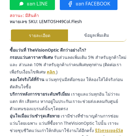
แชท LINE
แชท FACEBOOK
สถานะ:
มีสินค้า
หมายเลข SKU:
LEMTOSH49Col.Flesh
ข้อมูลเพิ่มเติม
รายละเอียด
ซื้อแว่นที่ TheVisionOptic ดีกว่าอย่างไร?
กรอบแว่นตาราคาพิเศษ
รับส่วนลดเพิ่มเติม 5% สำหรับลูกค้าใหม่
และ ส่วนลด 10% สำหรับลูกค้าเก่าคนพิเศษทุกท่าน (ติดต่อเรา
เพื่อรับเงื่อนไขพิเศษ
คลิก
)
ลองใส่จริงได้ที่ร้าน
แว่นทุกรุ่นมีสต๊อกของ ให้ลองใส่ได้จริงก่อน
ตัดสินใจซื้อ
บริการหลังการขายระดับพรีเมี่ยม
เราดูแลแว่นทุกอัน ไม่ว่าจะ
แตก หัก เสียทรง หากอยู่ในประกันเราจะช่วยส่งเคลมกับศูนย์
ตัวแทนของแบรนด์นั้นๆโดยตรง
อุ่นใจเมื่อแว่นชำรุดเสียหาย
เรามีช่างที่ชำนาญด้านการซ่อม
แว่นโดยเฉพาะ แว่นที่ซื้อจาก TheVisionOptic ไปนั้น เราจะ
ช่วยชุบชีวิตแว่นเก่าให้กลับมาใช้งานได้อีกครั้ง
รีวิวการเซอร์วิส