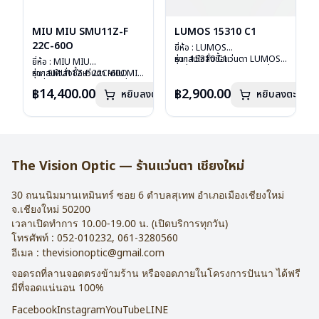
MIU MIU SMU11Z-F
LUMOS 15310 C1
22C-60O
ยี่ห้อ : LUMOS
รุ่น : 15310 C1
หากสนใจสั่งชื้อแว่นตา LUMOS
ยี่ห้อ : MIU MIU
วัสดุ : Titanium
รุ่นอื่นนอกเหนือจากรายการที่ได้
รุ่น : SMU11Z-F 22C-60O
หากสนใจสั่งชื้อแว่นตา MIU MIU
เลนส์ : Demo Lens
ลงไว้กรุณาติดต่อเรา
คลิก
วัสดุ : Plastic
รุ่นอื่นนอกเหนือจากรายการที่ได้
฿14,400.00
฿2,900.00
หยิบลงตะกร้า
บานพับ : ไม่มีสปริง
หยิบลงตะกร้า
เลนส์ : กันแดดสีฟ้า
ลงไว้กรุณาติดต่อเรา
คลิก
น้ำหนัก : 16 กรัม
บานพับ : ไม่มีสปริง
อุปกรณ์ : กล่องแว่น , ผ้าเช็ดแว่น
น้ำหนัก : 24 กรัม
การรับประกัน : 2 ปี
อุปกรณ์ : กล่องแว่น , ผ้าเช็ดแว่น
การรับประกัน : 1 ปี
The Vision Optic — ร้านแว่นตา เชียงใหม่
30 ถนนนิมมานเหมินทร์ ซอย 6
ตำบลสุเทพ อำเภอเมืองเชียงใหม่
จ.
เชียงใหม่
50200
เวลาเปิดทำการ 10.00-19.00 น. (เปิดบริการทุกวัน)
โทรศัพท์ :
052-010232
,
061-3280560
อีเมล :
thevisionoptic@gmail.com
จอดรถที่ลานจอดตรงข้ามร้าน หรือจอดภายในโครงการปันนา ได้ฟรี
มีที่จอดแน่นอน 100%
Facebook
Instagram
YouTube
LINE