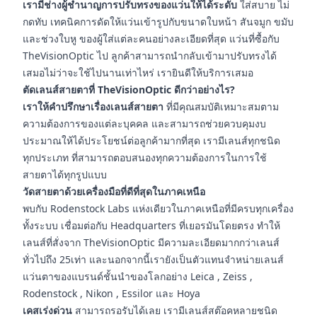
เรามีช่างผู้ชำนาญการปรับทรงของแว่นให้ได้ระดับ
ใส่สบาย ไม่
กดทับ เทคนิคการดัดให้แว่นเข้ารูปกับขนาดใบหน้า สันจมูก ขมับ
และช่วงใบหู ของผู้ใส่แต่ละคนอย่างละเอียดที่สุด แว่นที่ซื้อกับ
TheVisionOptic ไป ลูกค้าสามารถนำกลับเข้ามาปรับทรงได้
เสมอไม่ว่าจะใช้ไปนานเท่าไหร่ เรายินดีให้บริการเสมอ
ตัดเลนส์สายตาที่ TheVisionOptic ดีกว่าอย่างไร?
เราให้คำปรึกษาเรื่องเลนส์สายตา
ที่มีคุณสมบัติเหมาะสมตาม
ความต้องการของแต่ละบุคคล และสามารถช่วยควบคุมงบ
ประมาณให้ได้ประโยชน์ต่อลูกค้ามากที่สุด เรามีเลนส์ทุกชนิด
ทุกประเภท ที่สามารถตอบสนองทุกความต้องการในการใช้
สายตาได้ทุกรูปแบบ
วัดสายตาด้วยเครื่องมือที่ดีที่สุดในภาคเหนือ
พบกับ Rodenstock Labs แห่งเดียวในภาคเหนือที่มีครบทุกเครื่อง
ทั้งระบบ เชื่อมต่อกับ Headquarters ที่เยอรมันโดยตรง ทำให้
เลนส์ที่สั่งจาก TheVisionOptic มีความละเอียดมากกว่าเลนส์
ทั่วไปถึง 25เท่า และนอกจากนี้เรายังเป็นตัวแทนจำหน่ายเลนส์
แว่นตาของแบรนด์ชั้นนำของโลกอย่าง Leica , Zeiss ,
Rodenstock , Nikon , Essilor และ Hoya
เคสเร่งด่วน
สามารถรอรับได้เลย เรามีเลนส์สต๊อคหลายชนิด