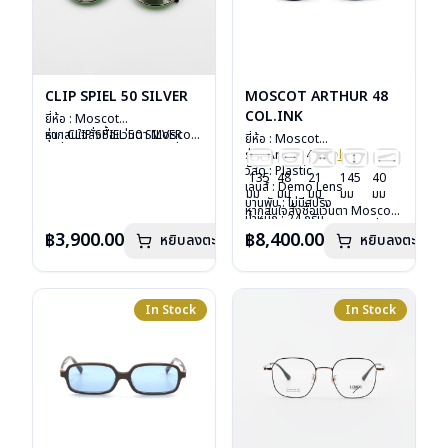
CLIP SPIEL 50 SILVER
MOSCOT ARTHUR 48
COL.INK
ยี่ห้อ : Moscot
รุ่น : CLIP SPIEL 50 SILVER
หากสนใจสั่งชื้อแว่นตา Moscot
ยี่ห้อ : Moscot
วัสดุ : Metal
รุ่นอื่นนอกเหนือจากรายการที่ได้
รุ่น : Arthur 48
Col.ink
เลนส์ : กันแดดสีเขียว G-15
ลงไว้กรุณาติดต่อเรา
คลิก
วัสดุ : Plastic
135
48
21
145
40
Lenses
เลนส์ : Demo Lens
มม
มม
มม
มม
มม
น้ำหนัก : 16 กรัม
บานพับ : ไม่มีสปริง
หากสนใจสั่งชื้อแว่นตา Moscot
อุปกรณ์ : ซองหนัง
น้ำหนัก : 24 กรัม
รุ่นอื่นนอกเหนือจากรายการที่ได้
การรับประกัน : 1 ปี
อุปกรณ์ : กล่องแว่น, กล่อง
฿3,900.00
฿8,400.00
หยิบลงตะกร้า
หยิบลงตะกร้า
ลงไว้กรุณาติดต่อเรา
คลิก
กระดาษ, ผ้าเช็ดแว่น
การรับประกัน : 1 ปี
In Stock
In Stock