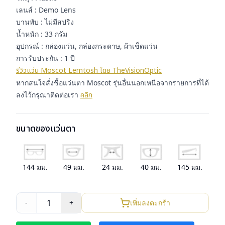
เลนส์ : Demo Lens
บานพับ : ไม่มีสปริง
น้ำหนัก : 33 กรัม
อุปกรณ์ : กล่องแว่น, กล่องกระดาษ, ผ้าเช็ดแว่น
การรับประกัน : 1 ปี
รีวิวแว่น Moscot Lemtosh โดย TheVisionOptic
หากสนใจสั่งชื้อแว่นตา Moscot รุ่นอื่นนอกเหนือจากรายการที่ได้
ลงไว้กรุณาติดต่อเรา
คลิก
ขนาดของแว่นตา
144
มม.
49
มม.
24
มม.
40
มม.
145
มม.
1
-
+
เพิ่มลงตะกร้า