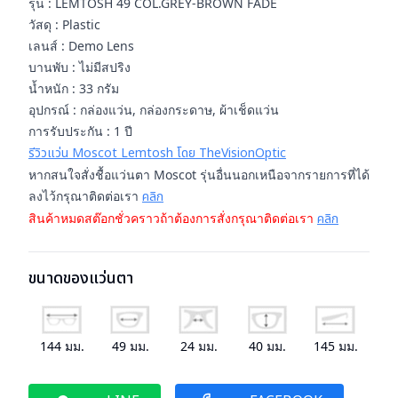
รุ่น : LEMTOSH 49 COL.GREY-BROWN FADE
วัสดุ : Plastic
เลนส์ : Demo Lens
บานพับ : ไม่มีสปริง
น้ำหนัก : 33 กรัม
อุปกรณ์ : กล่องแว่น, กล่องกระดาษ, ผ้าเช็ดแว่น
การรับประกัน : 1 ปี
รีวิวแว่น Moscot Lemtosh โดย TheVisionOptic
หากสนใจสั่งชื้อแว่นตา Moscot รุ่นอื่นนอกเหนือจากรายการที่ได้
ลงไว้กรุณาติดต่อเรา
คลิก
สินค้าหมดสต๊อกชั่วคราวถ้าต้องการสั่งกรุณาติดต่อเรา
คลิก
ขนาดของแว่นตา
144
มม.
49
มม.
24
มม.
40
มม.
145
มม.