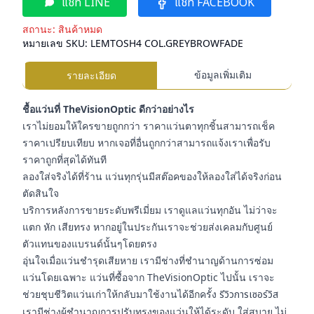
แชท LINE
แชท FACEBOOK
สถานะ:
สินค้าหมด
หมายเลข SKU:
LEMTOSH4 COL.GREYBROWFADE
ข้อมูลเพิ่มเติม
รายละเอียด
ชื้อแว่นที่ TheVisionOptic ดีกว่าอย่างไร
เราไม่ยอมให้ใครขายถูกกว่า ราคาแว่นตาทุกชิ้นสามารถเช็ค
ราคาเปรียบเทียบ หากเจอที่อื่นถูกกว่าสามารถแจ้งเราเพื่อรับ
ราคาถูกที่สุดได้ทันที
ลองใส่จริงได้ที่ร้าน แว่นทุกรุ่นมีสต๊อคของให้ลองใส่ได้จริงก่อน
ตัดสินใจ
บริการหลังการขายระดับพรีเมี่ยม เราดูแลแว่นทุกอัน ไม่ว่าจะ
แตก หัก เสียทรง หากอยู่ในประกันเราจะช่วยส่งเคลมกับศูนย์
ตัวแทนของแบรนด์นั้นๆโดยตรง
อุ่นใจเมื่อแว่นชำรุดเสียหาย เรามีช่างที่ชำนาญด้านการซ่อม
แว่นโดยเฉพาะ แว่นที่ซื้อจาก TheVisionOptic ไปนั้น เราจะ
ช่วยชุบชีวิตแว่นเก่าให้กลับมาใช้งานได้อีกครั้ง
รีวิวการเซอร์วิส
เรามีช่างผู้ชำนาญการปรับทรงของแว่นให้ได้ระดับ ใส่สบาย ไม่