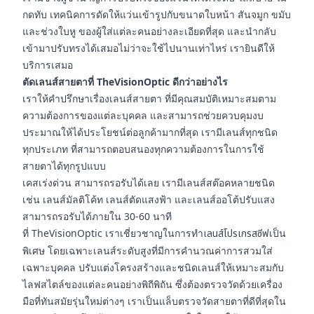
กดทับ เทคนิคการดัดให้แว่นเข้ารูปกับขนาดใบหน้า สันจมูก ขมับ
และช่วงใบหู ของผู้ใส่แต่ละคนอย่างละเอียดที่สุด และนำกลับ
เข้ามาปรับทรงได้เสมอไม่ว่าจะใช้ไปนานเท่าไหร่ เรายินดีให้
บริการเสมอ
ตัดเลนส์สายตาที่ TheVisionOptic ดีกว่าอย่างไร
เราให้คำปรึกษาเรื่องเลนส์สายตา ที่มีคุณสมบัติเหมาะสมตาม
ความต้องการของแต่ละบุคคล และสามารถช่วยควบคุมงบ
ประมาณให้ได้ประโยชน์ต่อลูกค้ามากที่สุด เรามีเลนส์ทุกชนิด
ทุกประเภท ที่สามารถตอบสนองทุกความต้องการในการใช้
สายตาได้ทุกรูปแบบ
เคสเร่งด่วน สามารถรอรับได้เลย เรามีเลนส์สต๊อคหลายชนิด
เช่น เลนส์มัลติโค้ท เลนส์ตัดแสงฟ้า และเลนส์ออโต้ปรับแสง
สามารถรอรับได้ภายใน 30-60 นาที
ที่ TheVisionOptic เราเชี่ยวชาญในการทำ
เลนส์โปรเกรสซีฟ
เป็น
พิเศษ โดยเฉพาะเลนส์ระดับสูงที่มีการคำนวณค่าการสวมใส่
เฉพาะบุคคล ปรับแต่งโครงสร้างและชนิดเลนส์ให้เหมาะสมกับ
ไลฟสไตล์ของแต่ละคนอย่างพิถีพิถัน ซึ่งต้องตรวจวัดด้วยเครื่อง
มือที่ทันสมัยรุ่นใหม่ต่างๆ เราเป็นแล็บตรวจวัดสายตาที่ดีที่สุดใน