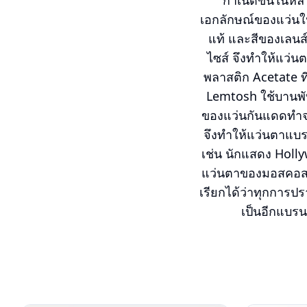
กำเนิดขึ้นในห
เอกลักษณ์ของแว่นใน
แท้ และสีของเลนส
ไซส์ จึงทำให้แว่
พลาสติก Acetate ที
Lemtosh ใช้บานพับ
ของแว่นกันแดดทำจา
จึงทำให้แว่นตาแบร
เช่น นักแสดง Holly
แว่นตาของมอสคอส (M
เรียกได้ว่าทุกการป
เป็นอีกแบรนด