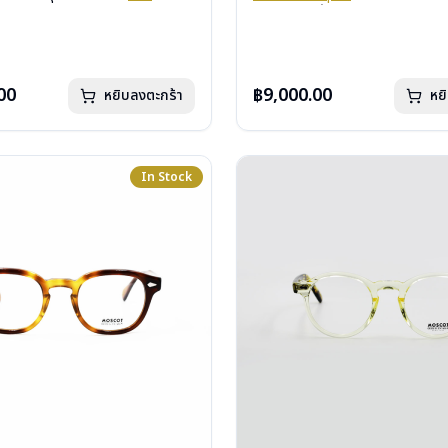
ีสปริง
บานพับ : ไม่มีสปริง
หากสนใจสั่งชื้อแว่นตา Moscot รุ่น
กรัม
น้ำหนัก : 32 กรัม
จากรายการที่ได้ลงไว้กรุณาติดต่อเ
่องแว่น, กล่องกระดาษ, ผ้าเช็ดแว่น
อุปกรณ์ : กล่องแว่น, กล่องกระดาษ, 
: 1 ปี
การรับประกัน : 1 ปี
00
฿9,000.00
หยิบลงตะกร้า
หย
In Stock