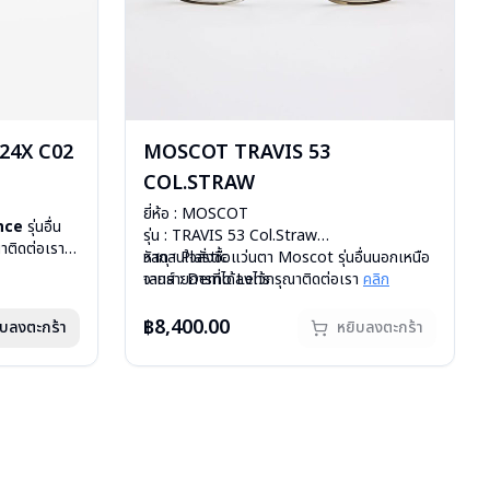
24X C02
MOSCOT TRAVIS 53
COL.STRAW
ยี่ห้อ : MOSCOT
nce
รุ่นอื่น
รุ่น : TRAVIS 53 Col.Straw
าติดต่อเรา
วัสดุ : Plastic
หากสนใจสั่งชื้อแว่นตา Moscot รุ่นอื่นนอกเหนือ
เลนส์ : Demo Lens
จากรายการที่ได้ลงไว้กรุณาติดต่อเรา
คลิก
บานพับ : ไม่มีสปริง
สินค้าหมดสต๊อกชั่วคราวหากต้องการสั่งกรุณา
น้ำหนัก : 26 กรัม
ติดต่อเรา
คลิก
฿8,400.00
ิบลงตะกร้า
หยิบลงตะกร้า
อุปกรณ์ : กล่องแว่น, กล่องกระดาษ, ผ้าเช็ดแว่น
การรับประกัน : 1 ปี