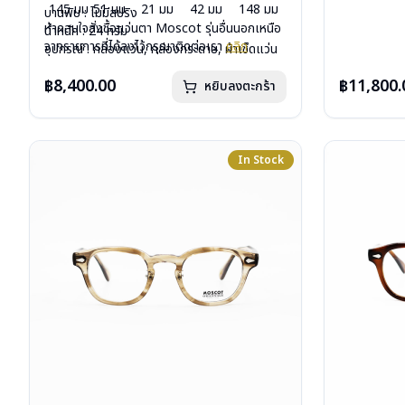
145 มม
51 มม
21 มม
42 มม
148 มม
บานพับ : ไม่มีสปริง
บานพับ : ไม่ม
หากสนใจสั่งชื้อแว่นตา Moscot รุ่นอื่นนอกเหนือ
น้ำหนัก : 24 กรัม
น้ำหนัก : 20 
จากรายการที่ได้ลงไว้กรุณาติดต่อเรา
คลิก
อุปกรณ์ : กล่องแว่น, กล่องกระดาษ, ผ้าเช็ดแว่น
อุปกรณ์ : กล
การรับประกัน : 1 ปี
การรับประกัน 
฿8,400.00
฿11,800.
หยิบลงตะกร้า
In Stock