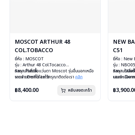
MOSCOT ARTHUR 48
NEW BA
COL.TOBACCO
C51
ยี่ห้อ : MOSCOT
ยี่ห้อ : New
รุ่น : Arthur 48 Col.Tocacco
รุ่น : NBO
วัสดุ : Plastic
หากสนใจสั่งชื้อแว่นตา Moscot รุ่นอื่นนอกเหนือ
วัสดุ : Stai
หากสนใจสั่งช
เลนส์ : Demo Lens
จากรายการที่ได้ลงไว้กรุณาติดต่อเรา
คลิก
เลนส์ : De
นอกเหนือจากร
บานพับ : ไม่มีสปริง
บานพับ : ไม่ม
คลิก
น้ำหนัก : 24 กรัม
น้ำหนัก : 26
฿8,400.00
฿3,900.0
หยิบลงตะกร้า
อุปกรณ์ : กล่องแว่น, กล่องกระดาษ, ผ้าเช็ดแว่น
อุปกรณ์ : กล่
การรับประกัน : 1 ปี
การรับประกัน 