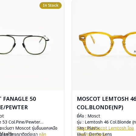
In Stock
 FANAGLE 50
MOSCOT LEMTOSH 4
NE/PEWTER
COL.BLONDE(NP)
cot
ยี่ห้อ : Mosct
gle 53 Col.Pine/Pewter
รุ่น : Lemtosh 46 Col.Blonde (
c
ื้อแว่นตา Moscot รุ่นอื่นนอกเหนือ
วัสดุ : Plastic
รีวิวแว่น Moscot Lemtosh โดย
mo Lens
ได้ลงไว้กรุณาติดต่อเรา
คลิก
เลนส์ : Demo Lens
TheVisionOptic