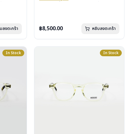
อื่นนอกเหนือ
บานพับ : ไม่มีสปริง
หากสนใจสั่งชื้อแว่นตา Moscot รุ่นอื่นนอกเหนือ
รา
คลิก
น้ำหนัก : 34 กรัม
จากรายการที่ได้ลงไว้กรุณาติดต่อเรา
คลิก
ผ้าเช็ดแว่น
อุปกรณ์ : กล่องแว่น, กล่องกระดาษ, ผ้าเช็ดแว่น
การรับประกัน : 1 ปี
฿8,500.00
ิบลงตะกร้า
หยิบลงตะกร้า
In Stock
In Stock