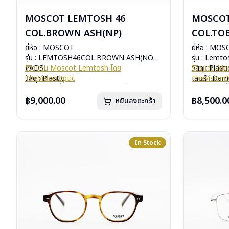
MOSCOT LEMTOSH 46
MOSCOT
COL.BROWN ASH(NP)
COL.TO
ยี่ห้อ : MOSCOT
ยี่ห้อ : MO
รุ่น : LEMTOSH46COL.BROWN ASH(NOSE
รุ่น : Lemt
PADS)
รีวิวแว่น Moscot Lemtosh โดย
วัสดุ : Plasti
รีวิวแว่น 
วัสดุ : Plastic
TheVisionOptic
เลนส์ : De
TheVisionO
เลนส์ : Demo Lens
หากสนใจสั่งชื้อแว่นตา Moscot รุ่นอื่นนอกเหนือ
บานพับ : ไม่ม
หากสนใจสั่งช
บานพับ : ไม่มีสปริง
จากรายการที่ได้ลงไว้กรุณาติดต่อเรา
คลิก
น้ำหนัก : 33 
จากรายการที่
฿9,000.00
฿8,500.0
หยิบลงตะกร้า
น้ำหนัก : 33 กรัม
อุปกรณ์ : กล
อุปกรณ์ : กล่องแว่น, กล่องกระดาษ, ผ้าเช็ดแว่น
การรับประกัน 
การรับประกัน : 1 ปี
In Stock