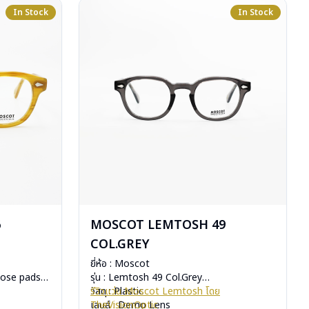
In Stock
In Stock
6
MOSCOT LEMTOSH 49
COL.GREY
ยี่ห้อ : Moscot
nose pads)
รุ่น : Lemtosh 49 Col.Grey
วัสดุ : Plastic
รีวิวแว่น Moscot Lemtosh โดย
เลนส์ : Demo Lens
TheVisionOptic