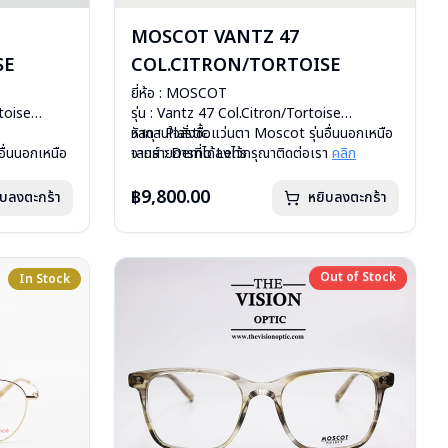
MOSCOT VANTZ 47
SE
COL.CITRON/TORTOISE
ยี่ห้อ : MOSCOT
rtoise
รุ่น : Vantz 47 Col.Citron/Tortoise
วัสดุ : Plastic
หากสนใจสั่งชื้อแว่นตา Moscot รุ่นอื่นนอกเหนือ
อื่นนอกเหนือ
เลนส์ : Demo Lens
จากรายการที่ได้ลงไว้กรุณาติดต่อเรา
คลิก
รา
คลิก
บานพับ : ไม่มีสปริง
น้ำหนัก : 23 กรัม
฿9,800.00
ิบลงตะกร้า
หยิบลงตะกร้า
ผ้าเช็ดแว่น
อุปกรณ์ : กล่องแว่น, กล่องกระดาษ, ผ้าเช็ดแว่น
การรับประกัน : 1 ปี
Out of Stock
In Stock
Out of Stock