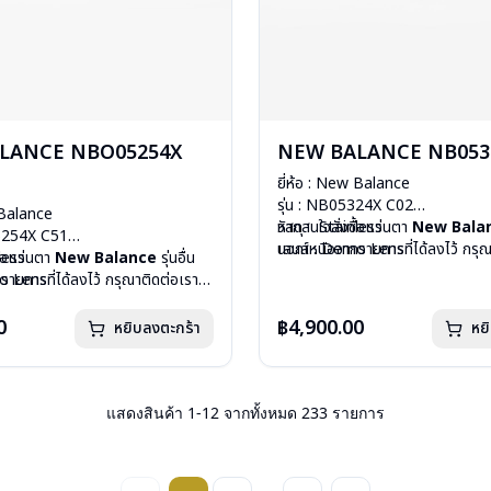
LANCE NBO05254X
NEW BALANCE NB053
ยี่ห้อ : New Balance
รุ่น : NB05324X C02
 Balance
วัสดุ : Stainless
หากสนใจสั่งชื้อแว่นตา
New Bala
05254X C51
เลนส์ : Demo Lens
นอกเหนือจากรายการที่ได้ลงไว้ กรุณ
nless
ื้อแว่นตา
New Balance
รุ่นอื่น
บานพับ : ไม่มีสปริง
คลิก
mo Lens
ายการที่ได้ลงไว้ กรุณาติดต่อเรา
น้ำหนัก : 19 กรัม
ีสปริง
อุปกรณ์ : กล่องแว่น , ผ้าเช็ดแว่น
 กรัม
0
฿4,900.00
หยิบลงตะกร้า
หย
การรับประกัน : 1 ปี
องแว่น , ผ้าเช็ดแว่น
: 1 ปี
แสดงสินค้า
1
-
12
จากทั้งหมด
233
รายการ
...