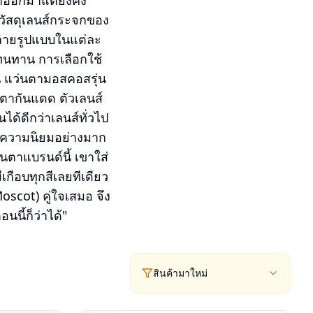
าออกมาแต่ยังคง
้วัสดุเลนส์กระจกของ
หลายรูปแบบในแต่ละ
ทนทาน การเลือกใช้
่น แว่นตามอสคอสรุ่น
นตากันแดด ตัวเลนส์
้ดีกว่าเลนส์ทั่วไป
ห้ความนิยมอย่างมาก
นตาแบรนด์นี้ เขาใส่
กือบทุกสีเลยทีเดียว
scot) คู่ใจเสมอ จึง
นนี้ก็ว่าได้"
สินค้ามาใหม่