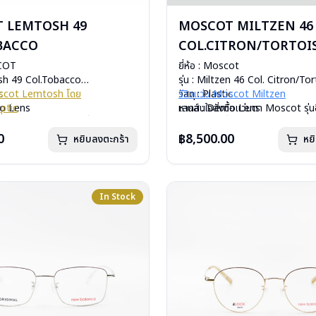
 LEMTOSH 49
MOSCOT MILTZEN 46
BACCO
COL.CITRON/TORTOI
SCOT
ยี่ห้อ : Moscot
osh 49 Col.Tobacco
รุ่น : Miltzen 46 Col. Citron/To
c
Moscot Lemtosh โดย
วัสดุ : Plastic
รีวิวแว่น Moscot Miltzen
mo Lens
ptic
เลนส์ : Demo Lens
หากสนใจสั่งชื้อแว่นตา Moscot รุ่น
ีสปริง
ื้อแว่นตา Moscot รุ่นอื่นนอกเหนือ
บานพับ : ไม่มีสปริง
จากรายการที่ได้ลงไว้กรุณาติดต่อเ
กรัม
ได้ลงไว้กรุณาติดต่อเรา
คลิก
น้ำหนัก : 26 กรัม
0
฿8,500.00
หยิบลงตะกร้า
หย
่องแว่น, กล่องกระดาษ, ผ้าเช็ดแว่น
อุปกรณ์ : กล่องแว่น, กล่องกระดาษ, 
: 1 ปี
การรับประกัน : 1 ปี
In Stock