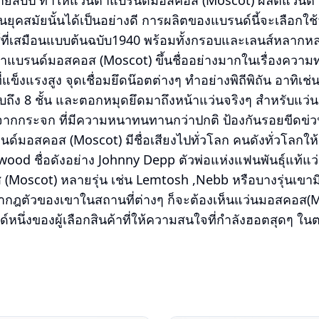
ลายสิบปี ทำให้แว่นตาแบรนด์มอสคอส (Moscot) ผลิตแว่นต
ยุคสมัยนั้นได้เป็นอย่างดี การผลิตของแบรนด์นี้จะเลือกใช
์ที่เสมือนแบบต้นฉบับ1940 พร้อมทั้งกรอบและเลนส์หลาก
นตาแบรนด์มอสคอส (Moscot) ขึ้นชื่ออย่างมากในเรื่องความ
่แข็งแรงสูง จุดเชื่อมยึดน๊อตต่างๆ ทำอย่างพิถีพิถัน อาทิเช
ถึง 8 ชั้น และตอกหมุดยึดมาถึงหน้าแว่นจริงๆ สำหรับแว่
กกระจก ที่มีความหนาทนทานกว่าปกติ ป้องกันรอยขีดข่วนได
นด์มอสคอส (Moscot) มีชื่อเสียงไปทั่วโลก คนดังทั่วโลกใ
wood ชื่อดังอย่าง Johnny Depp ตัวพ่อแห่งแฟนพันธุ์แท้แว่
oscot) หลายรุ่น เช่น Lemtosh ,Nebb หรือบางรุ่นเขามีเ
รากฎตัวของเขาในสถานที่ต่างๆ ก็จะต้องเห็นแว่นมอสคอส(Mo
์หนึ่งของผู้เลือกสินค้าที่ให้ความสนใจที่กำลังฮอตสุดๆ ในตอ