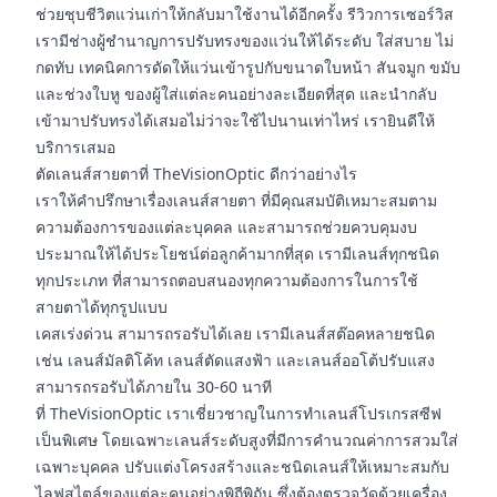
ช่วยชุบชีวิตแว่นเก่าให้กลับมาใช้งานได้อีกครั้ง รีวิวการเซอร์วิส
เรามีช่างผู้ชำนาญการปรับทรงของแว่นให้ได้ระดับ ใส่สบาย ไม่
กดทับ เทคนิคการดัดให้แว่นเข้ารูปกับขนาดใบหน้า สันจมูก ขมับ
และช่วงใบหู ของผู้ใส่แต่ละคนอย่างละเอียดที่สุด และนำกลับ
เข้ามาปรับทรงได้เสมอไม่ว่าจะใช้ไปนานเท่าไหร่ เรายินดีให้
บริการเสมอ
ตัดเลนส์สายตาที่ TheVisionOptic ดีกว่าอย่างไร
เราให้คำปรึกษาเรื่องเลนส์สายตา ที่มีคุณสมบัติเหมาะสมตาม
ความต้องการของแต่ละบุคคล และสามารถช่วยควบคุมงบ
ประมาณให้ได้ประโยชน์ต่อลูกค้ามากที่สุด เรามีเลนส์ทุกชนิด
ทุกประเภท ที่สามารถตอบสนองทุกความต้องการในการใช้
สายตาได้ทุกรูปแบบ
เคสเร่งด่วน สามารถรอรับได้เลย เรามีเลนส์สต๊อคหลายชนิด
เช่น เลนส์มัลติโค้ท เลนส์ตัดแสงฟ้า และเลนส์ออโต้ปรับแสง
สามารถรอรับได้ภายใน 30-60 นาที
ที่ TheVisionOptic เราเชี่ยวชาญในการทำเลนส์โปรเกรสซีฟ
เป็นพิเศษ โดยเฉพาะเลนส์ระดับสูงที่มีการคำนวณค่าการสวมใส่
เฉพาะบุคคล ปรับแต่งโครงสร้างและชนิดเลนส์ให้เหมาะสมกับ
ไลฟสไตล์ของแต่ละคนอย่างพิถีพิถัน ซึ่งต้องตรวจวัดด้วยเครื่อง