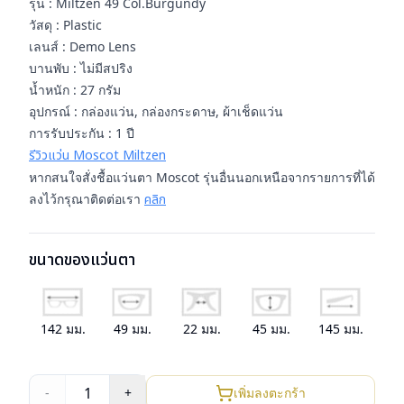
รุ่น : Miltzen 49 Col.Burgundy
วัสดุ : Plastic
เลนส์ : Demo Lens
บานพับ : ไม่มีสปริง
น้ำหนัก : 27 กรัม
อุปกรณ์ : กล่องแว่น, กล่องกระดาษ, ผ้าเช็ดแว่น
การรับประกัน : 1 ปี
รีวิวแว่น Moscot Miltzen
หากสนใจสั่งชื้อแว่นตา Moscot รุ่นอื่นนอกเหนือจากรายการที่ได้
ลงไว้กรุณาติดต่อเรา
คลิก
ขนาดของแว่นตา
142
มม.
49
มม.
22
มม.
45
มม.
145
มม.
1
-
+
เพิ่มลงตะกร้า