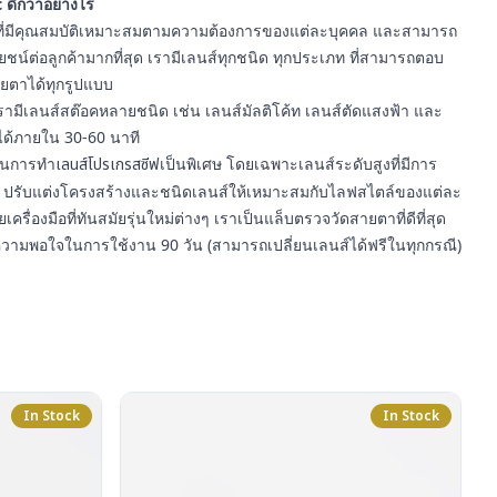
 ดีกว่าอย่างไร
า ที่มีคุณสมบัติเหมาะสมตามความต้องการของแต่ละบุคคล และสามารถ
์ต่อลูกค้ามากที่สุด เรามีเลนส์ทุกชนิด ทุกประเภท ที่สามารถตอบ
ยตาได้ทุกรูปแบบ
รามีเลนส์สต๊อคหลายชนิด เช่น เลนส์มัลติโค้ท เลนส์ตัดแสงฟ้า และ
ได้ภายใน 30-60 นาที
ญในการทำ
เลนส์โปรเกรสซีฟ
เป็นพิเศษ โดยเฉพาะเลนส์ระดับสูงที่มีการ
ปรับแต่งโครงสร้างและชนิดเลนส์ให้เหมาะสมกับไลฟสไตล์ของแต่ละ
ยเครื่องมือที่ทันสมัยรุ่นใหม่ต่างๆ เราเป็นแล็บตรวจวัดสายตาที่ดีที่สุด
ความพอใจในการใช้งาน 90 วัน (สามารถเปลี่ยนเลนส์ได้ฟรีในทุกกรณี)
In Stock
In Stock