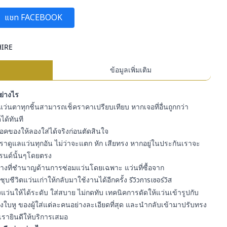
แชท FACEBOOK
HIRE
ข้อมูลเพิ่มเติม
อย่างไร
ว่นตาทุกชิ้นสามารถเช็คราคาเปรียบเทียบ หากเจอที่อื่นถูกกว่า
ได้ทันที
สต๊อคของให้ลองใส่ได้จริงก่อนตัดสินใจ
ราดูแลแว่นทุกอัน ไม่ว่าจะแตก หัก เสียทรง หากอยู่ในประกันเราจะ
รนด์นั้นๆโดยตรง
ีช่างที่ชำนาญด้านการซ่อมแว่นโดยเฉพาะ แว่นที่ซื้อจาก
ุบชีวิตแว่นเก่าให้กลับมาใช้งานได้อีกครั้ง
รีวิวการเซอร์วิส
ว่นให้ได้ระดับ ใส่สบาย ไม่กดทับ เทคนิคการดัดให้แว่นเข้ารูปกับ
ใบหู ของผู้ใส่แต่ละคนอย่างละเอียดที่สุด และนำกลับเข้ามาปรับทรง
เรายินดีให้บริการเสมอ