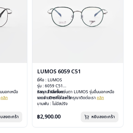
LUMOS 6059 C51
ยี่ห้อ : LUMOS
รุ่น : 6059 C51
ื่นนอกเหนือ
วัสดุ : Titanium
หากสนใจสั่งชื้อแว่นตา LUMOS รุ่นอื่นนอกเหนือ
า
คลิก
เลนส์ : Demo Lens
จากรายการที่ได้ลงไว้กรุณาติดต่อเรา
คลิก
บานพับ : ไม่มีสปริง
น้ำหนัก : 16 กรัม
อุปกรณ์ : กล่องแว่น , ผ้าเช็ดแว่น
฿2,900.00
ิบลงตะกร้า
หยิบลงตะกร้า
การรับประกัน : 2 ปี