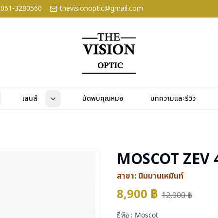
061-3280560
thevisionoptic@gmail.com
เลนส์
นัดพบคุณหมอ
บทความและรีวิว
MOSCOT ZEV 
สาขา:
นิมมานเหมินท์
8,900
฿
12,900
฿
ยี่ห้อ : Moscot