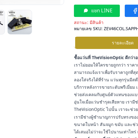
แชท LINE
สถานะ:
มีสินค้า
หมายเลข SKU:
ZEV46COL.SAPP
รายละเอียด
ชื้อแว่นที่ TheVisionOptic ดีกว่า
เราไม่ยอมให้ใครขายถูกกว่า ราคาแ
สามารถแจ้งเราเพื่อรับราคาถูกที่สุด
ลองใส่จริงได้ที่ร้าน แว่นทุกรุ่นมี
บริการหลังการขายระดับพรีเมี่ยม เ
ช่วยส่งเคลมกับศูนย์ตัวแทนของแบ
อุ่นใจเมื่อแว่นชำรุดเสียหาย เราม
TheVisionOptic ไปนั้น เราจะช่วยช
เรามีช่างผู้ชำนาญการปรับทรงของแ
ขนาดใบหน้า สันจมูก ขมับ และช่วง
ได้เสมอไม่ว่าจะใช้ไปนานเท่าไหร่ 