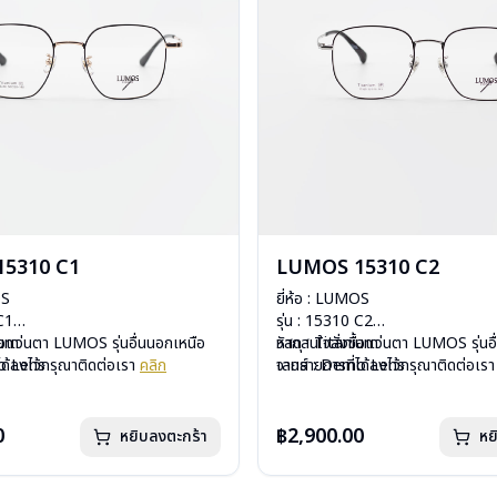
5310 C1
LUMOS 15310 C2
OS
ยี่ห้อ : LUMOS
 C1
รุ่น : 15310 C2
ium
ื้อแว่นตา LUMOS รุ่นอื่นนอกเหนือ
วัสดุ : Titanium
หากสนใจสั่งชื้อแว่นตา LUMOS รุ่นอ
mo Lens
ได้ลงไว้กรุณาติดต่อเรา
คลิก
เลนส์ : Demo Lens
จากรายการที่ได้ลงไว้กรุณาติดต่อเร
ีสปริง
บานพับ : ไม่มีสปริง
กรัม
น้ำหนัก : 16 กรัม
องแว่น , ผ้าเช็ดแว่น
อุปกรณ์ : กล่องแว่น , ผ้าเช็ดแว่น
0
฿2,900.00
หยิบลงตะกร้า
หย
: 2 ปี
การรับประกัน : 2 ปี