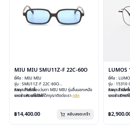
MIU MIU SMU11Z-F 22C-60O
LUMOS 1
ยี่ห้อ : MIU MIU
ยี่ห้อ : LUM
รุ่น : SMU11Z-F 22C-60O
รุ่น : 15310
วัสดุ : Plastic
หากสนใจสั่งชื้อแว่นตา MIU MIU รุ่นอื่นนอกเหนือ
วัสดุ : Titan
หากสนใจสั่งช
เลนส์ : กันแดดสีฟ้า
จากรายการที่ได้ลงไว้กรุณาติดต่อเรา
คลิก
เลนส์ : De
จากรายการที่
บานพับ : ไม่มีสปริง
บานพับ : ไม่ม
น้ำหนัก : 24 กรัม
น้ำหนัก : 16 
อุปกรณ์ : กล่องแว่น , ผ้าเช็ดแว่น
อุปกรณ์ : กล่
฿14,400.00
฿2,900.0
หยิบลงตะกร้า
การรับประกัน : 1 ปี
การรับประกัน 