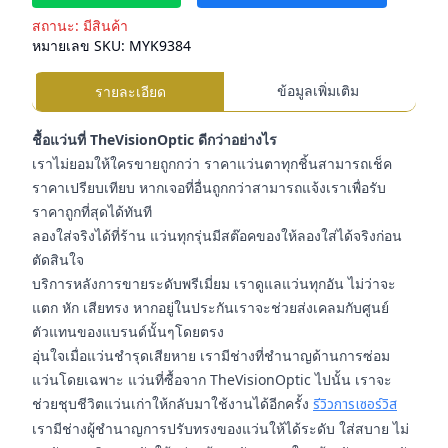
สถานะ:
มีสินค้า
หมายเลข SKU:
MYK9384
ข้อมูลเพิ่มเติม
รายละเอียด
ชื้อแว่นที่ TheVisionOptic ดีกว่าอย่างไร
เราไม่ยอมให้ใครขายถูกกว่า ราคาแว่นตาทุกชิ้นสามารถเช็ค
ราคาเปรียบเทียบ หากเจอที่อื่นถูกกว่าสามารถแจ้งเราเพื่อรับ
ราคาถูกที่สุดได้ทันที
ลองใส่จริงได้ที่ร้าน แว่นทุกรุ่นมีสต๊อคของให้ลองใส่ได้จริงก่อน
ตัดสินใจ
บริการหลังการขายระดับพรีเมี่ยม เราดูแลแว่นทุกอัน ไม่ว่าจะ
แตก หัก เสียทรง หากอยู่ในประกันเราจะช่วยส่งเคลมกับศูนย์
ตัวแทนของแบรนด์นั้นๆโดยตรง
อุ่นใจเมื่อแว่นชำรุดเสียหาย เรามีช่างที่ชำนาญด้านการซ่อม
แว่นโดยเฉพาะ แว่นที่ซื้อจาก TheVisionOptic ไปนั้น เราจะ
ช่วยชุบชีวิตแว่นเก่าให้กลับมาใช้งานได้อีกครั้ง
รีวิวการเซอร์วิส
เรามีช่างผู้ชำนาญการปรับทรงของแว่นให้ได้ระดับ ใส่สบาย ไม่