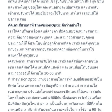
กดทับ เทคนิคการดัดให้แว่นเข้ารูปกับขนาดใบหน้า สันจมูก ขมับ
และช่วงใบหู ของผู้ใส่แต่ละคนอย่างละเอียดที่สุด และนำกลับ
เข้ามาปรับทรงได้เสมอไม่ว่าจะใช้ไปนานเท่าไหร่ เรายินดีให้
บริการเสมอ
ตัดเลนส์สายตาที่ TheVisionOptic ดีกว่าอย่างไร
เราให้คำปรึกษาเรื่องเลนส์สายตา ที่มีคุณสมบัติเหมาะสมตาม
ความต้องการของแต่ละบุคคล และสามารถช่วยควบคุมงบ
ประมาณให้ได้ประโยชน์ต่อลูกค้ามากที่สุด เรามีเลนส์ทุกชนิด
ทุกประเภท ที่สามารถตอบสนองทุกความต้องการในการใช้
สายตาได้ทุกรูปแบบ
เคสเร่งด่วน สามารถรอรับได้เลย เรามีเลนส์สต๊อคหลายชนิด
เช่น เลนส์มัลติโค้ท เลนส์ตัดแสงฟ้า และเลนส์ออโต้ปรับแสง
สามารถรอรับได้ภายใน 30-60 นาที
ที่ TheVisionOptic เราเชี่ยวชาญในการทำ
เลนส์โปรเกรสซีฟ
เป็น
พิเศษ โดยเฉพาะเลนส์ระดับสูงที่มีการคำนวณค่าการสวมใส่
เฉพาะบุคคล ปรับแต่งโครงสร้างและชนิดเลนส์ให้เหมาะสมกับ
ไลฟสไตล์ของแต่ละคนอย่างพิถีพิถัน ซึ่งต้องตรวจวัดด้วยเครื่อง
มือที่ทันสมัยรุ่นใหม่ต่างๆ เราเป็นแล็บตรวจวัดสายตาที่ดีที่สุดใน
ภาคเหนือ เราจึงกล้ารับประกันความพอใจในการใช้งาน 90 วัน