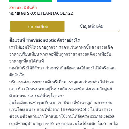
สถานะ:
มีสินค้า
หมายเลข SKU:
LITEANITACOL.122
ข้อมูลเพิ่มเติม
รายละเอียด
ชื้อแว่นที่ TheVisionOptic ดีกว่าอย่างไร
เราไม่ยอมให้ใครขายถูกกว่า ราคาแว่นตาทุกชิ้นสามารถเช็ค
ราคาเปรียบเทียบ หากเจอที่อื่นถูกกว่าสามารถแจ้งเราเพื่อรับ
ราคาถูกที่สุดได้ทันที
ลองใส่จริงได้ที่ร้าน แว่นทุกรุ่นมีสต๊อคของให้ลองใส่ได้จริงก่อน
ตัดสินใจ
บริการหลังการขายระดับพรีเมี่ยม เราดูแลแว่นทุกอัน ไม่ว่าจะ
แตก หัก เสียทรง หากอยู่ในประกันเราจะช่วยส่งเคลมกับศูนย์
ตัวแทนของแบรนด์นั้นๆโดยตรง
อุ่นใจเมื่อแว่นชำรุดเสียหาย เรามีช่างที่ชำนาญด้านการซ่อม
แว่นโดยเฉพาะ แว่นที่ซื้อจาก TheVisionOptic ไปนั้น เราจะ
ช่วยชุบชีวิตแว่นเก่าให้กลับมาใช้งานได้อีกครั้ง
รีวิวการเซอร์วิส
เรามีช่างผู้ชำนาญการปรับทรงของแว่นให้ได้ระดับ ใส่สบาย ไม่