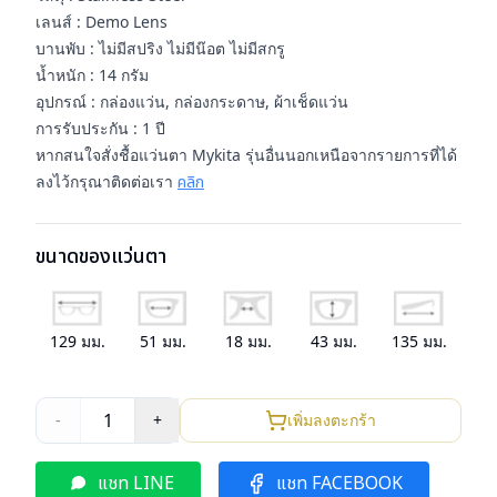
เลนส์ : Demo Lens
บานพับ : ไม่มีสปริง ไม่มีน๊อต ไม่มีสกรู
น้ำหนัก : 14 กรัม
อุปกรณ์ : กล่องแว่น, กล่องกระดาษ, ผ้าเช็ดแว่น
การรับประกัน : 1 ปี
หากสนใจสั่งชื้อแว่นตา Mykita รุ่นอื่นนอกเหนือจากรายการที่ได้
ลงไว้กรุณาติดต่อเรา
คลิก
ขนาดของแว่นตา
129
มม.
51
มม.
18
มม.
43
มม.
135
มม.
1
-
+
เพิ่มลงตะกร้า
แชท LINE
แชท FACEBOOK