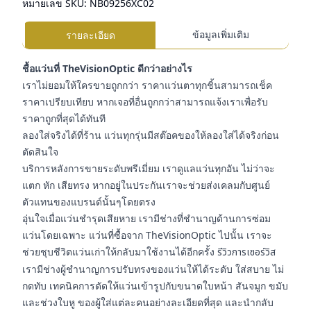
หมายเลข SKU:
NB09256XC02
ข้อมูลเพิ่มเติม
รายละเอียด
ชื้อแว่นที่ TheVisionOptic ดีกว่าอย่างไร
เราไม่ยอมให้ใครขายถูกกว่า ราคาแว่นตาทุกชิ้นสามารถเช็ค
ราคาเปรียบเทียบ หากเจอที่อื่นถูกกว่าสามารถแจ้งเราเพื่อรับ
ราคาถูกที่สุดได้ทันที
ลองใส่จริงได้ที่ร้าน แว่นทุกรุ่นมีสต๊อคของให้ลองใส่ได้จริงก่อน
ตัดสินใจ
บริการหลังการขายระดับพรีเมี่ยม เราดูแลแว่นทุกอัน ไม่ว่าจะ
แตก หัก เสียทรง หากอยู่ในประกันเราจะช่วยส่งเคลมกับศูนย์
ตัวแทนของแบรนด์นั้นๆโดยตรง
อุ่นใจเมื่อแว่นชำรุดเสียหาย เรามีช่างที่ชำนาญด้านการซ่อม
แว่นโดยเฉพาะ แว่นที่ซื้อจาก TheVisionOptic ไปนั้น เราจะ
ช่วยชุบชีวิตแว่นเก่าให้กลับมาใช้งานได้อีกครั้ง
รีวิวการเซอร์วิส
เรามีช่างผู้ชำนาญการปรับทรงของแว่นให้ได้ระดับ ใส่สบาย ไม่
กดทับ เทคนิคการดัดให้แว่นเข้ารูปกับขนาดใบหน้า สันจมูก ขมับ
และช่วงใบหู ของผู้ใส่แต่ละคนอย่างละเอียดที่สุด และนำกลับ