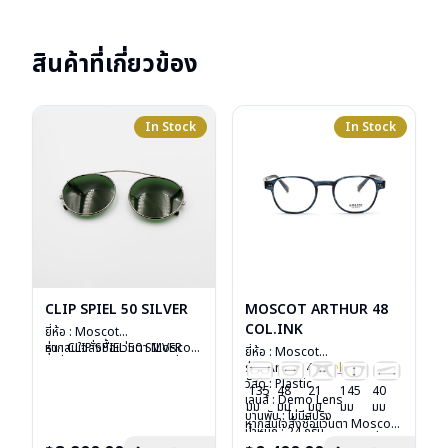
สินค้าที่เกี่ยวข้อง
In Stock
In Stock
CLIP SPIEL 50 SILVER
MOSCOT ARTHUR 48
COL.INK
ยี่ห้อ : Moscot
รุ่น : CLIP SPIEL 50 SILVER
หากสนใจสั่งชื้อแว่นตา Moscot
ยี่ห้อ : Moscot
วัสดุ : Metal
รุ่นอื่นนอกเหนือจากรายการที่ได้
รุ่น : Arthur 48
Col.ink
เลนส์ : กันแดดสีเขียว G-15
ลงไว้กรุณาติดต่อเรา
คลิก
วัสดุ : Plastic
135
48
21
145
40
Lenses
เลนส์ : Demo Lens
มม
มม
มม
มม
มม
น้ำหนัก : 16 กรัม
บานพับ : ไม่มีสปริง
หากสนใจสั่งชื้อแว่นตา Moscot
อุปกรณ์ : ซองหนัง
น้ำหนัก : 24 กรัม
รุ่นอื่นนอกเหนือจากรายการที่ได้
การรับประกัน : 1 ปี