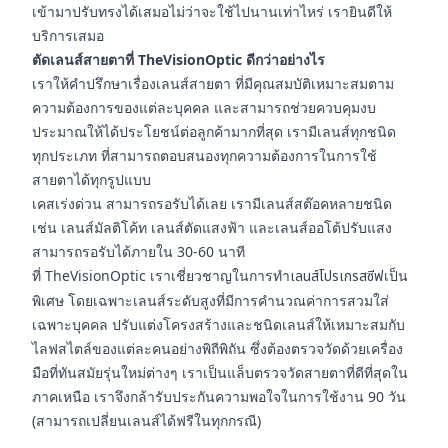
เข้ามาปรับทรงได้เสมอไม่ว่าจะใช้ไปนานเท่าไหร่ เรายินดีให้
บริการเสมอ
ตัดเลนส์สายตาที่ TheVisionOptic ดีกว่าอย่างไร
เราให้คำปรึกษาเรื่องเลนส์สายตา ที่มีคุณสมบัติเหมาะสมตาม
ความต้องการของแต่ละบุคคล และสามารถช่วยควบคุมงบ
ประมาณให้ได้ประโยชน์ต่อลูกค้ามากที่สุด เรามีเลนส์ทุกชนิด
ทุกประเภท ที่สามารถตอบสนองทุกความต้องการในการใช้
สายตาได้ทุกรูปแบบ
เคสเร่งด่วน สามารถรอรับได้เลย เรามีเลนส์สต๊อคหลายชนิด
เช่น เลนส์มัลติโค้ท เลนส์ตัดแสงฟ้า และเลนส์ออโต้ปรับแสง
สามารถรอรับได้ภายใน 30-60 นาที
ที่ TheVisionOptic เราเชี่ยวชาญในการทำ
เลนส์โปรเกรสซีฟ
เป็น
พิเศษ โดยเฉพาะเลนส์ระดับสูงที่มีการคำนวณค่าการสวมใส่
เฉพาะบุคคล ปรับแต่งโครงสร้างและชนิดเลนส์ให้เหมาะสมกับ
ไลฟสไตล์ของแต่ละคนอย่างพิถีพิถัน ซึ่งต้องตรวจวัดด้วยเครื่อง
มือที่ทันสมัยรุ่นใหม่ต่างๆ เราเป็นแล็บตรวจวัดสายตาที่ดีที่สุดใน
ภาคเหนือ เราจึงกล้ารับประกันความพอใจในการใช้งาน 90 วัน
(สามารถเปลี่ยนเลนส์ได้ฟรีในทุกกรณี)