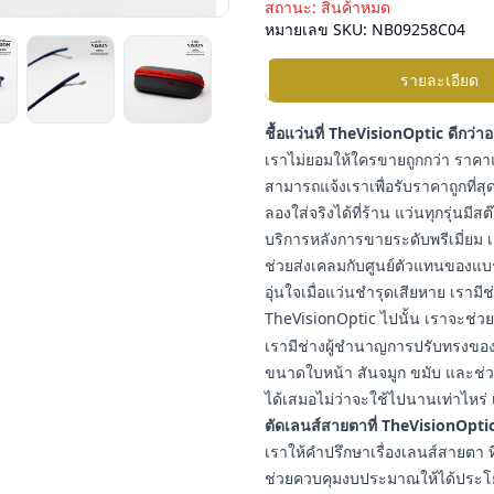
สถานะ:
สินค้าหมด
หมายเลข SKU:
NB09258C04
รายละเอียด
ชื้อแว่นที่ TheVisionOptic ดีกว่า
เราไม่ยอมให้ใครขายถูกกว่า ราคาแ
สามารถแจ้งเราเพื่อรับราคาถูกที่สุด
ลองใส่จริงได้ที่ร้าน แว่นทุกรุ่นมี
บริการหลังการขายระดับพรีเมี่ยม เ
ช่วยส่งเคลมกับศูนย์ตัวแทนของแบ
อุ่นใจเมื่อแว่นชำรุดเสียหาย เราม
TheVisionOptic ไปนั้น เราจะช่วยช
เรามีช่างผู้ชำนาญการปรับทรงของแ
ขนาดใบหน้า สันจมูก ขมับ และช่วง
ได้เสมอไม่ว่าจะใช้ไปนานเท่าไหร่ 
ตัดเลนส์สายตาที่ TheVisionOptic
เราให้คำปรึกษาเรื่องเลนส์สายต
ช่วยควบคุมงบประมาณให้ได้ประโยชน