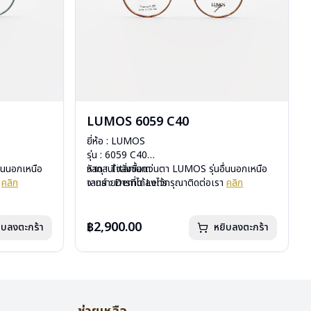
LUMOS 6059 C40
ยี่ห้อ : LUMOS
รุ่น : 6059 C40
ื่นนอกเหนือ
วัสดุ : Titanium
หากสนใจสั่งชื้อแว่นตา LUMOS รุ่นอื่นนอกเหนือ
า
คลิก
เลนส์ : Demo Lens
จากรายการที่ได้ลงไว้กรุณาติดต่อเรา
คลิก
บานพับ : ไม่มีสปริง
น้ำหนัก : 16 กรัม
อุปกรณ์ : กล่องแว่น , ผ้าเช็ดแว่น
฿2,900.00
ิบลงตะกร้า
หยิบลงตะกร้า
การรับประกัน : 2 ปี