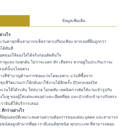
ข้อมูลเพิ่มเติม
อย่างไร
ว่นตาทุกชิ้นสามารถเช็คราคาเปรียบเทียบ หากเจอที่อื่นถูกกว่า
ได้ทันที
สต๊อคของให้ลองใส่ได้จริงก่อนตัดสินใจ
ราดูแลแว่นทุกอัน ไม่ว่าจะแตก หัก เสียทรง หากอยู่ในประกันเราจะ
รนด์นั้นๆโดยตรง
ีช่างที่ชำนาญด้านการซ่อมแว่นโดยเฉพาะ แว่นที่ซื้อจาก
ุบชีวิตแว่นเก่าให้กลับมาใช้งานได้อีกครั้ง
รีวิวการเซอร์วิส
ว่นให้ได้ระดับ ใส่สบาย ไม่กดทับ เทคนิคการดัดให้แว่นเข้ารูปกับ
ใบหู ของผู้ใส่แต่ละคนอย่างละเอียดที่สุด และนำกลับเข้ามาปรับทรง
เรายินดีให้บริการเสมอ
 ดีกว่าอย่างไร
า ที่มีคุณสมบัติเหมาะสมตามความต้องการของแต่ละบุคคล และสามารถ
์ต่อลูกค้ามากที่สุด เรามีเลนส์ทุกชนิด ทุกประเภท ที่สามารถตอบ