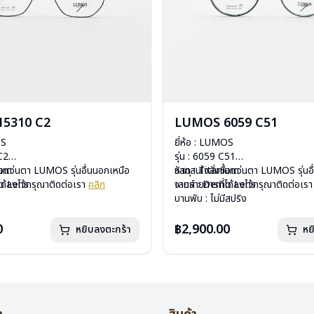
5310 C2
LUMOS 6059 C51
OS
ยี่ห้อ : LUMOS
 C2
รุ่น : 6059 C51
ium
ื้อแว่นตา LUMOS รุ่นอื่นนอกเหนือ
วัสดุ : Titanium
หากสนใจสั่งชื้อแว่นตา LUMOS รุ่นอ
mo Lens
ได้ลงไว้กรุณาติดต่อเรา
คลิก
เลนส์ : Demo Lens
จากรายการที่ได้ลงไว้กรุณาติดต่อเร
ีสปริง
บานพับ : ไม่มีสปริง
กรัม
น้ำหนัก : 16 กรัม
องแว่น , ผ้าเช็ดแว่น
อุปกรณ์ : กล่องแว่น , ผ้าเช็ดแว่น
0
฿2,900.00
หยิบลงตะกร้า
หย
: 2 ปี
การรับประกัน : 2 ปี