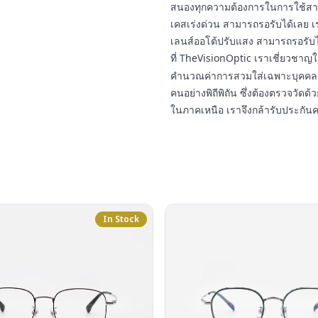
สนองทุกความต้องการในการใช้สา
เคสเร่งด่วน สามารถรอรับได้เลย เ
เลนส์ออโต้ปรับแสง สามารถรอรับ
ที่ TheVisionOptic เราเชี่ยวชา
คำนวณค่าการสวมใส่เฉพาะบุคคล 
คนอย่างพิถีพิถัน ซึ่งต้องตรวจวัดด้ว
ในภาคเหนือ เราจึงกล้ารับประกัน
In Stock