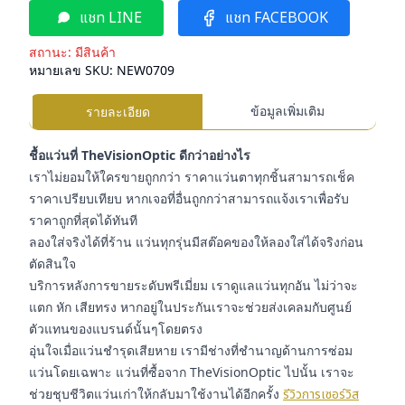
แชท LINE
แชท FACEBOOK
สถานะ:
มีสินค้า
หมายเลข SKU:
NEW0709
ข้อมูลเพิ่มเติม
รายละเอียด
ชื้อแว่นที่ TheVisionOptic ดีกว่าอย่างไร
เราไม่ยอมให้ใครขายถูกกว่า ราคาแว่นตาทุกชิ้นสามารถเช็ค
ราคาเปรียบเทียบ หากเจอที่อื่นถูกกว่าสามารถแจ้งเราเพื่อรับ
ราคาถูกที่สุดได้ทันที
ลองใส่จริงได้ที่ร้าน แว่นทุกรุ่นมีสต๊อคของให้ลองใส่ได้จริงก่อน
ตัดสินใจ
บริการหลังการขายระดับพรีเมี่ยม เราดูแลแว่นทุกอัน ไม่ว่าจะ
แตก หัก เสียทรง หากอยู่ในประกันเราจะช่วยส่งเคลมกับศูนย์
ตัวแทนของแบรนด์นั้นๆโดยตรง
อุ่นใจเมื่อแว่นชำรุดเสียหาย เรามีช่างที่ชำนาญด้านการซ่อม
แว่นโดยเฉพาะ แว่นที่ซื้อจาก TheVisionOptic ไปนั้น เราจะ
ช่วยชุบชีวิตแว่นเก่าให้กลับมาใช้งานได้อีกครั้ง
รีวิวการเซอร์วิส