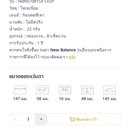
รุ่น : NBN07081SX C02P
วัสดุ : ไทเทเนี่ยม
เลนส์ : กันแดดสีเทา
บานพับ : ไม่มีสปริง
น้ำหนัก : 22 กรัม
อุปกรณ์ : กล่องแว่น , ผ้าเช็ดแว่น
การรับประกัน : 1 ปี
หากสนใจสั่งชื้อแว่นตา
New Balance
รุ่นอื่นนอกเหนือจาก
รายการที่ได้ลงไว้ กรุณาติดต่อเรา
คลิก
ขนาดของแว่นตา
147
มม.
58
มม.
16
มม.
48
มม.
145
มม.
1
-
+
เพิ่มลงตะกร้า