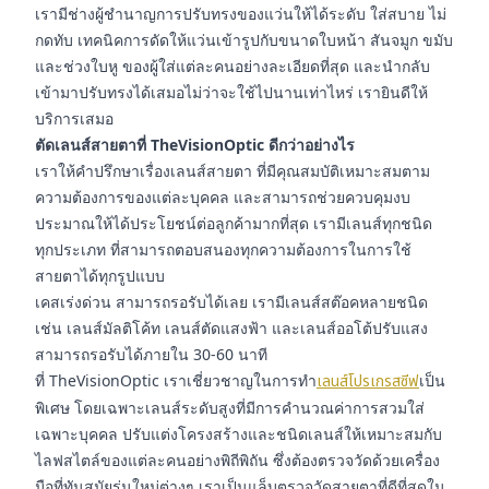
เรามีช่างผู้ชำนาญการปรับทรงของแว่นให้ได้ระดับ ใส่สบาย ไม่
กดทับ เทคนิคการดัดให้แว่นเข้ารูปกับขนาดใบหน้า สันจมูก ขมับ
และช่วงใบหู ของผู้ใส่แต่ละคนอย่างละเอียดที่สุด และนำกลับ
เข้ามาปรับทรงได้เสมอไม่ว่าจะใช้ไปนานเท่าไหร่ เรายินดีให้
บริการเสมอ
ตัดเลนส์สายตาที่ TheVisionOptic ดีกว่าอย่างไร
เราให้คำปรึกษาเรื่องเลนส์สายตา ที่มีคุณสมบัติเหมาะสมตาม
ความต้องการของแต่ละบุคคล และสามารถช่วยควบคุมงบ
ประมาณให้ได้ประโยชน์ต่อลูกค้ามากที่สุด เรามีเลนส์ทุกชนิด
ทุกประเภท ที่สามารถตอบสนองทุกความต้องการในการใช้
สายตาได้ทุกรูปแบบ
เคสเร่งด่วน สามารถรอรับได้เลย เรามีเลนส์สต๊อคหลายชนิด
เช่น เลนส์มัลติโค้ท เลนส์ตัดแสงฟ้า และเลนส์ออโต้ปรับแสง
สามารถรอรับได้ภายใน 30-60 นาที
ที่ TheVisionOptic เราเชี่ยวชาญในการทำ
เลนส์โปรเกรสซีฟ
เป็น
พิเศษ โดยเฉพาะเลนส์ระดับสูงที่มีการคำนวณค่าการสวมใส่
เฉพาะบุคคล ปรับแต่งโครงสร้างและชนิดเลนส์ให้เหมาะสมกับ
ไลฟสไตล์ของแต่ละคนอย่างพิถีพิถัน ซึ่งต้องตรวจวัดด้วยเครื่อง
มือที่ทันสมัยรุ่นใหม่ต่างๆ เราเป็นแล็บตรวจวัดสายตาที่ดีที่สุดใน