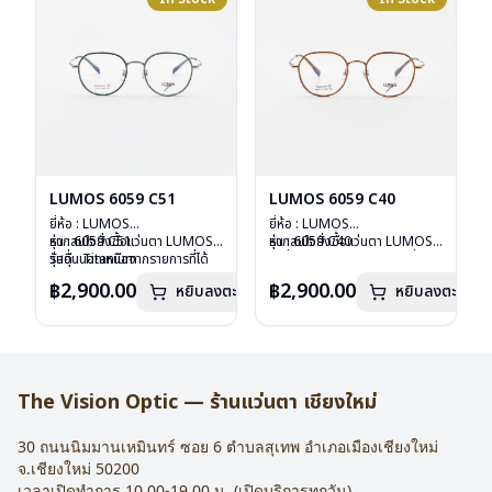
LUMOS 6059 C51
LUMOS 6059 C40
ยี่ห้อ : LUMOS
ยี่ห้อ : LUMOS
รุ่น : 6059 C51
หากสนใจสั่งชื้อแว่นตา LUMOS
รุ่น : 6059 C40
หากสนใจสั่งชื้อแว่นตา LUMOS
วัสดุ : Titanium
รุ่นอื่นนอกเหนือจากรายการที่ได้
วัสดุ : Titanium
รุ่นอื่นนอกเหนือจากรายการที่ได้
เลนส์ : Demo Lens
ลงไว้กรุณาติดต่อเรา
คลิก
เลนส์ : Demo Lens
ลงไว้กรุณาติดต่อเรา
คลิก
฿2,900.00
฿2,900.00
หยิบลงตะกร้า
หยิบลงตะกร้า
บานพับ : ไม่มีสปริง
บานพับ : ไม่มีสปริง
น้ำหนัก : 16 กรัม
น้ำหนัก : 16 กรัม
อุปกรณ์ : กล่องแว่น , ผ้าเช็ดแว่น
อุปกรณ์ : กล่องแว่น , ผ้าเช็ดแว่น
การรับประกัน : 2 ปี
การรับประกัน : 2 ปี
The Vision Optic — ร้านแว่นตา เชียงใหม่
30 ถนนนิมมานเหมินทร์ ซอย 6
ตำบลสุเทพ อำเภอเมืองเชียงใหม่
จ.
เชียงใหม่
50200
เวลาเปิดทำการ 10.00-19.00 น. (เปิดบริการทุกวัน)