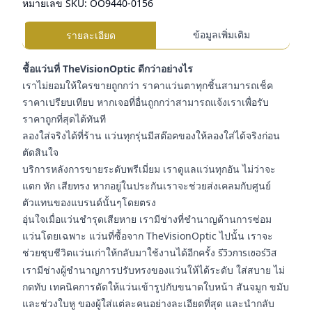
หมายเลข SKU:
OO9440-0156
ข้อมูลเพิ่มเติม
รายละเอียด
ชื้อแว่นที่ TheVisionOptic ดีกว่าอย่างไร
เราไม่ยอมให้ใครขายถูกกว่า ราคาแว่นตาทุกชิ้นสามารถเช็ค
ราคาเปรียบเทียบ หากเจอที่อื่นถูกกว่าสามารถแจ้งเราเพื่อรับ
ราคาถูกที่สุดได้ทันที
ลองใส่จริงได้ที่ร้าน แว่นทุกรุ่นมีสต๊อคของให้ลองใส่ได้จริงก่อน
ตัดสินใจ
บริการหลังการขายระดับพรีเมี่ยม เราดูแลแว่นทุกอัน ไม่ว่าจะ
แตก หัก เสียทรง หากอยู่ในประกันเราจะช่วยส่งเคลมกับศูนย์
ตัวแทนของแบรนด์นั้นๆโดยตรง
อุ่นใจเมื่อแว่นชำรุดเสียหาย เรามีช่างที่ชำนาญด้านการซ่อม
แว่นโดยเฉพาะ แว่นที่ซื้อจาก TheVisionOptic ไปนั้น เราจะ
ช่วยชุบชีวิตแว่นเก่าให้กลับมาใช้งานได้อีกครั้ง
รีวิวการเซอร์วิส
เรามีช่างผู้ชำนาญการปรับทรงของแว่นให้ได้ระดับ ใส่สบาย ไม่
กดทับ เทคนิคการดัดให้แว่นเข้ารูปกับขนาดใบหน้า สันจมูก ขมับ
และช่วงใบหู ของผู้ใส่แต่ละคนอย่างละเอียดที่สุด และนำกลับ