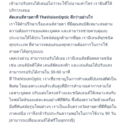
เข้ามาปรับทรงได้เสมอไม่ว่าจะใช้ไปนานเท่าไหร่ เรายินดีให้
บริการเสมอ
ตัดเลนส์สายตาที่ TheVisionOptic ดีกว่าอย่างไร
เราให้คำปรึกษาเรื่องเลนส์สายตา ที่มีคุณสมบัติเหมาะสมตาม
ความต้องการของแต่ละบุคคล และสามารถช่วยควบคุมงบ
ประมาณให้ได้ประโยชน์ต่อลูกค้ามากที่สุด เรามีเลนส์ทุกชนิด
ทุกประเภท ที่สามารถตอบสนองทุกความต้องการในการใช้
สายตาได้ทุกรูปแบบ
เคสเร่งด่วน สามารถรอรับได้เลย เรามีเลนส์สต๊อคหลายชนิด
เช่น เลนส์มัลติโค้ท เลนส์ตัดแสงฟ้า และเลนส์ออโต้ปรับแสง
สามารถรอรับได้ภายใน 30-60 นาที
ที่ TheVisionOptic เราเชี่ยวชาญในการทำ
เลนส์โปรเกรสซีฟ
เป็น
พิเศษ โดยเฉพาะเลนส์ระดับสูงที่มีการคำนวณค่าการสวมใส่
เฉพาะบุคคล ปรับแต่งโครงสร้างและชนิดเลนส์ให้เหมาะสมกับ
ไลฟสไตล์ของแต่ละคนอย่างพิถีพิถัน ซึ่งต้องตรวจวัดด้วยเครื่อง
มือที่ทันสมัยรุ่นใหม่ต่างๆ เราเป็นแล็บตรวจวัดสายตาที่ดีที่สุดใน
ภาคเหนือ เราจึงกล้ารับประกันความพอใจในการใช้งาน 90 วัน
(สามารถเปลี่ยนเลนส์ได้ฟรีในทุกกรณี)