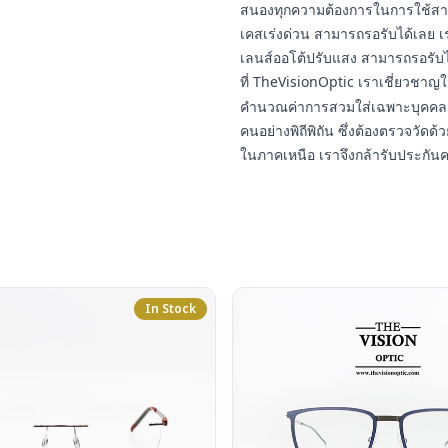
สนองทุกความต้องการในการใช้สา
เคสเร่งด่วน สามารถรอรับได้เลย เ
เลนส์ออโต้ปรับแสง สามารถรอรับ
ที่ TheVisionOptic เราเชี่ยวชา
คำนวณค่าการสวมใส่เฉพาะบุคคล 
คนอย่างพิถีพิถัน ซึ่งต้องตรวจวัดด้ว
ในภาคเหนือ เราจึงกล้ารับประกัน
In Stock