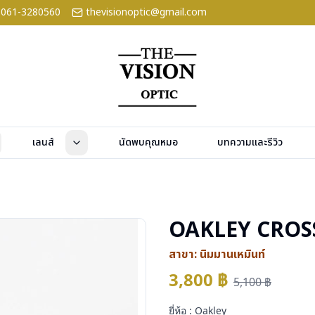
061-3280560
thevisionoptic@gmail.com
เลนส์
นัดพบคุณหมอ
บทความและรีวิว
OAKLEY CROS
สาขา:
นิมมานเหมินท์
3,800
฿
5,100
฿
ยี่ห้อ : Oakley