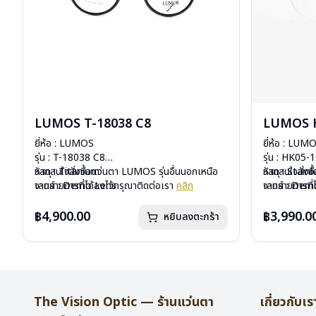
LUMOS T-18038 C8
LUMOS H
ยี่ห้อ : LUMOS
ยี่ห้อ : LUM
รุ่น : T-18038 C8
รุ่น : HK05-
วัสดุ : Titanium
หากสนใจสั่งชื้อแว่นตา LUMOS รุ่นอื่นนอกเหนือ
วัสดุ : Stain
หากสนใจสั่งช
เลนส์ : Demo Lens
จากรายการที่ได้ลงไว้กรุณาติดต่อเรา
คลิก
เลนส์ : De
จากรายการที่
บานพับ : ไม่มีสปริง
บานพับ : ไม่ม
น้ำหนัก : 14 กรัม
น้ำหนัก : 16 
฿4,900.00
฿3,990.0
หยิบลงตะกร้า
อุปกรณ์ : กล่องแว่น , ผ้าเช็ดแว่น
อุปกรณ์ : กล่
การรับประกัน : 2 ปี
การรับประกัน 
The Vision Optic — ร้านแว่นตา
เกี่ยวกับเร