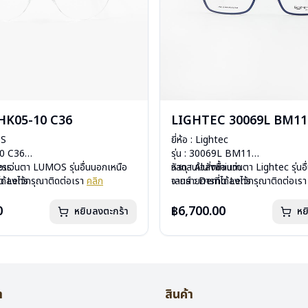
K05-10 C36
LIGHTEC 30069L BM11
OS
ยี่ห้อ : Lightec
10 C36
รุ่น : 30069L BM11
less
ื้อแว่นตา LUMOS รุ่นอื่นนอกเหนือ
วัสดุ : Aluminium
หากสนใจสั่งชื้อแว่นตา Lightec รุ่นอ
mo Lens
ได้ลงไว้กรุณาติดต่อเรา
คลิก
เลนส์ : Demo Lens
จากรายการที่ได้ลงไว้กรุณาติดต่อเร
ีสปริง
บานพับ : ไม่มีสปริง
กรัม
อุปกรณ์ : กล่องแว่น, ผ้าเช็ดแว่น
0
฿6,700.00
หยิบลงตะกร้า
หย
องแว่น , ผ้าเช็ดแว่น
น้ำหนัก : 16 กรัม
: 2 ปี
การรับประกัน : 1 ปี
า
สินค้า