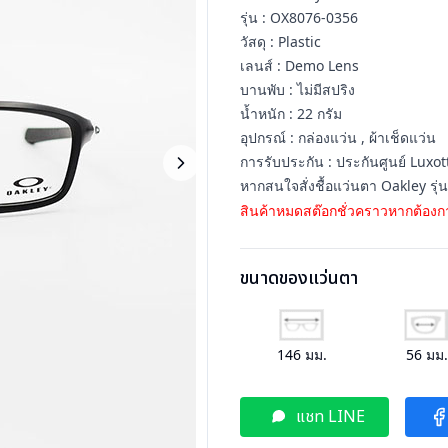
รุ่น : OX8076-0356
วัสดุ : Plastic
เลนส์ : Demo Lens
บานพับ : ไม่มีสปริง
น้ำหนัก : 22 กรัม
อุปกรณ์ : กล่องแว่น , ผ้าเช็ดแว่น
การรับประกัน : ประกันศูนย์ Luxott
หากสนใจสั่งชื้อแว่นตา Oakley รุ่
สินค้าหมดสต๊อกชั่วคราวหากต้องกา
ขนาดของแว่นตา
146
มม.
56
มม
แชท LINE