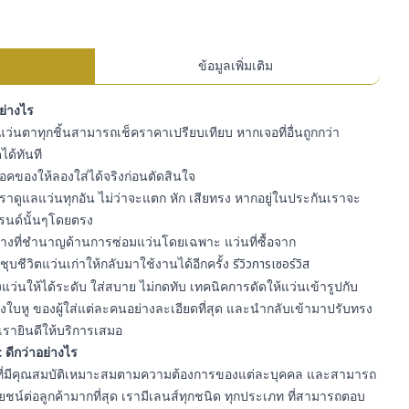
ข้อมูลเพิ่มเติม
อย่างไร
ว่นตาทุกชิ้นสามารถเช็คราคาเปรียบเทียบ หากเจอที่อื่นถูกกว่า
ได้ทันที
สต๊อคของให้ลองใส่ได้จริงก่อนตัดสินใจ
ราดูแลแว่นทุกอัน ไม่ว่าจะแตก หัก เสียทรง หากอยู่ในประกันเราจะ
รนด์นั้นๆโดยตรง
ีช่างที่ชำนาญด้านการซ่อมแว่นโดยเฉพาะ แว่นที่ซื้อจาก
ุบชีวิตแว่นเก่าให้กลับมาใช้งานได้อีกครั้ง
รีวิวการเซอร์วิส
ว่นให้ได้ระดับ ใส่สบาย ไม่กดทับ เทคนิคการดัดให้แว่นเข้ารูปกับ
ใบหู ของผู้ใส่แต่ละคนอย่างละเอียดที่สุด และนำกลับเข้ามาปรับทรง
เรายินดีให้บริการเสมอ
 ดีกว่าอย่างไร
า ที่มีคุณสมบัติเหมาะสมตามความต้องการของแต่ละบุคคล และสามารถ
์ต่อลูกค้ามากที่สุด เรามีเลนส์ทุกชนิด ทุกประเภท ที่สามารถตอบ