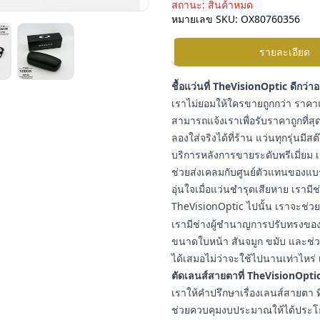
สถานะ:
สินค้าหมด
หมายเลข SKU:
OX80760356
รายละเอียด
ชื้อแว่นที่ TheVisionOptic ดีกว่า
เราไม่ยอมให้ใครขายถูกกว่า ราคาแ
สามารถแจ้งเราเพื่อรับราคาถูกที่สุด
ลองใส่จริงได้ที่ร้าน แว่นทุกรุ่นมี
บริการหลังการขายระดับพรีเมี่ยม เ
ช่วยส่งเคลมกับศูนย์ตัวแทนของแบ
อุ่นใจเมื่อแว่นชำรุดเสียหาย เราม
TheVisionOptic ไปนั้น เราจะช่วยช
เรามีช่างผู้ชำนาญการปรับทรงของแ
ขนาดใบหน้า สันจมูก ขมับ และช่วง
ได้เสมอไม่ว่าจะใช้ไปนานเท่าไหร่ 
ตัดเลนส์สายตาที่ TheVisionOptic
เราให้คำปรึกษาเรื่องเลนส์สายต
ช่วยควบคุมงบประมาณให้ได้ประโยชน