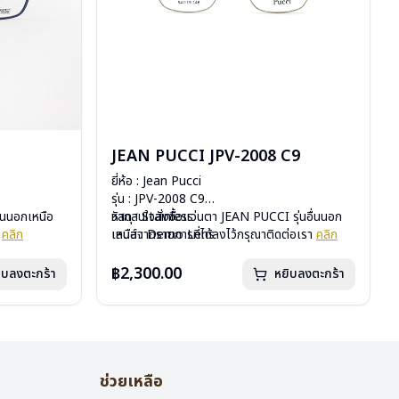
JEAN PUCCI JPV-2008 C9
ยี่ห้อ : Jean Pucci
รุ่น : JPV-2008 C9
ื่นนอกเหนือ
วัสดุ : Stainless
หากสนใจสั่งชื้อแว่นตา JEAN PUCCI รุ่นอื่นนอก
า
คลิก
เลนส์ : Demo Lens
เหนือจากรายการที่ได้ลงไว้กรุณาติดต่อเรา
คลิก
บานพับ : ไม่มีสปริง
น้ำหนัก : 21 กรัม
฿2,300.00
ิบลงตะกร้า
หยิบลงตะกร้า
อุปกรณ์ : กล่องแว่น ผ้าเช็ดแว่น
การรับประกัน : 1 ปี
ช่วยเหลือ