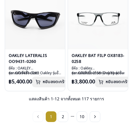
การรับประกัน :ประกันศูนย์ Luxottica
2 ปี
2 ปี
OAKLEY LATERALIS
OAKLEY BAT FILP OX8183-
OO9431-0260
0258
ยี่ห้อ : OAKLEY
ยี่ห้อ : Oakley
รุ่น : OO9431-0260
หากสนใจสั่งชื้อแว่นตา Oakley รุ่นอื่น
รุ่น : OX8183-0158 Grey Shadow
หากสนใจสั่งชื้อแว่นตา Oakley รุ่นอื่น
วัสดุ : Plastic
นอกเหนือจากรายการที่ได้ลงไว้กรุณา
วัสดุ : Plastic
นอกเหนือจากรายการที่ได้ลงไว้กรุณา
฿5,400.00
฿3,800.00
หยิบลงตะกร้า
หยิบลงตะกร้า
เลนส์ : สีเทาดำ Prizm
ติดต่อเรา
คลิก
เลนส์ : Demo Lens
ติดต่อเรา
คลิก
บานพับ : ไม่มีสปริง
บานพับ : ไม่มีสปริง
น้ำหนัก : 27 กรัม
น้ำหนัก : 18 กรัม
อุปกรณ์ : กล่องแว่น, ผ้าเช็ดแว่น, ถุง
อุปกรณ์ : กล่องแว่น , ผ้าเช็ดแว่น
แสดงสินค้า
1
-
12
จากทั้งหมด
117
รายการ
ผ้าใส่แว่น
การรับประกัน : ประกันศูนย์ Luxottica
การรับประกัน :ประกันศูนย์ Luxottica
2 ปี
2 ปี
...
1
2
10