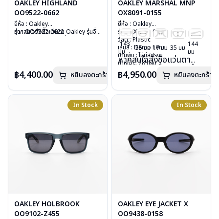
OAKLEY HIGHLAND
OAKLEY MARSHAL MNP
OO9522-0662
OX8091-0155
ยี่ห้อ : Oakley
ยี่ห้อ : Oakley
รุ่น : OO9522-0622
หากสนใจสั่งชื้อแว่นตา Oakley รุ่นอื่น
รุ่น : OX8091-0155
วัสดุ : Plastic
นอกเหนือจากรายการที่ได้ลงไว้กรุณา
วัสดุ : Plastic
143
144
เลนส์ : กันแดดสีส้มเหลือง ruby
ติดต่อเรา
คลิก
เลนส์ : Demo Lens
55 มม
17 มม
35 มม
มม
มม
บานพับ : ไม่มีสปริง
บานพับ : ไม่มีสปริง
หากสนใจสั่งชื้อแว่นตา
น้ำหนัก : 33 กรัม
น้ำหนัก : 28 กรัม
Oakley รุ่นอื่นนอกเหนือ
อุปกรณ์ : กล่องแว่น , ผ้าเช็ดแว่น
อุปกรณ์ : กล่องแว่น , ผ้าเช็ดแว่น
฿4,400.00
฿4,950.00
หยิบลงตะกร้า
หยิบลงตะกร้า
จากรายการที่ได้ลงไว้
การรับประกัน : ประกันศูนย์ Luxottica
การรับประกัน : ประกันศูนย์ Luxottica
กรุณาติดต่อเรา
คลิก
2 ปี
2 ปี
In Stock
In Stock
OAKLEY HOLBROOK
OAKLEY EYE JACKET X
OO9102-Z455
OO9438-0158