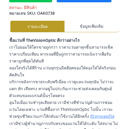
สถานะ:
มีสินค้า
หมายเลข SKU:
OAK0738
ข้อมูลเพิ่มเติม
รายละเอียด
ชื้อแว่นที่ TheVisionOptic ดีกว่าอย่างไร
เราไม่ยอมให้ใครขายถูกกว่า ราคาแว่นตาทุกชิ้นสามารถเช็ค
ราคาเปรียบเทียบ หากเจอที่อื่นถูกกว่าสามารถแจ้งเราเพื่อรับ
ราคาถูกที่สุดได้ทันที
ลองใส่จริงได้ที่ร้าน แว่นทุกรุ่นมีสต๊อคของให้ลองใส่ได้จริงก่อน
ตัดสินใจ
บริการหลังการขายระดับพรีเมี่ยม เราดูแลแว่นทุกอัน ไม่ว่าจะ
แตก หัก เสียทรง หากอยู่ในประกันเราจะช่วยส่งเคลมกับศูนย์
ตัวแทนของแบรนด์นั้นๆโดยตรง
อุ่นใจเมื่อแว่นชำรุดเสียหาย เรามีช่างที่ชำนาญด้านการซ่อม
แว่นโดยเฉพาะ แว่นที่ซื้อจาก TheVisionOptic ไปนั้น เราจะ
ช่วยชุบชีวิตแว่นเก่าให้กลับมาใช้งานได้อีกครั้ง
รีวิวการเซอร์วิส
เรามีช่างผู้ชำนาญการปรับทรงของแว่นให้ได้ระดับ ใส่สบาย ไม่