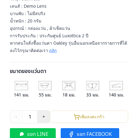
เลนส์ : Demo Lens
บานพับ : ไม่มีสปริง
น้ำหนัก : 20 กรัม
อุปกรณ์ : กล่องแว่น , ผ้าเช็ดแว่น
การรับประกัน : ประกันศูนย์ Luxottica 2 ปี
หากสนใจสั่งชื้อแว่นตา Oakley รุ่นอื่นนอกเหนือจากรายการที่ได้
ลงไว้กรุณาติดต่อเรา
คลิก
ขนาดของแว่นตา
141
มม.
55
มม.
18
มม.
33
มม.
140
มม.
1
-
+
เพิ่มลงตะกร้า
แชท LINE
แชท FACEBOOK