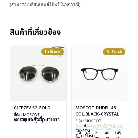
(สามารถเปลี่ยนเลนส์ได้ฟรีในทุกกรณี)
สินค้าที่เกี่ยวข้อง
In Stock
In Stock
CLIPZEV 52 GOLD
MOSCOT DUDEL 48
COL.BLACK-CRYSTAL
ยี่ห้อ : MOSCOT
หากสนใจสั่งชื้อแว่นตา
รุ่น : Clipzev 52 Gold
ยี่ห้อ : MOSCOT
Moscot รุ่นอื่นนอก
วัสดุ : Metal
รุ่น : DUDEL 48
COL.BLACK
-
เหนือจากรายการที่ได้
เลนส์ : กันแดดสีเขียว
CRYSTAL
141
48
21
40
145
ลงไว้กรุณาติดต่อเรา
น้ำหนัก : 16 กรัม
วัสดุ : Plastic