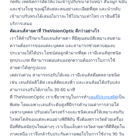
กดทับ เทคนิคการดัดให้แว่นเข้ารูปกับขนาดใบหน้า สันจมูก ขมับ
และช่วงใบหู ของผู้ใส่แต่ละคนอย่างละเอียดที่สุด และนำกลับ
เข้ามาปรับทรงได้เสมอไม่ว่าจะใช้ไปนานเท่าไหร่ เรายินดีให้
บริการเสมอ
ตัดเลนส์สายตาที่ TheVisionOptic ดีกว่าอย่างไร
เราให้คำปรึกษาเรื่องเลนส์สายตา ที่มีคุณสมบัติเหมาะสมตาม
ความต้องการของแต่ละบุคคล และสามารถช่วยควบคุมงบ
ประมาณให้ได้ประโยชน์ต่อลูกค้ามากที่สุด เรามีเลนส์ทุกชนิด
ทุกประเภท ที่สามารถตอบสนองทุกความต้องการในการใช้
สายตาได้ทุกรูปแบบ
เคสเร่งด่วน สามารถรอรับได้เลย เรามีเลนส์สต๊อคหลายชนิด
เช่น เลนส์มัลติโค้ท เลนส์ตัดแสงฟ้า และเลนส์ออโต้ปรับแสง
สามารถรอรับได้ภายใน 30-60 นาที
ที่ TheVisionOptic เราเชี่ยวชาญในการทำ
เลนส์โปรเกรสซีฟ
เป็น
พิเศษ โดยเฉพาะเลนส์ระดับสูงที่มีการคำนวณค่าการสวมใส่
เฉพาะบุคคล ปรับแต่งโครงสร้างและชนิดเลนส์ให้เหมาะสมกับ
ไลฟสไตล์ของแต่ละคนอย่างพิถีพิถัน ซึ่งต้องตรวจวัดด้วยเครื่อง
มือที่ทันสมัยรุ่นใหม่ต่างๆ เราเป็นแล็บตรวจวัดสายตาที่ดีที่สุดใน
ภาคเหนือ เราจึงกล้ารับประกันความพอใจในการใช้งาน 90 วัน